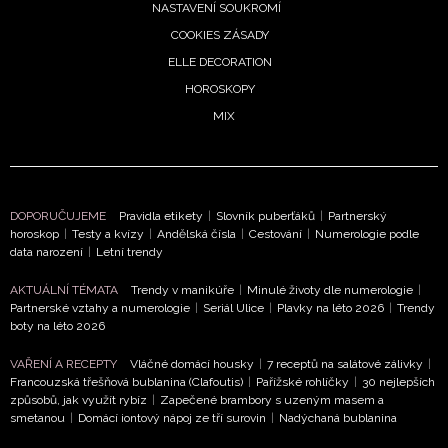
NASTAVENÍ SOUKROMÍ
NEWSLETTER
COOKIES ZÁSADY
ELLE DECORATION
ODESLAT
HOROSKOPY
MIX
Přihlášením k newsletteru souhlasíte s
Obchodními
podmínkami společnosti BurdaMedia Extra s.r.o.
a
potvrzujete, že jste se seznámili se
Zásadami
ochrany soukromí
- BurdaMedia Extra s.r.o. bude s
DOPORUČUJEME
Pravidla etikety
|
Slovník puberťáků
|
Partnerský
Vašimi údaji pracovat zejména k organizaci a
horoskop
|
Testy a kvízy
|
Andělská čísla
|
Cestování
|
Numerologie podle
vyhodnocení akce a zasílání novinek.
data narození
|
Letní trendy
Chcete navíc dostávat i další zajímavé a exkluzivní
AKTUÁLNÍ TÉMATA
Trendy v manikúře
|
Minulé životy dle numerologie
|
informace od našich partnerů? Pokud souhlasíte se
Partnerské vztahy a numerologie
|
Seriál Ulice
|
Plavky na léto 2026
|
Trendy
boty na léto 2026
zpracováním údajů k tomuto účelu podle
Zásad ochrany
soukromí BurdaMedia Extra s.r.o.
, zaškrtněte toto pole.
VAŘENÍ A RECEPTY
Vláčné domácí housky
|
7 receptů na salátové zálivky
|
Francouzská třešňová bublanina (Clafoutis)
|
Pařížské rohlíčky
|
30 nejlepších
způsobů, jak využít rybíz
|
Zapečené brambory s uzeným masem a
smetanou
|
Domácí iontový nápoj ze tří surovin
|
Nadýchaná bublanina