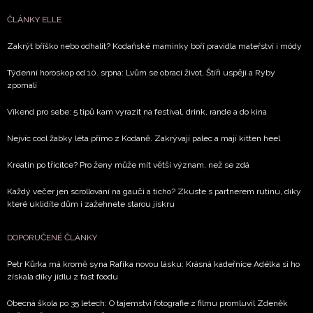
ČLÁNKY ELLE
Zakrýt bříško nebo odhalit? Kodaňské maminky boří pravidla mateřství i módy
Týdenní horoskop od 10. srpna: Lvům se obrací život, Štíři uspějí a Ryby
zpomalí
Víkend pro sebe: 5 tipů kam vyrazit na festival, drink, rande a do kina
Nejvíc cool žabky léta přímo z Kodaně. Zakrývají palec a mají kitten heel
Kreatin po třicítce? Pro ženy může mít větší význam, než se zdá
Každý večer jen scrollování na gauči a ticho? Zkuste s partnerem rutinu, díky
které uklidíte dům i zažehnete starou jiskru
DOPORUČENÉ ČLÁNKY
Petr Kůrka má kromě syna Rafíka novou lásku: Krásná kadeřnice Adélka si ho
získala díky jídlu z fast foodu
Obecná škola po 35 letech: O tajemství fotografie z filmu promluvil Zdeněk