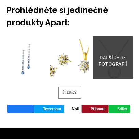
Prohlédněte si jedinečné
produkty Apart:
Přejít
do
galerie
ŠPERKY
Tweetnout
Mail
Připnout
Sdílet