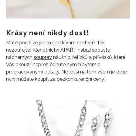
Krásy není nikdy dost!
Máte pocit, že jeden šperk Vám nestačí? Tak
nezoufejte! Klenotnictví
APART
nabízí spoustu
nádherných
souprav
náušnic, řetízků a přívěsků, které
Vás okouzlí nepřehlédnutelným třpytem a
propracovanými detaily. Nejlepší na tom všem je, že je
nyní můžete koupit za bezkonkurenční ceny!