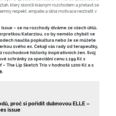
 vztah, který skončil krásným rozchodem a přetavil se
ájemný respekt, empatie a silná motivace neztratit v
Issue – se na rozchody díváme ze všech úhlů.
interpretkou Katarziou, co by nemělo chybět ve
hodech naučila popkultura nebo že se můžete
rkou svého ex. Čekají vás rady od terapeutky,
í rozchodové historky inspirativních žen. Svůj
své schránky za speciální cenu 1.199 Kč s
Y – The Lip Sketch Trio v hodnotě 1200 Kč a s
e
.
dů, proč si pořídit dubnovou ELLE –
es issue