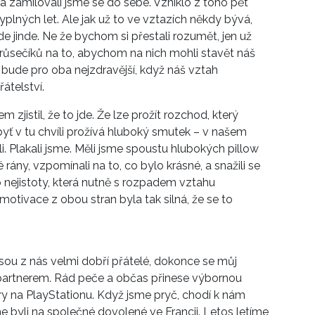
 zamilovali jsme se do sebe. Vzniklo z toho pět
plných let. Ale jak už to ve vztazích někdy bývá,
de jinde. Ne že bychom si přestali rozumět, jen už
průsečíků na to, abychom na nich mohli stavět náš
 bude pro oba nejzdravější, když náš vztah
átelství.
m zjistil, že to jde. Že lze prožít rozchod, který
yť v tu chvíli prožívá hluboký smutek – v našem
li. Plakali jsme. Měli jsme spoustu hlubokých pillow
ré rány, vzpomínali na to, co bylo krásné, a snažili se
 nejistoty, která nutně s rozpadem vztahu
 motivace z obou stran byla tak silná, že se to
sou z nás velmi dobří přátelé, dokonce se můj
 partnerem. Rád peče a občas přinese výbornou
 na PlayStationu. Když jsme pryč, chodí k nám
e byli na společné dovolené ve Francii. Letos letíme