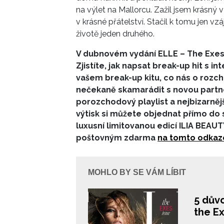
na výlet na Mallorcu. Zažil jsem krásný
v krásné přátelství. Stačil k tomu jen vz
životě jeden druhého.
V dubnovém vydání ELLE – The Exes 
Zjistíte, jak napsat break-up hit s 
vašem break-up kitu, co nás o rozc
nečekaně skamarádit s novou partne
porozchodový playlist a nejbizarnějš
výtisk si můžete objednat přímo do 
luxusní limitovanou edicí ILIA BEAUT
poštovným zdarma
na tomto odkaz
MOHLO BY SE VÁM LÍBIT
5 důvo
the Ex