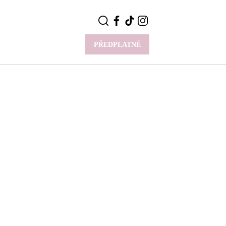
PŘEDPLATNÉ
VÍCE
Y
CELEBRITY
Novinky
Styl slavných
Rozhovory
ie