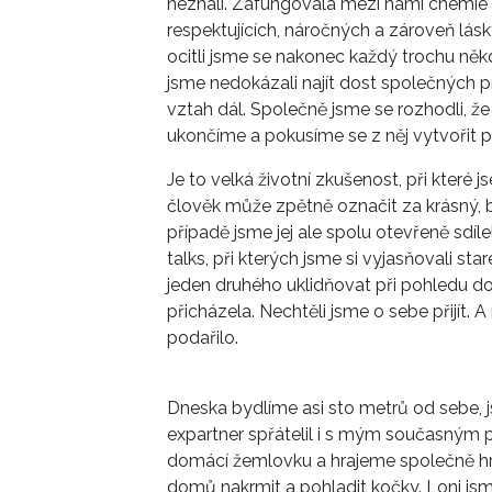
neznali. Zafungovala mezi námi chemie a
respektujících, náročných a zároveň lásky
ocitli jsme se nakonec každý trochu něk
jsme nedokázali najít dost společných 
vztah dál. Společně jsme se rozhodli, že
ukončíme a pokusíme se z něj vytvořit př
Je to velká životní zkušenost, při které jse
člověk může zpětně označit za krásný, b
případě jsme jej ale spolu otevřeně sdíle
talks, při kterých jsme si vyjasňovali sta
jeden druhého uklidňovat při pohledu do
přicházela. Nechtěli jsme o sebe přijít. A
podařilo.
Dneska bydlíme asi sto metrů od sebe, j
expartner spřátelil i s mým současným
domácí žemlovku a hrajeme společně hry
domů nakrmit a pohladit kočky. Loni jsm