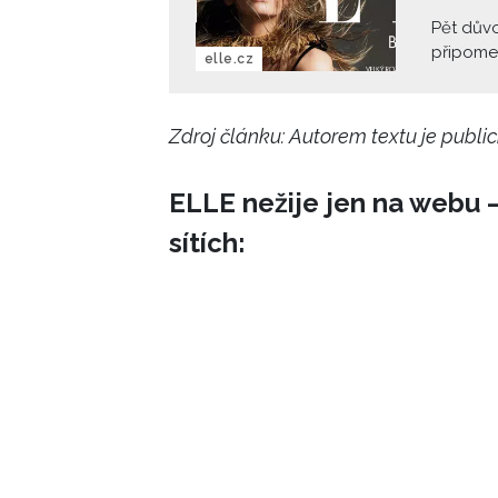
Pět důvo
připomen
elle.cz
Zdroj článku:
Autorem textu je public
ELLE nežije jen na webu –
sítích: