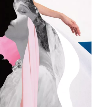
Přihlášením k newsletteru souhlasíte s
Obcho
společnosti BurdaMedia Extra s.r.o.
a potv
Zásadami ochrany soukromí
- BurdaMedia E
pracovat zejména k organizaci a vyhodnocení 
Chcete navíc dostávat i další zajímavé a exkluz
Pokud souhlasíte se zpracováním údajů k tom
soukromí BurdaMedia Extra s.r.o.
, zaškrtnět