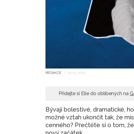
REDAKCE
/
29. 03. 2025
Přidejte si Elle do oblíbených na
G
Bývají bolestivé, dramatické, 
možné vztah ukončit tak, že mí
cenného? Přečtěte si o tom, že
nový začátek.