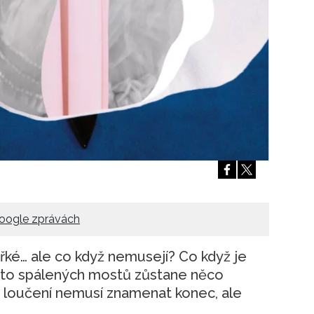
oogle zprávách
hořké… ale co když nemusejí? Co když je
sto spálených mostů zůstane něco
 loučení nemusí znamenat konec, ale