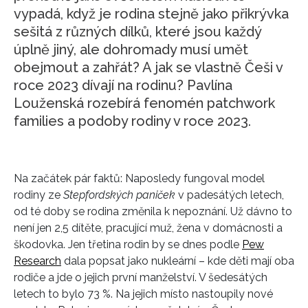
vypadá, když je rodina stejně jako přikrývka
sešitá z různých dílků, které jsou každý
úplně jiný, ale dohromady musí umět
obejmout a zahřát? A jak se vlastně Češi v
roce 2023 dívají na rodinu? Pavlína
Louženská rozebírá fenomén patchwork
families a podoby rodiny v roce 2023.
Na začátek pár faktů: Naposledy fungoval model
rodiny ze
Stepfordských paniček
v padesátých letech,
od té doby se rodina změnila k nepoznání. Už dávno to
není jen 2,5 dítěte, pracující muž, žena v domácnosti a
škodovka. Jen třetina rodin by se dnes podle
Pew
Research
dala popsat jako nukleární – kde děti mají oba
rodiče a jde o jejich první manželství. V šedesátých
letech to bylo 73 %. Na jejich místo nastoupily nové