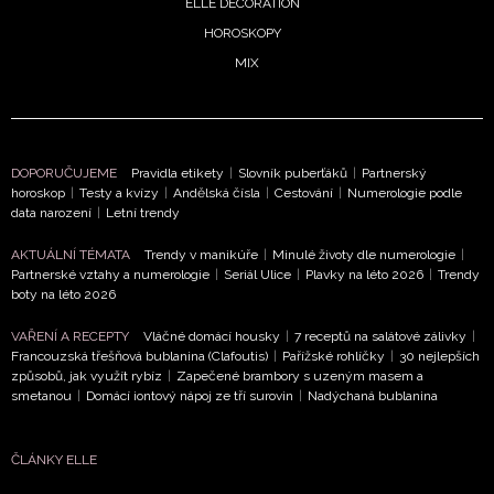
ELLE DECORATION
Chcete navíc dostávat i další zajímavé a exkluzivní
informace od našich partnerů? Pokud souhlasíte se
HOROSKOPY
zpracováním údajů k tomuto účelu podle
Zásad ochrany
MIX
soukromí BurdaMedia Extra s.r.o.
, zaškrtněte toto pole.
DOPORUČUJEME
Pravidla etikety
|
Slovník puberťáků
|
Partnerský
horoskop
|
Testy a kvízy
|
Andělská čísla
|
Cestování
|
Numerologie podle
data narození
|
Letní trendy
AKTUÁLNÍ TÉMATA
Trendy v manikúře
|
Minulé životy dle numerologie
|
Partnerské vztahy a numerologie
|
Seriál Ulice
|
Plavky na léto 2026
|
Trendy
boty na léto 2026
VAŘENÍ A RECEPTY
Vláčné domácí housky
|
7 receptů na salátové zálivky
|
Francouzská třešňová bublanina (Clafoutis)
|
Pařížské rohlíčky
|
30 nejlepších
způsobů, jak využít rybíz
|
Zapečené brambory s uzeným masem a
smetanou
|
Domácí iontový nápoj ze tří surovin
|
Nadýchaná bublanina
ČLÁNKY ELLE