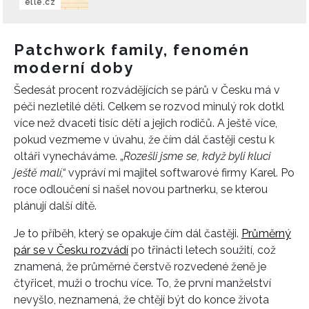
elle.cz
Patchwork family, fenomén
moderní doby
Šedesát procent rozvádějících se párů v Česku má v
péči nezletilé děti. Celkem se rozvod minulý rok dotkl
více než dvaceti tisíc dětí a jejich rodičů. A ještě více,
pokud vezmeme v úvahu, že čím dál častěji cestu k
oltáři vynecháváme. „
Rozešli jsme se, když byli kluci
ještě malí,“
vypráví mi majitel softwarové firmy Karel. Po
roce odloučení si našel novou partnerku, se kterou
plánují další dítě.
Je to příběh, který se opakuje čím dál častěji.
Průměrný
pár se v Česku rozvádí
po třinácti letech soužití, což
znamená, že průměrné čerstvě rozvedené ženě je
čtyřicet, muži o trochu více. To, že první manželství
nevyšlo, neznamená, že chtějí být do konce života