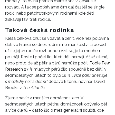
modely: Polovina prvních manželství v Česku se
rozvádí. A tak se potkáváme čím dál častěji se single
rodiči nebo patchworkovými rodinami, kde děti
získávají tzv. třetí rodiče.
Taková česká rodinka
Klesá celková chuť se vdávat a ženit. Více než polovina
dětí ve Francii se dnes rodí mimo manželství, a pokud
už se jejich rodiče rozhodnou vzít se, je to mnohem
později. Roste i počet lidí, kteří děti nemají. Ať už cíleně,
nebo proto, že až pětina párů nemůže počít.
Podle Pew
Research
27 % mladých párů žilo společně bez dětí, v
sedmdesátých letech to bylo 18 %.
„Více párů dnes žije
s mazlíčky než s dětmi,“
dodává k tomu novinář David
Brooks v
The Atlantic
.
Žijeme navíc v menších domácnostech. V
sedmdesátých letech pětinu domácností obývalo pět
a více členů – často šlo o mezigenerační soužití, kde