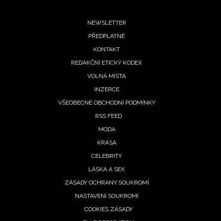
Footer
NEWSLETTER
PŘEDPLATNÉ
menu
KONTAKT
REDAKČNÍ ETICKÝ KODEX
VOLNÁ MÍSTA
INZERCE
NEWSLETTER
VŠEOBECNÉ OBCHODNÍ PODMÍNKY
RSS FEED
ODESLAT
MÓDA
KRÁSA
Přihlášením k newsletteru souhlasíte s
Obchodními
podmínkami společnosti BurdaMedia Extra s.r.o.
a
CELEBRITY
potvrzujete, že jste se seznámili se
Zásadami
LÁSKA A SEX
ochrany soukromí
- BurdaMedia Extra s.r.o. bude s
ZÁSADY OCHRANY SOUKROMÍ
Vašimi údaji pracovat zejména k organizaci a
NASTAVENÍ SOUKROMÍ
vyhodnocení akce a zasílání novinek.
COOKIES ZÁSADY