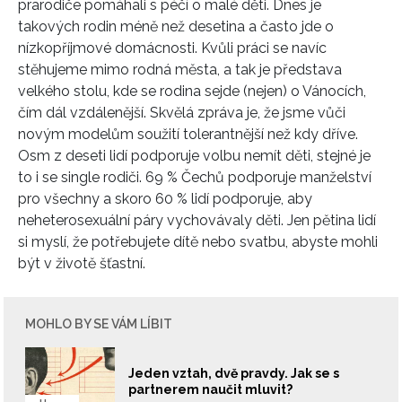
prarodiče pomáhali s péčí o malé děti. Dnes je
takových rodin méně než desetina a často jde o
nízkopříjmové domácnosti. Kvůli práci se navíc
stěhujeme mimo rodná města, a tak je představa
velkého stolu, kde se rodina sejde (nejen) o Vánocích,
čím dál vzdálenější. Skvělá zpráva je, že jsme vůči
novým modelům soužití tolerantnější než kdy dříve.
Osm z deseti lidí podporuje volbu nemít děti, stejné je
to i se single rodiči. 69 % Čechů podporuje manželství
pro všechny a skoro 60 % lidí podporuje, aby
neheterosexuální páry vychovávaly děti. Jen pětina lidí
si myslí, že potřebujete dítě nebo svatbu, abyste mohli
být v životě šťastní.
MOHLO BY SE VÁM LÍBIT
Jeden vztah, dvě pravdy. Jak se s
partnerem naučit mluvit?