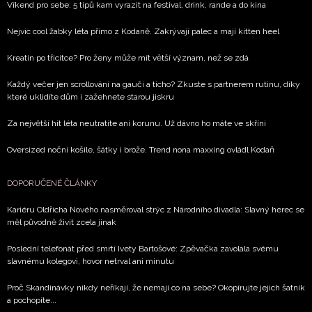
Víkend pro sebe: 5 tipů kam vyrazit na festival, drink, rande a do kina
Nejvíc cool žabky léta přímo z Kodaně. Zakrývají palec a mají kitten heel
Kreatin po třicítce? Pro ženy může mít větší význam, než se zdá
Každý večer jen scrollování na gauči a ticho? Zkuste s partnerem rutinu, díky
které uklidíte dům i zažehnete starou jiskru
Za největší hit léta neutratíte ani korunu. Už dávno ho máte ve skříni
Oversized noční košile, šátky i brože. Trend nona maxxing ovládl Kodaň
DOPORUČENÉ ČLÁNKY
Kariéru Oldřicha Nového nasměroval strýc z Národního divadla: Slavný herec se
měl původně živit zcela jinak
Poslední telefonát před smrtí Ivety Bartošové: Zpěvačka zavolala svému
slavnému kolegovi, hovor netrval ani minutu
Proč Skandinávky nikdy neříkají, že nemají co na sebe? Okopírujte jejich šatník
a pochopíte...