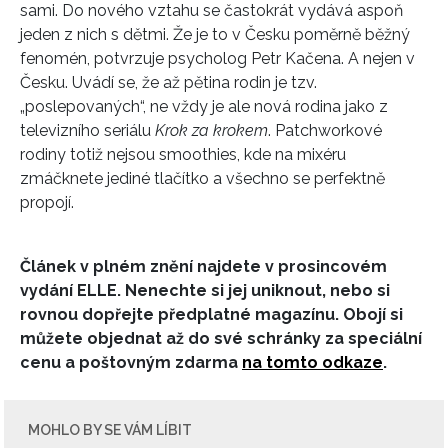
sami. Do nového vztahu se častokrát vydává aspoň
jeden z nich s dětmi. Že je to v Česku poměrně běžný
fenomén, potvrzuje psycholog Petr Kačena. A nejen v
Česku. Uvádí se, že až pětina rodin je tzv.
„poslepovaných“, ne vždy je ale nová rodina jako z
televizního seriálu
Krok za krokem
. Patchworkové
rodiny totiž nejsou smoothies, kde na mixéru
zmáčknete jediné tlačítko a všechno se perfektně
propojí.
INFORMACE
Článek v plném znění najdete v prosincovém
REDAKCE
vydání ELLE. Nenechte si jej uniknout, nebo si
rovnou dopřejte předplatné magazínu. Obojí si
můžete objednat až do své schránky za speciální
cenu a poštovným zdarma
na tomto odkaze
.
MOHLO BY SE VÁM LÍBIT