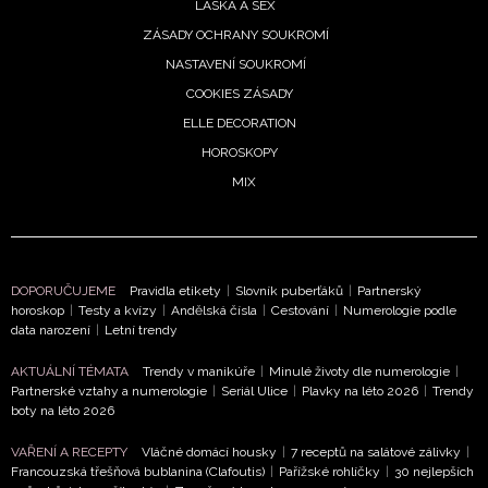
LÁSKA A SEX
ZÁSADY OCHRANY SOUKROMÍ
NASTAVENÍ SOUKROMÍ
COOKIES ZÁSADY
ELLE DECORATION
HOROSKOPY
MIX
DOPORUČUJEME
Pravidla etikety
|
Slovník puberťáků
|
Partnerský
horoskop
|
Testy a kvízy
|
Andělská čísla
|
Cestování
|
Numerologie podle
data narození
|
Letní trendy
AKTUÁLNÍ TÉMATA
Trendy v manikúře
|
Minulé životy dle numerologie
|
Partnerské vztahy a numerologie
|
Seriál Ulice
|
Plavky na léto 2026
|
Trendy
boty na léto 2026
NEWSLETTER
VAŘENÍ A RECEPTY
Vláčné domácí housky
|
7 receptů na salátové zálivky
|
Francouzská třešňová bublanina (Clafoutis)
|
Pařížské rohlíčky
|
30 nejlepších
ODESLAT