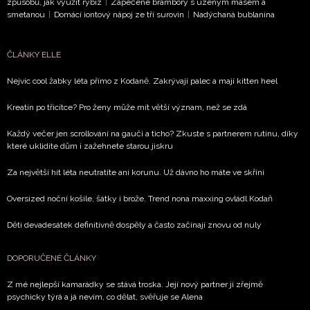
způsobů, jak využít rybíz
|
Zapečené brambory s uzeným masem a
smetanou
|
Domácí iontový nápoj ze tří surovin
|
Nadýchaná bublanina
Přihlášením k newsletteru souhlasíte s
Obchodními
podmínkami společnosti BurdaMedia Extra s.r.o.
a
ČLÁNKY ELLE
potvrzujete, že jste se seznámili se
Zásadami
ochrany soukromí
- BurdaMedia Extra s.r.o. bude s
Nejvíc cool žabky léta přímo z Kodaně. Zakrývají palec a mají kitten heel
Vašimi údaji pracovat zejména k organizaci a
Kreatin po třicítce? Pro ženy může mít větší význam, než se zdá
vyhodnocení akce a zasílání novinek.
Každý večer jen scrollování na gauči a ticho? Zkuste s partnerem rutinu, díky
Chcete navíc dostávat i další zajímavé a exkluzivní
které uklidíte dům i zažehnete starou jiskru
informace od našich partnerů? Pokud souhlasíte se
zpracováním údajů k tomuto účelu podle
Zásad ochrany
Za největší hit léta neutratíte ani korunu. Už dávno ho máte ve skříni
soukromí BurdaMedia Extra s.r.o.
, zaškrtněte toto pole.
Oversized noční košile, šátky i brože. Trend nona maxxing ovládl Kodaň
Děti devadesátek definitivně dospěly a často začínají znovu od nuly
DOPORUČENÉ ČLÁNKY
Z mé nejlepší kamarádky se stává troska. Její nový partner ji zřejmě
psychicky týrá a já nevím, co dělat, svěřuje se Alena