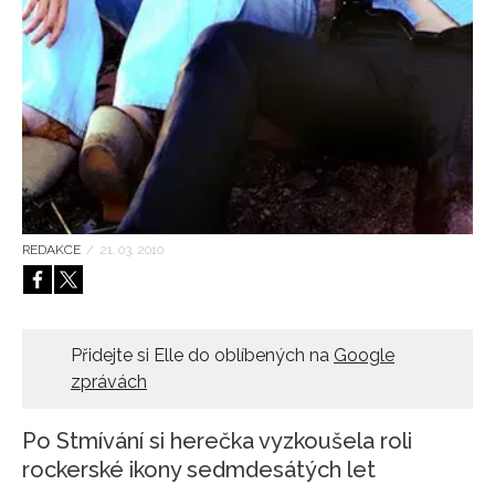
HOME
REDAKCE
/
21. 03. 2010
Přidejte si Elle do oblíbených na
Google
zprávách
Po Stmívání si herečka vyzkoušela roli
rockerské ikony sedmdesátých let