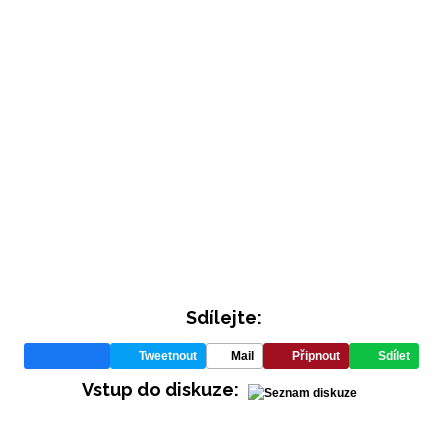
Sdílejte:
Tweetnout
Mail
Připnout
Sdílet
Vstup do diskuze: