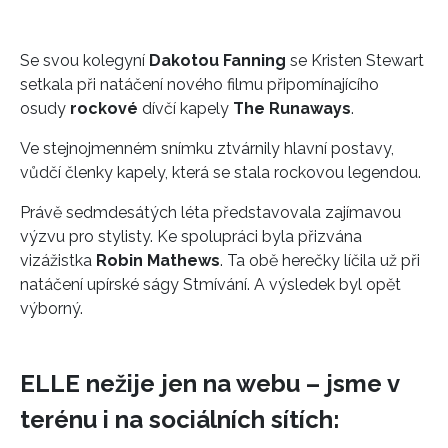
Se svou kolegyní
Dakotou Fanning
se Kristen Stewart
setkala při natáčení nového filmu připomínajícího
osudy
rockové
dívčí kapely
The Runaways
.
Ve stejnojmenném snímku ztvárnily hlavní postavy,
vůdčí členky kapely, která se stala rockovou legendou.
Právě sedmdesátých léta představovala zajímavou
výzvu pro stylisty. Ke spolupráci byla přizvána
vizážistka
Robin Mathews
. Ta obě herečky líčila už při
natáčení upírské ságy Stmívání. A výsledek byl opět
výborný.
ELLE nežije jen na webu – jsme v
terénu i na sociálních sítích: