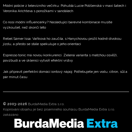
Módní policie z televizního večírku: Pohublá Lucie Polišenská v maxi šatech i
Veronika Arichteva s ponožkami v sandálech
Co nosí módní influencerky? Následující barevné kombinace musíte
vyzkoušet, než skončí léto
Rebel Sámer Issa: Vaňková ho zaučila, s Hanychovou prožil hodně divokou
jízdu, a přesto se stále spekuluje o jeho orientaci
Espresso tonic má novou konkurenci. Zelená varianta s matchou osvěží,
povzbudí a ve sklenici vytvoří efektní vrstvy
Jak připravit perfektní domácí iontový nápoj: Potřebujete jen vodu, citron, sůl a
pár minut času
© 2003-2026
BurdaMedia Extra s.r.o.
Kopírování obsahu je bez písemného souhlasu BurdaMedia Extra s.r.o.
zakázáno