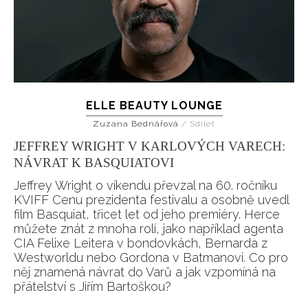
ELLE BEAUTY LOUNGE
Zuzana Bednářová
/
Sdílet
JEFFREY WRIGHT V KARLOVÝCH VARECH:
NÁVRAT K BASQUIATOVI
Jeffrey Wright o víkendu převzal na 60. ročníku
KVIFF Cenu prezidenta festivalu a osobně uvedl
film Basquiat, třicet let od jeho premiéry. Herce
INFORMACE
můžete znát z mnoha rolí, jako například agenta
CIA Felixe Leitera v bondovkách, Bernarda z
REDAKCE
Westworldu nebo Gordona v Batmanovi. Co pro
něj znamená návrat do Varů a jak vzpomíná na
přátelství s Jiřím Bartoškou?