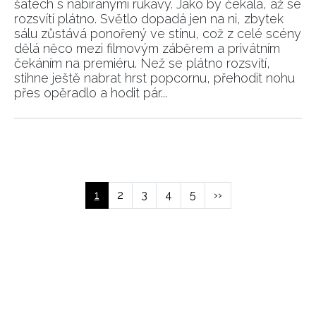
šatech s nabíranými rukávy. Jako by čekala, až se
rozsvítí plátno. Světlo dopadá jen na ni, zbytek
sálu zůstává ponořený ve stínu, což z celé scény
dělá něco mezi filmovým záběrem a privátním
čekáním na premiéru. Než se plátno rozsvítí,
stihne ještě nabrat hrst popcornu, přehodit nohu
NEWSLETTER
přes opěradlo a hodit pár...
ODESLAT
Přihlášením k newsletteru souhlasíte s
Obchodními
Pagination
podmínkami společnosti BurdaMedia Extra s.r.o.
a
potvrzujete, že jste se seznámili se
Zásadami
Aktuální
1
Page
2
Page
3
Page
4
Page
5
Následující
››
ochrany soukromí
- BurdaMedia Extra s.r.o. bude s
stránka
stránka
Vašimi údaji pracovat zejména k organizaci a
vyhodnocení akce a zasílání novinek.
Chcete navíc dostávat i další zajímavé a exkluzivní
informace od našich partnerů? Pokud souhlasíte se
zpracováním údajů k tomuto účelu podle
Zásad ochrany
soukromí BurdaMedia Extra s.r.o.
, zaškrtněte toto pole.