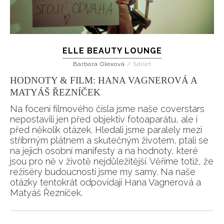
HOME
ELLE BEAUTY LOUNGE
Barbora Olexová
/
Sdílet
HODNOTY & FILM: HANA VAGNEROVÁ A
MATYÁŠ ŘEZNÍČEK
Na focení filmového čísla jsme naše coverstars
nepostavili jen před objektiv fotoaparátu, ale i
před několik otázek. Hledali jsme paralely mezi
stříbrným plátnem a skutečným životem, ptali se
na jejich osobní manifesty a na hodnoty, které
jsou pro ně v životě nejdůležitější. Věříme totiž, že
režiséry budoucnosti jsme my samy. Na naše
otázky tentokrát odpovídají Hana Vagnerová a
Matyáš Řezníček.