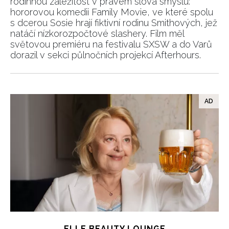
rodinnou záležitost v pravém slova smyslu:
hororovou komedii Family Movie, ve které spolu
s dcerou Sosie hrají fiktivní rodinu Smithových, jež
natáčí nízkorozpočtové slashery. Film měl
světovou premiéru na festivalu SXSW a do Varů
dorazil v sekci půlnočních projekcí Afterhours.
ELLE BEAUTY LOUNGE