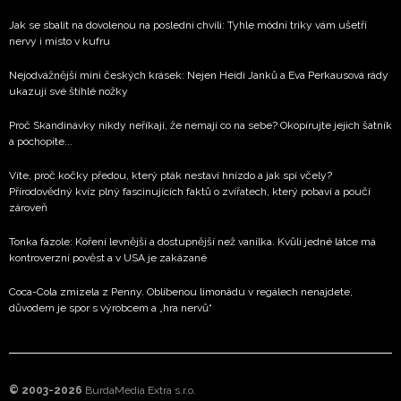
Jak se sbalit na dovolenou na poslední chvíli: Tyhle módní triky vám ušetří
nervy i místo v kufru
Nejodvážnější mini českých krásek: Nejen Heidi Janků a Eva Perkausová rády
ukazují své štíhlé nožky
Proč Skandinávky nikdy neříkají, že nemají co na sebe? Okopírujte jejich šatník
a pochopíte...
Víte, proč kočky předou, který pták nestaví hnízdo a jak spí včely?
Přírodovědný kvíz plný fascinujících faktů o zvířatech, který pobaví a poučí
zároveň
Tonka fazole: Koření levnější a dostupnější než vanilka. Kvůli jedné látce má
kontroverzní pověst a v USA je zakázané
Coca-Cola zmizela z Penny. Oblíbenou limonádu v regálech nenajdete,
důvodem je spor s výrobcem a „hra nervů“
© 2003-2026
BurdaMedia Extra s.r.o.