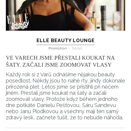
ELLE BEAUTY LOUNGE
Promotion
/
Sdílet
VE VARECH JSME PŘESTALI KOUKAT NA
ŠATY. ZAČALI JSME ZOOMOVAT VLASY
Každý rok si z Varů odnášíme nějakou beauty
posedlost. Někdy jsou to nahé rty, jindy dokonale
přirozená pleť. Letos jsme se přistihli při něčem
jiném. Přestali jsme koukat na šaty a začali
zoomovat vlasy. Protože když během jednoho
dne potkáte Danielu Peštovou, Sáru Sandevu
nebo Janu Plodkovou a všechny mají ten samý
zdravý lesk, začnete tušit, že to nebude náhoda.