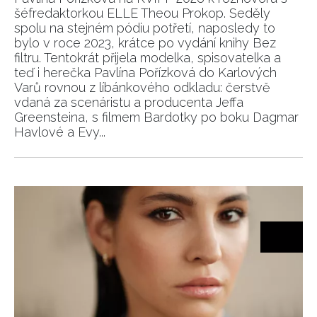
šéfredaktorkou ELLE Theou Prokop. Seděly
spolu na stejném pódiu potřetí, naposledy to
bylo v roce 2023, krátce po vydání knihy Bez
filtru. Tentokrát přijela modelka, spisovatelka a
teď i herečka Pavlína Pořízková do Karlových
Varů rovnou z líbánkového odkladu: čerstvě
vdaná za scenáristu a producenta Jeffa
Greensteina, s filmem Bardotky po boku Dagmar
Havlové a Evy...