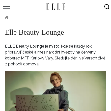
měsíce
Street
Kulturní
style
Péče
tipy
Sluneční
Přejít
o
Módní
Dekor
ELLE.CZ
tělo
Partnerský
k
MÓDA
přehlídky
a
Cestování
hlavnímu
Čínský
Elle Beauty Lounge
KRÁSA
pleť
obsahu
Technologie
Keltský
Novinky
LIFESTYLE
Empowerment
Indiánský
ELLE Beauty Lounge je místo, kde se každý rok
Styl
HOROSKOPY
Numerologie
Singles
slavných
připravují české a mezinárodní hvězdy na červený
Vy a
koberec MFF Karlovy Vary. Sledujte dění ve Varech živě
CELEBRITY
Rozhovory
on
z pohodlí domova.
ELLE BEAUTY LOUNGE
Sex
LÁSKA A SEX
Svatba
ELLEPHORIA
ELLE STORIES
ELLE WOMEN AWARDS
ELLE DECORATION