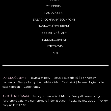
CELEBRITY
LÁSKA A SEX
ZÁSADY OCHRANY SOUKROMÍ
NASTAVENÍ SOUKROMÍ
COOKIES ZÁSADY
ELLE DECORATION
HOROSKOPY
MIX
DOPORUČUJEME
Pravidla etikety
|
Slovník puberťáků
|
Partnerský
horoskop
|
Testy a kvízy
|
Andělská čísla
|
Cestování
|
Numerologie podle
data narození
|
Letní trendy
AKTUÁLNÍ TÉMATA
Trendy v manikúře
|
Minulé životy dle numerologie
|
Partnerské vztahy a numerologie
|
Seriál Ulice
|
Plavky na léto 2026
|
Trendy
boty na léto 2026