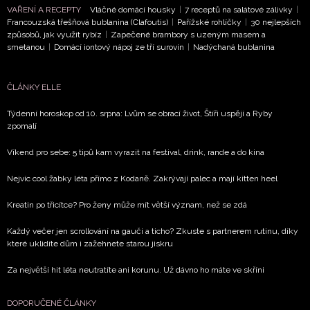
VAŘENÍ A RECEPTY
Vláčné domácí housky
|
7 receptů na salátové zálivky
|
Francouzská třešňová bublanina (Clafoutis)
|
Pařížské rohlíčky
|
30 nejlepších
způsobů, jak využít rybíz
|
Zapečené brambory s uzeným masem a
smetanou
|
Domácí iontový nápoj ze tří surovin
|
Nadýchaná bublanina
ČLÁNKY ELLE
Týdenní horoskop od 10. srpna: Lvům se obrací život, Štíři uspějí a Ryby
zpomalí
Víkend pro sebe: 5 tipů kam vyrazit na festival, drink, rande a do kina
Nejvíc cool žabky léta přímo z Kodaně. Zakrývají palec a mají kitten heel
Kreatin po třicítce? Pro ženy může mít větší význam, než se zdá
Každý večer jen scrollování na gauči a ticho? Zkuste s partnerem rutinu, díky
které uklidíte dům i zažehnete starou jiskru
Za největší hit léta neutratíte ani korunu. Už dávno ho máte ve skříni
DOPORUČENÉ ČLÁNKY