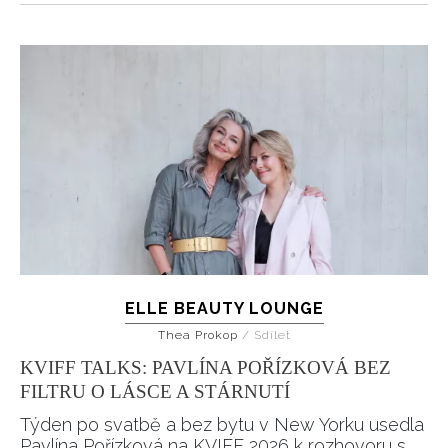
ELLE BEAUTY LOUNGE
Thea Prokop
/
Sdílet
KVIFF TALKS: PAVLÍNA POŘÍZKOVÁ BEZ
FILTRU O LÁSCE A STÁRNUTÍ
Týden po svatbě a bez bytu v New Yorku usedla
Pavlína Pořízková na KVIFF 2026 k rozhovoru s