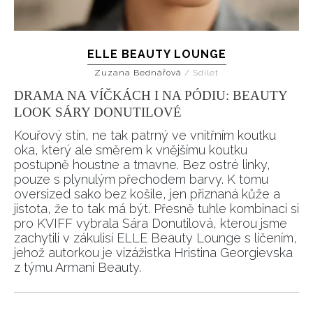
ELLE BEAUTY LOUNGE
Zuzana Bednářová
/
Sdílet
DRAMA NA VÍČKÁCH I NA PÓDIU: BEAUTY
LOOK SÁRY DONUTILOVÉ
Kouřový stín, ne tak patrný ve vnitřním koutku
oka, který ale směrem k vnějšímu koutku
postupně houstne a tmavne. Bez ostré linky,
pouze s plynulým přechodem barvy. K tomu
oversized sako bez košile, jen přiznaná kůže a
jistota, že to tak má být. Přesně tuhle kombinaci si
pro KVIFF vybrala Sára Donutilová, kterou jsme
zachytili v zákulisí ELLE Beauty Lounge s líčením,
jehož autorkou je vizážistka Hristina Georgievska
z týmu Armani Beauty.