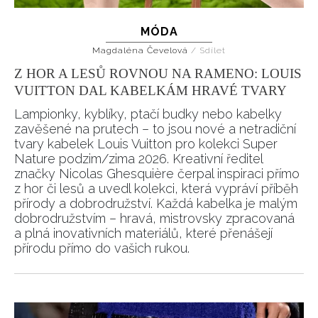
MÓDA
Magdaléna Čevelová
/
Sdílet
Z HOR A LESŮ ROVNOU NA RAMENO: LOUIS
VUITTON DAL KABELKÁM HRAVÉ TVARY
Lampionky, kyblíky, ptačí budky nebo kabelky
zavěšené na prutech – to jsou nové a netradiční
tvary kabelek Louis Vuitton pro kolekci Super
INFORMACE
Nature podzim/zima 2026. Kreativní ředitel
značky Nicolas Ghesquière čerpal inspiraci přímo
REDAKCE
z hor či lesů a uvedl kolekci, která vypráví příběh
přírody a dobrodružství. Každá kabelka je malým
dobrodružstvím – hravá, mistrovsky zpracovaná
a plná inovativních materiálů, které přenášejí
přírodu přímo do vašich rukou.