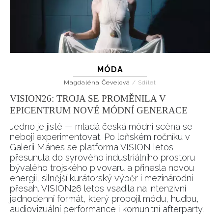
MÓDA
Magdaléna Čevelová
/
Sdílet
VISION26: TROJA SE PROMĚNILA V
EPICENTRUM NOVÉ MÓDNÍ GENERACE
Jedno je jisté — mladá česká módní scéna se
nebojí experimentovat. Po loňském ročníku v
Galerii Mánes se platforma VISION letos
přesunula do syrového industriálního prostoru
bývalého trojského pivovaru a přinesla novou
energii, silnější kurátorský výběr i mezinárodní
přesah. VISION26 letos vsadila na intenzivní
jednodenní formát, který propojil módu, hudbu,
audiovizuální performance i komunitní afterparty.