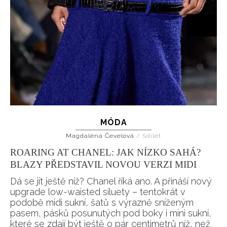
MÓDA
Magdaléna Čevelová
/
Sdílet
ROARING AT CHANEL: JAK NÍZKO SAHÁ?
BLAZY PŘEDSTAVIL NOVOU VERZI MIDI
Dá se jít ještě níž? Chanel říká ano. A přináší nový
upgrade low-waisted siluety – tentokrát v
podobě midi sukní, šatů s výrazně sníženým
pasem, pásků posunutých pod boky i mini sukní,
které se zdají být ještě o pár centimetrů níž, než