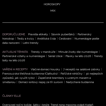
HOROSKOPY
MIX
DOPORUČUJEME
Pravidla etikety
|
Slovník puberťáků
|
Partnerský
horoskop
|
Testy a kvízy
|
Andělská čísla
|
Cestování
|
Numerologie podle
data narození
|
Letní trendy
AKTUÁLNÍ TÉMATA
Trendy v manikúře
|
Minulé životy dle numerologie
|
Partnerské vztahy a numerologie
|
Seriál Ulice
|
Plavky na léto 2026
|
Trendy
boty na léto 2026
VAŘENÍ A RECEPTY
Vláčné domácí housky
|
7 receptů na salátové zálivky
|
Francouzská třešňová bublanina (Clafoutis)
|
Pařížské rohlíčky
|
30 nejlepších
způsobů, jak využít rybíz
|
Zapečené brambory s uzeným masem a
smetanou
|
Domácí iontový nápoj ze tří surovin
|
Nadýchaná bublanina
ČLÁNKY ELLE
Oversized noční košile, šátky i brože. Trend nona maxxing ovládl Kodaň