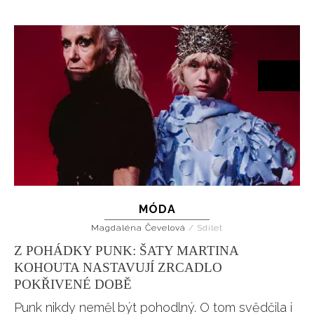
MÓDA
Magdaléna Čevelová
/
Sdílet
Z POHÁDKY PUNK: ŠATY MARTINA
KOHOUTA NASTAVUJÍ ZRCADLO
POKŘIVENÉ DOBĚ
Punk nikdy neměl být pohodlný. O tom svědčila i