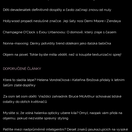
Děti devadesátek definitivně dospěly a často začínají znovu od nuly
Hollywood propadl neslušné značce. Její šaty nosí Demi Moore i Zendaya
Champagne O'Clock s Evou Urbanovou: O domově, který zraje s časem
Nonna-maxxing: Dánky potvrdily trend oblékání jako italská babička
Objem na povel: Tohle byste měla vědět, než si koupíte texturizační sprej!
DOPORUČENÉ ČLÁNKY
Která to sladila lépe? Helena Vondráčková i Kateřina Brožová přidaly k letním
šatům zlaté doplňky
Za osm let osm obětí: Vraždící zahradník Bruce McArthur schovával lidské
ostatky do obřích květináčů
Myslíte si, že volná halenka opticky ubere kila? Omyl, naopak vám přidá na
objemu, pokud nezvolíte správný styling
Patříte mezi nadprůměrně inteligentní? Deset znaků poukazujících na vysoké