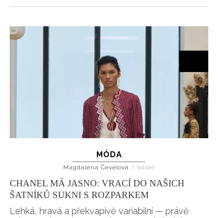
MÓDA
Magdaléna Čevelová
/
Sdílet
CHANEL MÁ JASNO: VRACÍ DO NAŠICH
ŠATNÍKŮ SUKNI S ROZPARKEM
Lehká, hravá a překvapivě variabilní — právě