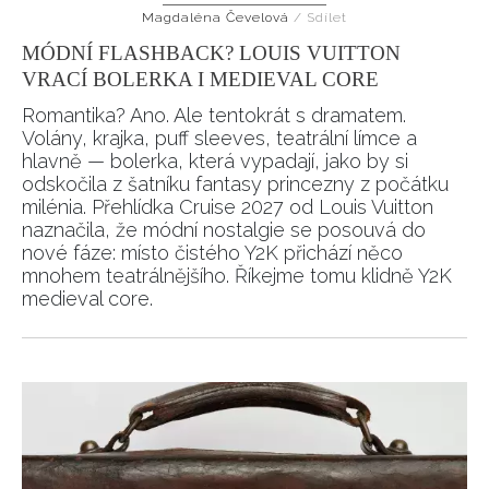
Magdaléna Čevelová
/
Sdílet
HOME
MÓDNÍ FLASHBACK? LOUIS VUITTON
VRACÍ BOLERKA I MEDIEVAL CORE
Romantika? Ano. Ale tentokrát s dramatem.
Volány, krajka, puff sleeves, teatrální límce a
hlavně — bolerka, která vypadají, jako by si
odskočila z šatníku fantasy princezny z počátku
milénia. Přehlídka Cruise 2027 od Louis Vuitton
naznačila, že módní nostalgie se posouvá do
nové fáze: místo čistého Y2K přichází něco
mnohem teatrálnějšího. Říkejme tomu klidně Y2K
medieval core.