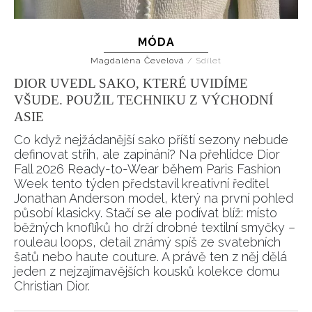
MÓDA
Magdaléna Čevelová
/
Sdílet
DIOR UVEDL SAKO, KTERÉ UVIDÍME
VŠUDE. POUŽIL TECHNIKU Z VÝCHODNÍ
ASIE
Co když nejžádanější sako příští sezony nebude
definovat střih, ale zapínání? Na přehlídce Dior
Fall 2026 Ready-to-Wear během Paris Fashion
Week tento týden představil kreativní ředitel
Jonathan Anderson model, který na první pohled
působí klasicky. Stačí se ale podívat blíž: místo
běžných knoflíků ho drží drobné textilní smyčky –
rouleau loops, detail známý spíš ze svatebních
šatů nebo haute couture. A právě ten z něj dělá
jeden z nejzajímavějších kousků kolekce domu
NEWSLETTER
Christian Dior.
ODESLAT