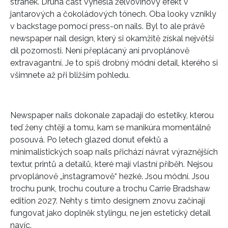
stránek. Druhá část vynesla želvovinový efekt v
jantarových a čokoládových tónech. Oba looky vznikly
v backstage pomocí press-on nails. Byl to ale právě
newspaper nail design, který si okamžitě získal největší
díl pozornosti. Není přeplácaný ani prvoplánově
extravagantní. Je to spíš drobný módní detail, kterého si
všimnete až při bližším pohledu.
Newspaper nails dokonale zapadají do estetiky, kterou
teď ženy chtějí a tomu, kam se manikúra momentálně
posouvá. Po letech glazed donut efektů a
minimalistických soap nails přichází návrat výraznějších
textur, printů a detailů, které mají vlastní příběh. Nejsou
prvoplánově „instagramově“ hezké. Jsou módní. Jsou
trochu punk, trochu couture a trochu Carrie Bradshaw
edition 2027. Nehty s tímto designem znovu začínají
fungovat jako doplněk stylingu, ne jen estetický detail
navíc.