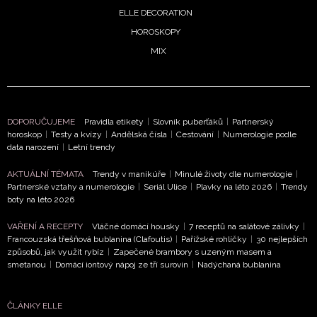
ELLE DECORATION
HOROSKOPY
MIX
DOPORUČUJEME
Pravidla etikety
|
Slovník puberťáků
|
Partnerský
horoskop
|
Testy a kvízy
|
Andělská čísla
|
Cestování
|
Numerologie podle
data narození
|
Letní trendy
AKTUÁLNÍ TÉMATA
Trendy v manikúře
|
Minulé životy dle numerologie
|
Partnerské vztahy a numerologie
|
Seriál Ulice
|
Plavky na léto 2026
|
Trendy
boty na léto 2026
VAŘENÍ A RECEPTY
Vláčné domácí housky
|
7 receptů na salátové zálivky
|
Francouzská třešňová bublanina (Clafoutis)
|
Pařížské rohlíčky
|
30 nejlepších
způsobů, jak využít rybíz
|
Zapečené brambory s uzeným masem a
smetanou
|
Domácí iontový nápoj ze tří surovin
|
Nadýchaná bublanina
ČLÁNKY ELLE