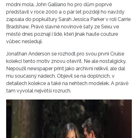
módní mola. John Galliano ho pro dům poprvé
představil v roce 2000 a o pár let později ho navždy
zapsala do popkultury Sarah Jessica Parker v roli Carrie
Bradshaw. Právě slavné novinové šaty ze Sexu ve
městě dnes poznají i lidé, kteří jinak haute couture
vůbec nesledují.
Jonathan Anderson se rozhodl pro svou první Cruise
kolekci tento motiv znovu otevřít. Ne ale nostalgicky.
Nepoužil newspaper print jako archivní relikvii, ale dal
mu současný nádech. Objevil se na doplňcích, v
detailech kolekce a také na nehtech modelek. A právě
tam vyvolal největší rozruch.