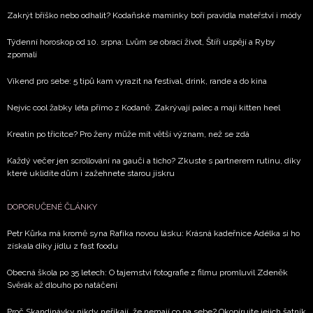
Zakrýt bříško nebo odhalit? Kodaňské maminky boří pravidla mateřství i módy
Týdenní horoskop od 10. srpna: Lvům se obrací život, Štíři uspějí a Ryby
zpomalí
Víkend pro sebe: 5 tipů kam vyrazit na festival, drink, rande a do kina
Nejvíc cool žabky léta přímo z Kodaně. Zakrývají palec a mají kitten heel
Kreatin po třicítce? Pro ženy může mít větší význam, než se zdá
Každý večer jen scrollování na gauči a ticho? Zkuste s partnerem rutinu, díky
které uklidíte dům i zažehnete starou jiskru
DOPORUČENÉ ČLÁNKY
Petr Kůrka má kromě syna Rafíka novou lásku: Krásná kadeřnice Adélka si ho
získala díky jídlu z fast foodu
Obecná škola po 35 letech: O tajemství fotografie z filmu promluvil Zdeněk
Svěrák až dlouho po natáčení
Proč Skandinávky nikdy neříkají, že nemají co na sebe? Okopírujte jejich šatník