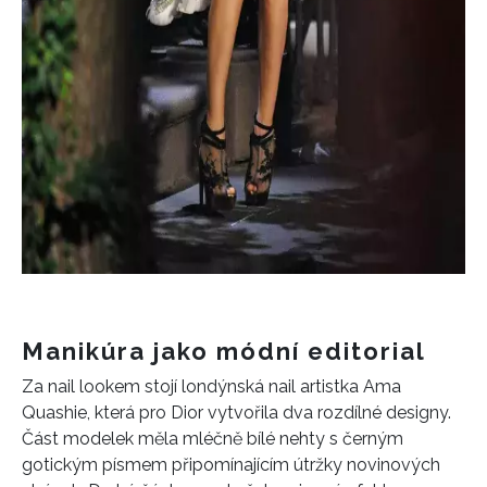
Manikúra jako módní editorial
Za nail lookem stojí londýnská nail artistka Ama
Quashie, která pro Dior vytvořila dva rozdílné designy.
Část modelek měla mléčně bílé nehty s černým
gotickým písmem připomínajícím útržky novinových