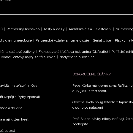
ků
|
Partnerský horoskop
|
Testy a kvízy
|
Andělská čísla
|
Cestování
|
Numerologi
oty dle numerologie
|
Partnerské vztahy a numerologie
|
Seriál Ulice
|
Plavky na 
tů na salátové zálivky
|
Francouzská třešňová bublanina (Clafoutis)
|
Pařížské rohl
Domácí iontový nápoj ze tří surovin
|
Nadýchaná bublanina
DOPORUČENÉ ČLÁNKY
avidla mateřství i módy
Pepa Kůrka má kromě syna Rafíka nov
díky jídlu z fast foodu
íři uspějí a Ryby zpomalí
Obecná škola po 35 letech: O tajemstv
dlouho po natáčení
rande a do kina
Proč Skandinávky nikdy neříkají, že n
a mají kitten heel
pochopíte...
než se zdá