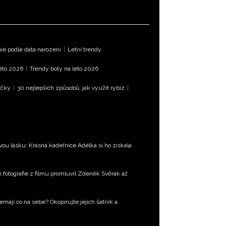
e podle data narození
|
Letní trendy
léto 2026
|
Trendy boty na léto 2026
íčky
|
30 nejlepších způsobů, jak využít rybíz
|
ou lásku: Krásná kadeřnice Adélka si ho získala
í fotografie z filmu promluvil Zdeněk Svěrák až
emají co na sebe? Okopírujte jejich šatník a