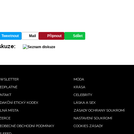
Tweetnout
Mail
Připnout
Sdílet
skuze:
ooter
WSLETTER
MÓDA
EDPLATNÉ
KRÁSA
enu
NTAKT
CELEBRITY
DAKČNÍ ETICKÝ KODEX
LÁSKA A SEX
LNÁ MÍSTA
ZÁSADY OCHRANY SOUKROMÍ
ZERCE
NASTAVENÍ SOUKROMÍ
EOBECNÉ OBCHODNÍ PODMÍNKY
COOKIES ZÁSADY
S FEED