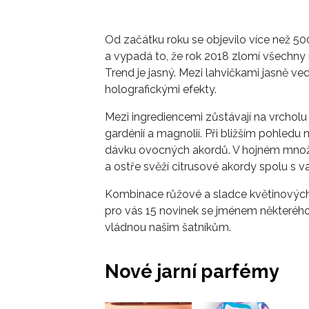
Od začátku roku se objevilo více než 50
a vypadá to, že rok 2018 zlomí všechny re
Trend je jasný. Mezi lahvičkami jasně ved
holografickými efekty.
Mezi ingrediencemi zůstávají na vrcholu
gardénií a magnolií. Při bližším pohledu 
dávku ovocných akordů. V hojném množstv
a ostře svěží citrusové akordy spolu s va
Kombinace růžové a sladce květinových
pro vás 15 novinek se jménem některého
vládnou našim šatníkům.
Nové jarní parfémy