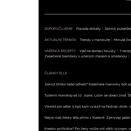
DOPORUČUJEME
Pravidla etikety
|
Slovník puberťá
AKTUÁLNÍ TÉMATA
Trendy v manikúře
|
Minulé živ
VAŘENÍ A RECEPTY
Vláčné domácí housky
|
7 recep
Zapečené brambory s uzeným masem a smetanou
|
ČLÁNKY ELLE
Zakrýt bříško nebo odhalit? Kodaňské maminky boří pr
Týdenní horoskop od 10. srpna: Lvům se obrací život, Št
Víkend pro sebe: 5 tipů kam vyrazit na festival, drink, 
Nejvíc cool žabky léta přímo z Kodaně. Zakrývají palec 
Kreatin po třicítce? Pro ženy může mít větší význam, 