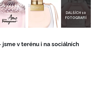
Přejít
do
galerie
 jsme v terénu i na sociálních