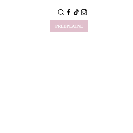
PŘEDPLATNÉ
VÍCE
Y
CELEBRITY
Novinky
Styl slavných
Rozhovory
ie