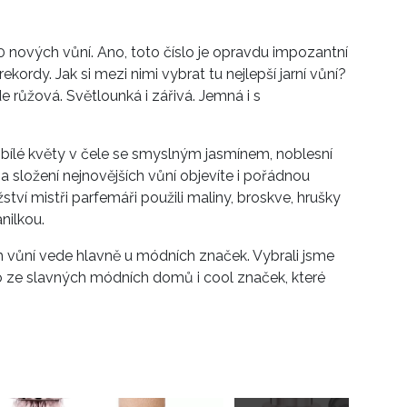
0 nových vůní. Ano, toto číslo je opravdu impozantní
kordy. Jak si mezi nimi vybrat tu nejlepší jarní vůní?
e růžová. Světlounká i zářivá. Jemná i s
 bílé květy v čele se smyslným jasmínem, noblesní
na složení nejnovějších vůní objevíte i pořádnou
í mistři parfemáři použili maliny, broskve, hrušky
nilkou.
 vůní vede hlavně u módních značek. Vybrali jsme
 ze slavných módních domů i cool značek, které