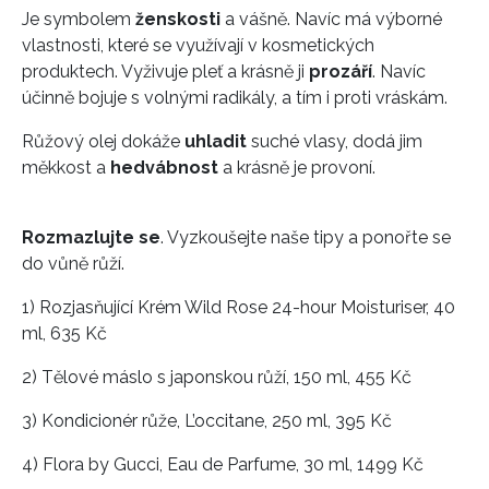
Je symbolem
ženskosti
a vášně. Navíc má výborné
vlastnosti, které se využívají v kosmetických
produktech. Vyživuje pleť a krásně ji
prozáří
. Navíc
účinně bojuje s volnými radikály, a tím i proti vráskám.
Růžový olej dokáže
uhladit
suché vlasy, dodá jim
měkkost a
hedvábnost
a krásně je provoní.
Rozmazlujte se
. Vyzkoušejte naše tipy a ponořte se
do vůně růží.
1) Rozjasňující Krém Wild Rose 24-hour Moisturiser, 40
ml, 635 Kč
2) Tělové máslo s japonskou růží, 150 ml, 455 Kč
3) Kondicionér růže, L’occitane, 250 ml, 395 Kč
4) Flora by Gucci, Eau de Parfume, 30 ml, 1499 Kč