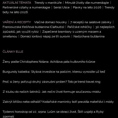
AKTUÁLNÍ TÉMATA
Trendy v manikúře
|
Minulé životy dle numerologie
|
NEWSLETTER
Partnerské vztahy a numerologie
|
Seriál Ulice
|
Plavky na léto 2026
|
Trendy
boty na léto 2026
ODESLAT
VAŘENÍ A RECEPTY
Vláčné domácí housky
|
7 receptů na salátové zálivky
|
Francouzská třešňová bublanina (Clafoutis)
|
Pařížské rohlíčky
|
30 nejlepších
způsobů, jak využít rybíz
|
Zapečené brambory s uzeným masem a
Přihlášením k newsletteru souhlasíte s
Obchodními
smetanou
|
Domácí iontový nápoj ze tří surovin
|
Nadýchaná bublanina
podmínkami společnosti BurdaMedia Extra s.r.o.
a
potvrzujete, že jste se seznámili se
Zásadami
ČLÁNKY ELLE
ochrany soukromí
- BurdaMedia Extra s.r.o. bude s
Vašimi údaji pracovat zejména k organizaci a
Ženy podle Christophera Nolana: Achillova pata kultovního tvůrce
vyhodnocení akce a zasílání novinek.
Burgundy kabelka: Stylová investice na podzim, kterou vynosíte už teď
Chcete navíc dostávat i další zajímavé a exkluzivní
informace od našich partnerů? Pokud souhlasíte se
Proč si ženy pořizují druhý zásnubní prsten? Toto je trend travel ring
zpracováním údajů k tomuto účelu podle
Zásad ochrany
Z klubu do našich šatníků: Jak noční život formuje současnou módu
soukromí BurdaMedia Extra s.r.o.
, zaškrtněte toto pole.
Zakrýt bříško nebo odhalit? Kodaňské maminky boří pravidla mateřství i módy
Týdenní horoskop od 10. srpna: Lvům se obrací život, Štíři uspějí a Ryby
zpomalí