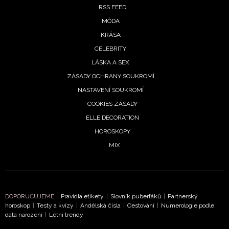
RSS FEED
MÓDA
KRÁSA
CELEBRITY
LÁSKA A SEX
ZÁSADY OCHRANY SOUKROMÍ
NASTAVENÍ SOUKROMÍ
COOKIES ZÁSADY
ELLE DECORATION
HOROSKOPY
MIX
DOPORUČUJEME
Pravidla etikety
|
Slovník puberťáků
|
Partnerský
horoskop
|
Testy a kvízy
|
Andělská čísla
|
Cestování
|
Numerologie podle
data narození
|
Letní trendy