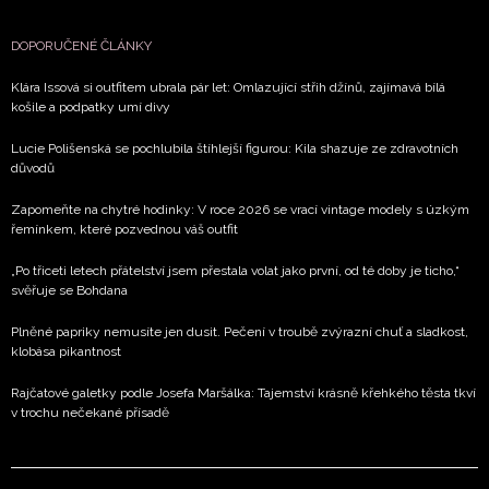
DOPORUČENÉ ČLÁNKY
Klára Issová si outfitem ubrala pár let: Omlazující střih džínů, zajímavá bílá
košile a podpatky umí divy
Lucie Polišenská se pochlubila štíhlejší figurou: Kila shazuje ze zdravotních
důvodů
Zapomeňte na chytré hodinky: V roce 2026 se vrací vintage modely s úzkým
řemínkem, které pozvednou váš outfit
„Po třiceti letech přátelství jsem přestala volat jako první, od té doby je ticho,“
svěřuje se Bohdana
Plněné papriky nemusíte jen dusit. Pečení v troubě zvýrazní chuť a sladkost,
klobása pikantnost
Rajčatové galetky podle Josefa Maršálka: Tajemství krásně křehkého těsta tkví
v trochu nečekané přísadě