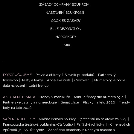
ZÁSADY OCHRANY SOUKROMÍ
NASTAVENÍ SOUKROMÍ
COOKIES ZÁSADY
ELLE DECORATION
HOROSKOPY
MIX
DOPORUČUJEME
Pravidla etikety
|
Slovník puberťáků
|
Partnerský
horoskop
|
Testy a kvízy
|
Andělská čísla
|
Cestování
|
Numerologie podle
data narození
|
Letní trendy
AKTUÁLNÍ TÉMATA
Trendy v manikúře
|
Minulé životy dle numerologie
|
Partnerské vztahy a numerologie
|
Seriál Ulice
|
Plavky na léto 2026
|
Trendy
boty na léto 2026
VAŘENÍ A RECEPTY
Vláčné domácí housky
|
7 receptů na salátové zálivky
|
Francouzská třešňová bublanina (Clafoutis)
|
Pařížské rohlíčky
|
30 nejlepších
způsobů, jak využít rybíz
|
Zapečené brambory s uzeným masem a