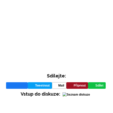
Sdílejte:
Tweetnout
Mail
Připnout
Sdílet
Vstup do diskuze: