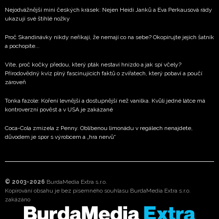
Nejodvážnější mini českých krásek: Nejen Heidi Janků a Eva Perkausová rády
ukazují své štíhlé nožky
Proč Skandinávky nikdy neříkají, že nemají co na sebe? Okopírujte jejich šatník
a pochopíte...
Víte, proč kočky předou, který pták nestaví hnízdo a jak spí včely?
Přírodovědný kvíz plný fascinujících faktů o zvířatech, který pobaví a poučí
zároveň
Tonka fazole: Koření levnější a dostupnější než vanilka. Kvůli jedné látce má
kontroverzní pověst a v USA je zakázané
Coca-Cola zmizela z Penny. Oblíbenou limonádu v regálech nenajdete,
důvodem je spor s výrobcem a „hra nervů“
© 2003-2026
BurdaMedia Extra s.r.o.
Kopírování obsahu je bez písemného souhlasu BurdaMedia Extra s.r.o.
zakázáno