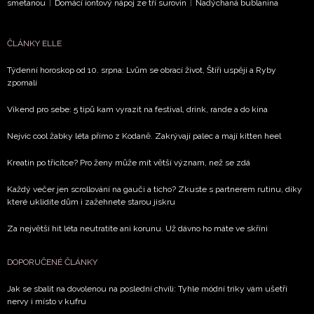
smetanou
|
Domácí iontový nápoj ze tří surovin
|
Nadýchaná bublanina
ČLÁNKY ELLE
NEWSLETTER
Týdenní horoskop od 10. srpna: Lvům se obrací život, Štíři uspějí a Ryby
ODESLAT
zpomalí
Víkend pro sebe: 5 tipů kam vyrazit na festival, drink, rande a do kina
Přihlášením k newsletteru souhlasíte s
Obchodními
podmínkami společnosti BurdaMedia Extra s.r.o.
a
Nejvíc cool žabky léta přímo z Kodaně. Zakrývají palec a mají kitten heel
potvrzujete, že jste se seznámili se
Zásadami ochrany
Kreatin po třicítce? Pro ženy může mít větší význam, než se zdá
soukromí
- BurdaMedia Extra s.r.o. bude s Vašimi údaji
pracovat zejména k organizaci a vyhodnocení akce a zasíl
Každý večer jen scrollování na gauči a ticho? Zkuste s partnerem rutinu, díky
novinek.
které uklidíte dům i zažehnete starou jiskru
Chcete navíc dostávat i další zajímavé a exkluzivní informace
Za největší hit léta neutratíte ani korunu. Už dávno ho máte ve skříni
našich partnerů? Pokud souhlasíte se zpracováním údajů k t
účelu podle
Zásad ochrany soukromí BurdaMedia Extra s.
DOPORUČENÉ ČLÁNKY
zaškrtněte toto pole.
Jak se sbalit na dovolenou na poslední chvíli: Tyhle módní triky vám ušetří
nervy i místo v kufru