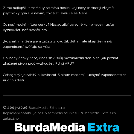
Z mé nejlepší kamarádky se stává troska. Její nový partner ji zřejmě
psychicky týrá a já nevím, co dělat, svěřuje se Alena
Co nosí módní influencerky? Následující barevné kombinace musíte
vyzkoušet, než skončí léto
„Po smrti manžela jsem začala znovu žít, děti mi ale říkají, že na něj
zapomínám,“ svěřuje se Věra
Oblíbený český nápoj dnes slaví svůj mezinárodní den. Víte, jak poznat
zkažené pivo a proč vyzkoušet IPU či APU?
Cottage sýr je nabitý bílkovinami. S hitem moderní kuchyně zapomenete na
nudnou dietu
© 2003-2026
BurdaMedia Extra s.r.o.
Kopírování obsahu je bez písemného souhlasu BurdaMedia Extra s.r.o.
zakázáno