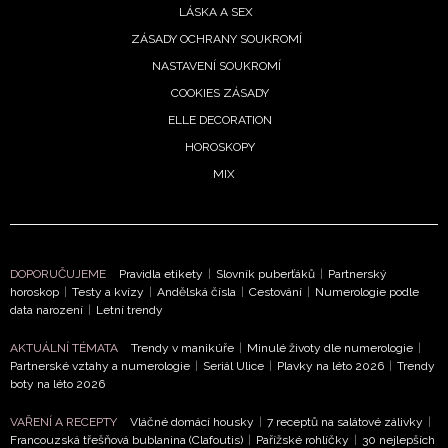
LÁSKA A SEX
ZÁSADY OCHRANY SOUKROMÍ
NASTAVENÍ SOUKROMÍ
COOKIES ZÁSADY
ELLE DECORATION
HOROSKOPY
MIX
DOPORUČUJEME
Pravidla etikety
|
Slovník puberťáků
|
Partnerský
horoskop
|
Testy a kvízy
|
Andělská čísla
|
Cestování
|
Numerologie podle
data narození
|
Letní trendy
AKTUÁLNÍ TÉMATA
Trendy v manikúře
|
Minulé životy dle numerologie
|
Partnerské vztahy a numerologie
|
Seriál Ulice
|
Plavky na léto 2026
|
Trendy
boty na léto 2026
VAŘENÍ A RECEPTY
Vláčné domácí housky
|
7 receptů na salátové zálivky
|
Francouzská třešňová bublanina (Clafoutis)
|
Pařížské rohlíčky
|
30 nejlepších