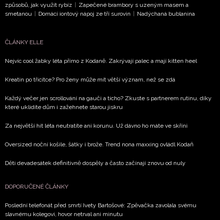
způsobů, jak využít rybíz
|
Zapečené brambory s uzeným masem a
smetanou
|
Domácí iontový nápoj ze tří surovin
|
Nadýchaná bublanina
NEWSLETTER
ČLÁNKY ELLE
ODESLAT
Nejvíc cool žabky léta přímo z Kodaně. Zakrývají palec a mají kitten heel
Přihlášením k newsletteru souhlasíte s
Obchodními
Kreatin po třicítce? Pro ženy může mít větší význam, než se zdá
podmínkami společnosti BurdaMedia Extra s.r.o.
a
Každý večer jen scrollování na gauči a ticho? Zkuste s partnerem rutinu, díky
potvrzujete, že jste se seznámili se
Zásadami ochrany
které uklidíte dům i zažehnete starou jiskru
soukromí
- BurdaMedia Extra s.r.o. bude s Vašimi údaji
pracovat zejména k organizaci a vyhodnocení akce a zasíl
Za největší hit léta neutratíte ani korunu. Už dávno ho máte ve skříni
novinek.
Oversized noční košile, šátky i brože. Trend nona maxxing ovládl Kodaň
Chcete navíc dostávat i další zajímavé a exkluzivní informace
Děti devadesátek definitivně dospěly a často začínají znovu od nuly
našich partnerů? Pokud souhlasíte se zpracováním údajů k t
účelu podle
Zásad ochrany soukromí BurdaMedia Extra s.
zaškrtněte toto pole.
DOPORUČENÉ ČLÁNKY
Poslední telefonát před smrtí Ivety Bartošové: Zpěvačka zavolala svému
slavnému kolegovi, hovor netrval ani minutu