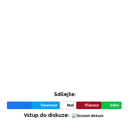
Sdílejte:
Tweetnout
Mail
Připnout
Sdílet
Vstup do diskuze: