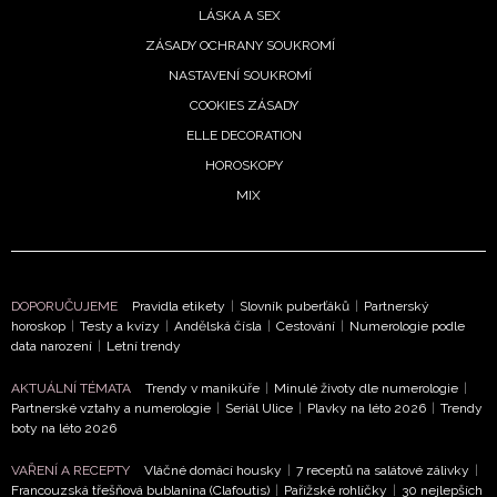
LÁSKA A SEX
ZÁSADY OCHRANY SOUKROMÍ
NASTAVENÍ SOUKROMÍ
COOKIES ZÁSADY
ELLE DECORATION
HOROSKOPY
MIX
DOPORUČUJEME
Pravidla etikety
|
Slovník puberťáků
|
Partnerský
horoskop
|
Testy a kvízy
|
Andělská čísla
|
Cestování
|
Numerologie podle
data narození
|
Letní trendy
AKTUÁLNÍ TÉMATA
Trendy v manikúře
|
Minulé životy dle numerologie
|
Partnerské vztahy a numerologie
|
Seriál Ulice
|
Plavky na léto 2026
|
Trendy
boty na léto 2026
VAŘENÍ A RECEPTY
Vláčné domácí housky
|
7 receptů na salátové zálivky
|
Francouzská třešňová bublanina (Clafoutis)
|
Pařížské rohlíčky
|
30 nejlepších