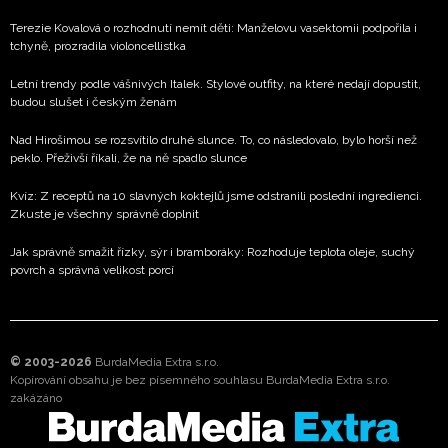
Terezie Kovalová o rozhodnutí nemít děti: Manželovu vasektomii podpořila i
tchyně, prozradila violoncellistka
Letní trendy podle vášnivých Italek. Stylové outfity, na které nedají dopustit,
budou slušet i českým ženám
Nad Hirošimou se rozsvítilo druhé slunce. To, co následovalo, bylo horší než
peklo. Přeživší říkali, že na ně spadlo slunce
Kvíz: Z receptů na 10 slavných koktejlů jsme odstranili poslední ingredienci.
Zkuste je všechny správně doplnit
Jak správně smažit řízky, sýr i bramboráky: Rozhoduje teplota oleje, suchý
povrch a správná velikost porcí
© 2003-2026
BurdaMedia Extra s.r.o.
Kopírování obsahu je bez písemného souhlasu BurdaMedia Extra s.r.o.
zakázáno