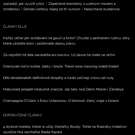
způsobů, jak využít rybíz
|
Zapečené brambory s uzeným masem a
smetanou
|
Domácí iontový nápoj ze tří surovin
|
Nadýchaná bublanina
NEWSLETTER
ČLÁNKY ELLE
ODESLAT
Každý večer jen scrollování na gauči a ticho? Zkuste s partnerem rutinu, díky
které uklidíte dům i zažehnete starou jiskru
Přihlášením k newsletteru souhlasíte s
Obchodními
podmínkami společnosti BurdaMedia Extra s.r.o.
a
Za největší hit léta neutratíte ani korunu. Už dávno ho máte ve skříni
potvrzujete, že jste se seznámili se
Zásadami ochrany
Oversized noční košile, šátky i brože. Trend nona maxxing ovládl Kodaň
soukromí
- BurdaMedia Extra s.r.o. bude s Vašimi údaji
pracovat zejména k organizaci a vyhodnocení akce a zasíl
Děti devadesátek definitivně dospěly a často začínají znovu od nuly
novinek.
Hollywood propadl neslušné značce. Její šaty nosí Demi Moore i Zendaya
Chcete navíc dostávat i další zajímavé a exkluzivní informace
Champagne O'Clock s Evou Urbanovou: O domově, který zraje s časem
našich partnerů? Pokud souhlasíte se zpracováním údajů k t
účelu podle
Zásad ochrany soukromí BurdaMedia Extra s.
zaškrtněte toto pole.
DOPORUČENÉ ČLÁNKY
4 stylové modely, které si ušily čtenářky Burdy: Tohle na finalistky kreativní
soutěže říká návrhářka Beata Rajská