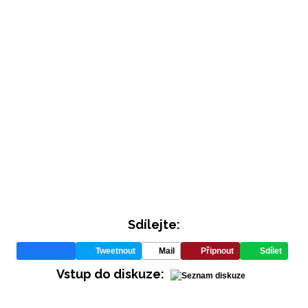
Sdílejte:
Tweetnout
Mail
Připnout
Sdílet
Vstup do diskuze: