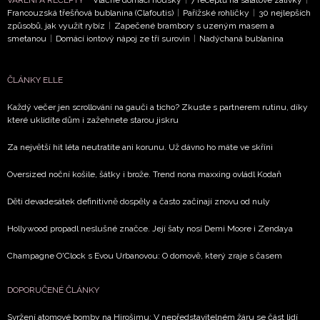
Francouzská třešňová bublanina (Clafoutis)
|
Pařížské rohlíčky
|
30 nejlepších
způsobů, jak využít rybíz
|
Zapečené brambory s uzeným masem a
smetanou
|
Domácí iontový nápoj ze tří surovin
|
Nadýchaná bublanina
NEWSLETTER
ČLÁNKY ELLE
ODESLAT
Každý večer jen scrollování na gauči a ticho? Zkuste s partnerem rutinu, díky
které uklidíte dům i zažehnete starou jiskru
Přihlášením k newsletteru souhlasíte s
Obchodními
podmínkami společnosti BurdaMedia Extra s.r.o.
a
Za největší hit léta neutratíte ani korunu. Už dávno ho máte ve skříni
potvrzujete, že jste se seznámili se
Zásadami ochrany
Oversized noční košile, šátky i brože. Trend nona maxxing ovládl Kodaň
soukromí
- BurdaMedia Extra s.r.o. bude s Vašimi údaji
pracovat zejména k organizaci a vyhodnocení akce a zasíl
Děti devadesátek definitivně dospěly a často začínají znovu od nuly
novinek.
Hollywood propadl neslušné značce. Její šaty nosí Demi Moore i Zendaya
Chcete navíc dostávat i další zajímavé a exkluzivní informace
našich partnerů? Pokud souhlasíte se zpracováním údajů k t
Champagne O'Clock s Evou Urbanovou: O domově, který zraje s časem
účelu podle
Zásad ochrany soukromí BurdaMedia Extra s.
zaškrtněte toto pole.
DOPORUČENÉ ČLÁNKY
Svržení atomové bomby na Hirošimu: V nepředstavitelném žáru se část lidí