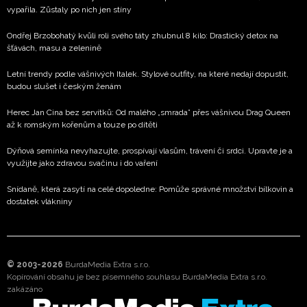
vypařila. Zůstaly po nich jen stíny
Ondřej Brzobohatý kvůli roli svého táty zhubnul 8 kilo: Drastický detox na
šťávách, masu a zelenině
Letní trendy podle vášnivých Italek. Stylové outfity, na které nedají dopustit,
budou slušet i českým ženám
Herec Jan Cina bez servítků: Od malého „smrada” přes vášnivou Drag Queen
až k romským kořenům a touze po dítěti
Dýňová semínka nevyhazujte, prospívají vlasům, trávení či srdci. Upravte je a
využijte jako zdravou svačinu i do vaření
Snídaně, která zasytí na celé dopoledne: Pomůže správné množství bílkovin a
dostatek vlákniny
© 2003-2026
BurdaMedia Extra s.r.o.
Kopírování obsahu je bez písemného souhlasu BurdaMedia Extra s.r.o.
zakázáno