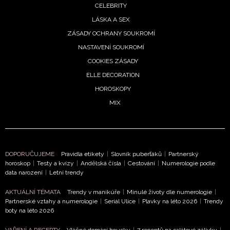
CELEBRITY
LÁSKA A SEX
ZÁSADY OCHRANY SOUKROMÍ
NASTAVENÍ SOUKROMÍ
COOKIES ZÁSADY
ELLE DECORATION
HOROSKOPY
MIX
DOPORUČUJEME
Pravidla etikety
|
Slovník puberťáků
|
Partnerský
horoskop
|
Testy a kvízy
|
Andělská čísla
|
Cestování
|
Numerologie podle
data narození
|
Letní trendy
AKTUÁLNÍ TÉMATA
Trendy v manikúře
|
Minulé životy dle numerologie
|
Partnerské vztahy a numerologie
|
Seriál Ulice
|
Plavky na léto 2026
|
Trendy
boty na léto 2026
VAŘENÍ A RECEPTY
Vláčné domácí housky
|
7 receptů na salátové zálivky
|