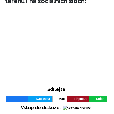
terénu i na sociálních sítích:
Sdílejte:
Tweetnout
Mail
Připnout
Sdílet
Vstup do diskuze: