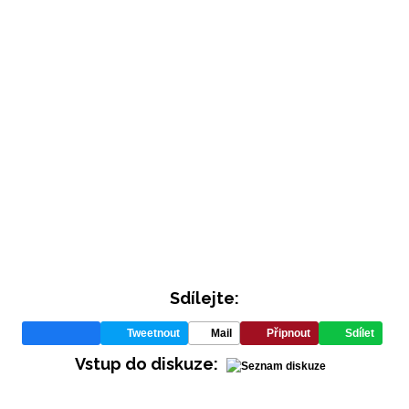
Sdílejte:
Tweetnout
Mail
Připnout
Sdílet
Vstup do diskuze: