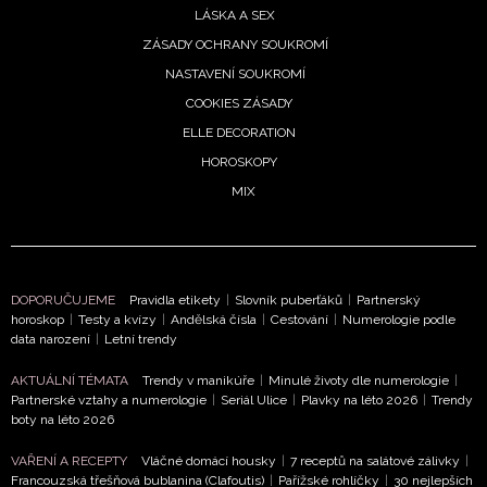
LÁSKA A SEX
ZÁSADY OCHRANY SOUKROMÍ
NASTAVENÍ SOUKROMÍ
COOKIES ZÁSADY
ELLE DECORATION
HOROSKOPY
MIX
DOPORUČUJEME
Pravidla etikety
|
Slovník puberťáků
|
Partnerský
horoskop
|
Testy a kvízy
|
Andělská čísla
|
Cestování
|
Numerologie podle
data narození
|
Letní trendy
AKTUÁLNÍ TÉMATA
Trendy v manikúře
|
Minulé životy dle numerologie
|
Partnerské vztahy a numerologie
|
Seriál Ulice
|
Plavky na léto 2026
|
Trendy
boty na léto 2026
VAŘENÍ A RECEPTY
Vláčné domácí housky
|
7 receptů na salátové zálivky
|
Francouzská třešňová bublanina (Clafoutis)
|
Pařížské rohlíčky
|
30 nejlepších