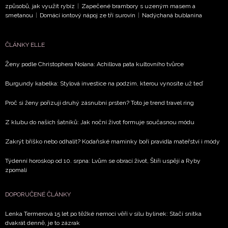
způsobů, jak využít rybíz
|
Zapečené brambory s uzeným masem a
smetanou
|
Domácí iontový nápoj ze tří surovin
|
Nadýchaná bublanina
NEWSLETTER
ČLÁNKY ELLE
ODESLAT
Ženy podle Christophera Nolana: Achillova pata kultovního tvůrce
Přihlášením k newsletteru souhlasíte s
Obchodními
Burgundy kabelka: Stylová investice na podzim, kterou vynosíte už teď
podmínkami společnosti BurdaMedia Extra s.r.o.
a
Proč si ženy pořizují druhý zásnubní prsten? Toto je trend travel ring
potvrzujete, že jste se seznámili se
Zásadami ochrany
soukromí
- BurdaMedia Extra s.r.o. bude s Vašimi údaji
Z klubu do našich šatníků: Jak noční život formuje současnou módu
pracovat zejména k organizaci a vyhodnocení akce a zasíl
novinek.
Zakrýt bříško nebo odhalit? Kodaňské maminky boří pravidla mateřství i módy
Týdenní horoskop od 10. srpna: Lvům se obrací život, Štíři uspějí a Ryby
Chcete navíc dostávat i další zajímavé a exkluzivní informace
zpomalí
našich partnerů? Pokud souhlasíte se zpracováním údajů k t
účelu podle
Zásad ochrany soukromí BurdaMedia Extra s.
zaškrtněte toto pole.
DOPORUČENÉ ČLÁNKY
Lenka Termerová 15 let po těžké nemoci věří v sílu bylinek: Stačí snítka
dvakrát denně, je to zázrak