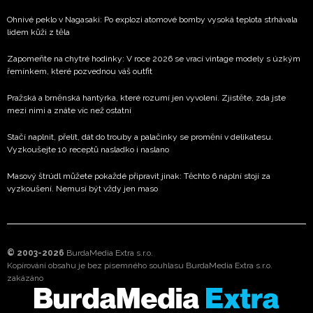
Ohnivé peklo v Nagasaki: Po explozi atomové bomby vysoká teplota strhávala
lidem kůži z těla
Zapomeňte na chytré hodinky: V roce 2026 se vrací vintage modely s úzkým
řemínkem, které pozvednou váš outfit
Pražská a brněnská hantýrka, které rozumí jen vyvolení. Zjistěte, zda jste
mezi nimi a znáte víc než ostatní
Stačí naplnit, přelít, dát do trouby a palačinky se promění v delikatesu.
Vyzkoušejte 10 receptů nasladko i naslano
Masový štrúdl můžete pokaždé připravit jinak: Těchto 6 náplní stojí za
vyzkoušení. Nemusí být vždy jen maso
© 2003-2026
BurdaMedia Extra s.r.o.
Kopírování obsahu je bez písemného souhlasu BurdaMedia Extra s.r.o.
zakázáno