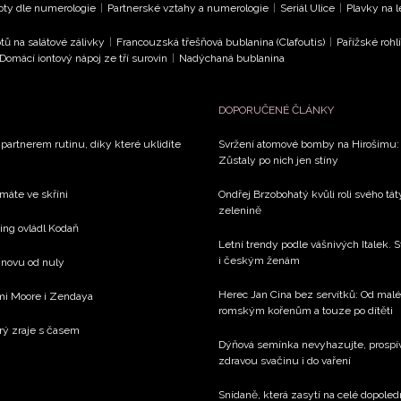
oty dle numerologie
|
Partnerské vztahy a numerologie
|
Seriál Ulice
|
Plavky na 
tů na salátové zálivky
|
Francouzská třešňová bublanina (Clafoutis)
|
Pařížské rohl
Domácí iontový nápoj ze tří surovin
|
Nadýchaná bublanina
DOPORUČENÉ ČLÁNKY
 partnerem rutinu, díky které uklidíte
Svržení atomové bomby na Hirošimu: V
Zůstaly po nich jen stíny
 máte ve skříni
Ondřej Brzobohatý kvůli roli svého tá
zelenině
xing ovládl Kodaň
Letní trendy podle vášnivých Italek. S
i českým ženám
 znovu od nuly
Herec Jan Cina bez servítků: Od mal
emi Moore i Zendaya
romským kořenům a touze po dítěti
rý zraje s časem
Dýňová semínka nevyhazujte, prospívaj
zdravou svačinu i do vaření
Snídaně, která zasytí na celé dopole