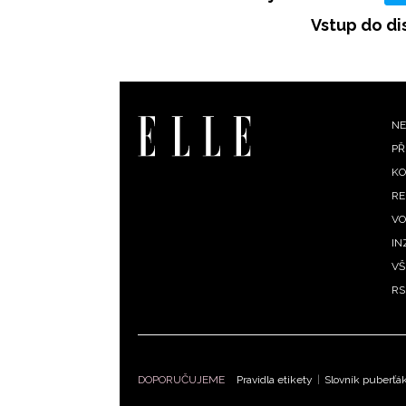
Vstup do di
F
NE
PŘ
m
KO
RE
VO
IN
VŠ
RS
DOPORUČUJEME
Pravidla etikety
|
Slovník puberťá