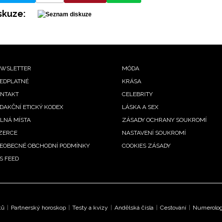
skuze:
ooter
WSLETTER
MÓDA
EDPLATNÉ
KRÁSA
enu
NTAKT
CELEBRITY
DAKČNÍ ETICKÝ KODEX
LÁSKA A SEX
LNÁ MÍSTA
ZÁSADY OCHRANY SOUKROMÍ
ZERCE
NASTAVENÍ SOUKROMÍ
EOBECNÉ OBCHODNÍ PODMÍNKY
COOKIES ZÁSADY
S FEED
ků
|
Partnerský horoskop
|
Testy a kvízy
|
Andělská čísla
|
Cestování
|
Numerologi