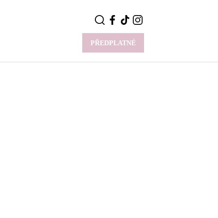
PŘEDPLATNÉ
VÍCE
Y
CELEBRITY
Novinky
Styl slavných
Rozhovory
ie