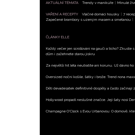
AKTUÁLNÍ TÉMATA
Trendy v manikúře
|
Minulé živ
VAŘENÍ A RECEPTY
Vláčné domácí housky
|
7 recep
Zapečené brambory s uzeným masem a smetanou
|
ČLÁNKY ELLE
Každý večer jen scrollování na gauči a ticho? Zkuste s
dům i zažehnete starou jiskru
Za největší hit léta neutratíte ani korunu. Už dávno ho
Oversized noční košile, šátky i brože. Trend nona max
Děti devadesátek definitivně dospěly a často začínají
Hollywood propadl neslušné značce. Její šaty nosí D
Champagne O'Clock s Evou Urbanovou: O domově, kte