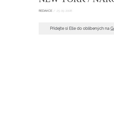
ELLE BEAUTY LOUNGE
L
REDAKCE
/
25. 09. 2008
S
V
Přidejte si Elle do oblíbených na
G
S
S
ELLE DECORATION
H
INFORMACE
REDAKCE