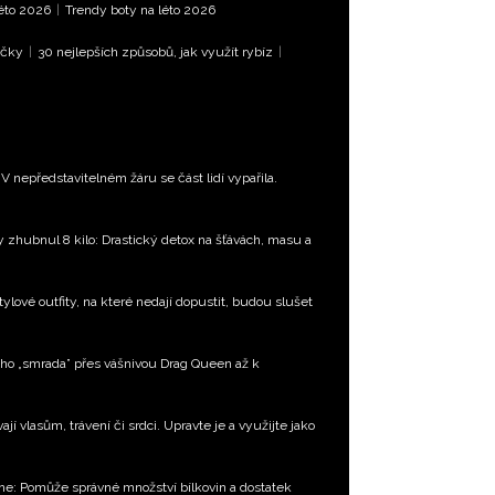
léto 2026
|
Trendy boty na léto 2026
íčky
|
30 nejlepších způsobů, jak využít rybíz
|
 nepředstavitelném žáru se část lidí vypařila.
ty zhubnul 8 kilo: Drastický detox na šťávách, masu a
tylové outfity, na které nedají dopustit, budou slušet
ého „smrada” přes vášnivou Drag Queen až k
í vlasům, trávení či srdci. Upravte je a využijte jako
dne: Pomůže správné množství bílkovin a dostatek