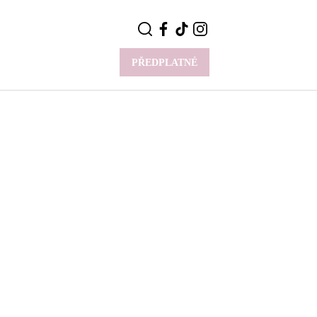
PŘEDPLATNÉ
VÍCE
Y
CELEBRITY
Novinky
Styl slavných
Rozhovory
ie