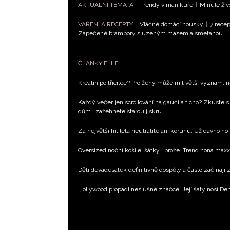
AKTUÁLNÍ TÉMATA
Trendy v manikúře
|
Minulé živ
VAŘENÍ A RECEPTY
Vláčné domácí housky
|
7 recep
Zapečené brambory s uzeným masem a smetanou
|
ČLÁNKY ELLE
Kreatin po třicítce? Pro ženy může mít větší význam, 
Každý večer jen scrollování na gauči a ticho? Zkuste s
dům i zažehnete starou jiskru
Za největší hit léta neutratíte ani korunu. Už dávno ho
Oversized noční košile, šátky i brože. Trend nona max
Děti devadesátek definitivně dospěly a často začínají
Hollywood propadl neslušné značce. Její šaty nosí D