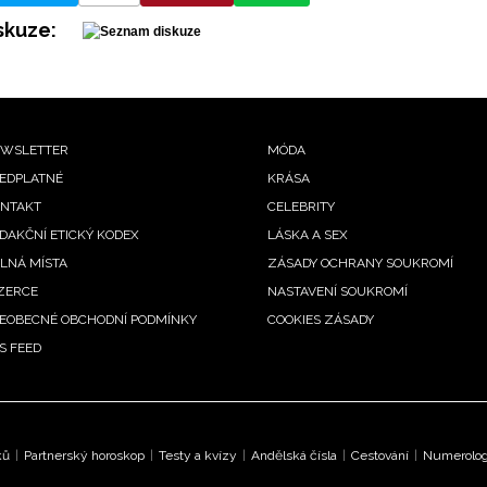
skuze:
ooter
WSLETTER
MÓDA
EDPLATNÉ
KRÁSA
enu
NTAKT
CELEBRITY
DAKČNÍ ETICKÝ KODEX
LÁSKA A SEX
LNÁ MÍSTA
ZÁSADY OCHRANY SOUKROMÍ
ZERCE
NASTAVENÍ SOUKROMÍ
EOBECNÉ OBCHODNÍ PODMÍNKY
COOKIES ZÁSADY
S FEED
ků
|
Partnerský horoskop
|
Testy a kvízy
|
Andělská čísla
|
Cestování
|
Numerologi