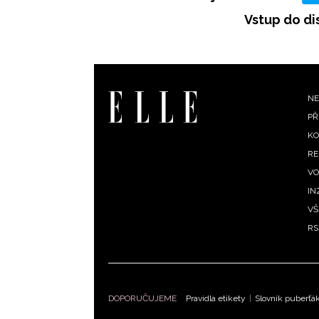
Vstup do di
F
NE
PŘ
m
KO
RE
VO
IN
VŠ
RS
DOPORUČUJEME
Pravidla etikety
|
Slovník puberťá