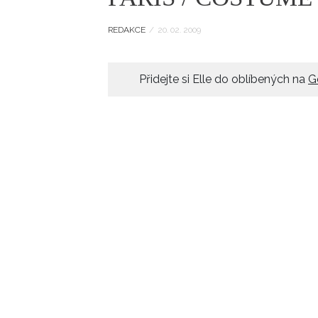
ELLE BEAUTY LOUNGE
L
REDAKCE
/
20. 02. 2009
S
V
Přidejte si Elle do oblíbených na
G
S
S
ELLE DECORATION
H
INFORMACE
REDAKCE