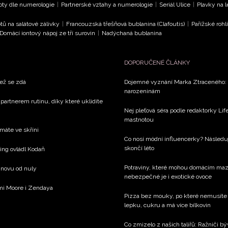
oty dle numerologie
|
Partnerské vztahy a numerologie
|
Seriál Ulice
|
Plavky na 
tů na salátové zálivky
|
Francouzská třešňová bublanina (Clafoutis)
|
Pařížské rohl
Domácí iontový nápoj ze tří surovin
|
Nadýchaná bublanina
DOPORUČENÉ ČLÁNKY
než se zdá
Dojemné vyznání Marka Ztraceného: R
narozeninám
 partnerem rutinu, díky které uklidíte
Nej pleťová séra podle redaktorky Life
mastnotou
 máte ve skříni
Co nosí módní influencerky? Následu
skončí léto
xing ovládl Kodaň
Potraviny, které mohou domácím mazlí
 znovu od nuly
nebezpečné je i exotické ovoce
emi Moore i Zendaya
Pizza bez mouky, po které nemusíte 
lepku, cukru a má více bílkovin
Co zmizelo z našich talířů: Ražniči bý