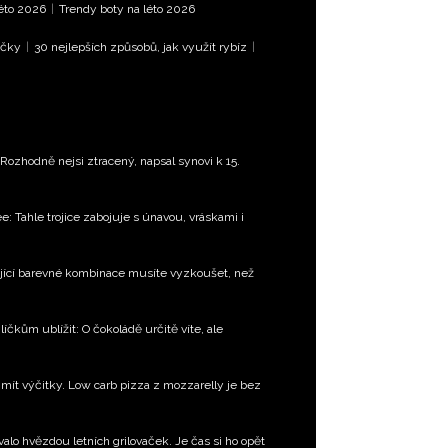
léto 2026
|
Trendy boty na léto 2026
íčky
|
30 nejlepších způsobů, jak využít rybíz
|
ozhodně nejsi ztracený, napsal synovi k 15.
e: Tahle trojice zabojuje s únavou, vráskami i
jící barevné kombinace musíte vyzkoušet, než
čkům ublížit: O čokoládě určitě víte, ale
mít výčitky. Low carb pizza z mozzarelly je bez
valo hvězdou letních grilovaček. Je čas si ho opět