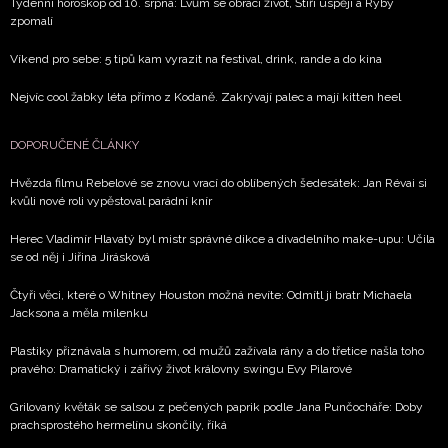
podmínkami společnosti BurdaMedia Extra s.r.o.
a
Týdenní horoskop od 10. srpna: Lvům se obrací život, Štíři uspějí a Ryby
zpomalí
potvrzujete, že jste se seznámili se
Zásadami
ochrany soukromí
- BurdaMedia Extra s.r.o. bude s
Víkend pro sebe: 5 tipů kam vyrazit na festival, drink, rande a do kina
Vašimi údaji pracovat zejména k organizaci a
Nejvíc cool žabky léta přímo z Kodaně. Zakrývají palec a mají kitten heel
vyhodnocení akce a zasílání novinek.
Chcete navíc dostávat i další zajímavé a exkluzivní
DOPORUČENÉ ČLÁNKY
informace od našich partnerů? Pokud souhlasíte se
zpracováním údajů k tomuto účelu podle
Zásad ochrany
Hvězda filmu Rebelové se znovu vrací do oblíbených šedesátek: Jan Révai si
kvůli nové roli vypěstoval parádní knír
soukromí BurdaMedia Extra s.r.o.
, zaškrtněte toto pole.
Herec Vladimír Hlavatý byl mistr správné dikce a divadelního make-upu: Učila
se od něj i Jiřina Jirásková
Čtyři věci, které o Whitney Houston možná nevíte: Odmítl ji bratr Michaela
Jacksona a měla milenku
Plastiky přiznávala s humorem, od mužů zažívala rány a do třetice našla toho
pravého: Dramatický i zářivý život královny swingu Evy Pilarové
Grilovaný květák se salsou z pečených paprik podle Jana Punčocháře: Doby
prachsprostého hermelínu skončily, říká