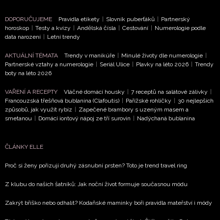
DOPORUČUJEME
Pravidla etikety
|
Slovník puberťáků
|
Partnerský
horoskop
|
Testy a kvízy
|
Andělská čísla
|
Cestování
|
Numerologie podle
data narození
|
Letní trendy
AKTUÁLNÍ TÉMATA
Trendy v manikúře
|
Minulé životy dle numerologie
|
Partnerské vztahy a numerologie
|
Seriál Ulice
|
Plavky na léto 2026
|
Trendy
boty na léto 2026
VAŘENÍ A RECEPTY
Vláčné domácí housky
|
7 receptů na salátové zálivky
|
Francouzská třešňová bublanina (Clafoutis)
|
Pařížské rohlíčky
|
30 nejlepších
způsobů, jak využít rybíz
|
Zapečené brambory s uzeným masem a
smetanou
|
Domácí iontový nápoj ze tří surovin
|
Nadýchaná bublanina
ČLÁNKY ELLE
NEWSLETTER
Proč si ženy pořizují druhý zásnubní prsten? Toto je trend travel ring
Z klubu do našich šatníků: Jak noční život formuje současnou módu
ODESLAT
Zakrýt bříško nebo odhalit? Kodaňské maminky boří pravidla mateřství i módy
Přihlášením k newsletteru souhlasíte s
Obchodními