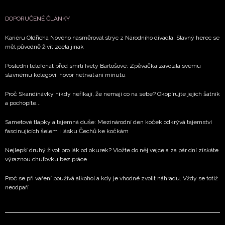
DOPORUČENÉ ČLÁNKY
Kariéru Oldřicha Nového nasměroval strýc z Národního divadla: Slavný herec se
měl původně živit zcela jinak
Poslední telefonát před smrtí Ivety Bartošové: Zpěvačka zavolala svému
slavnému kolegovi, hovor netrval ani minutu
Proč Skandinávky nikdy neříkají, že nemají co na sebe? Okopírujte jejich šatník
a pochopíte...
Sametové tlapky a tajemná duše: Mezinárodní den koček odkrývá tajemství
fascinujících šelem i lásku Čechů ke kočkám
Nejlepší druhý život pro lák od okurek? Vložte do něj vejce a za pár dní získáte
výraznou chuťovku bez práce
Proč se při vaření používá alkohol a kdy je vhodné zvolit náhradu. Vždy se totiž
neodpaří