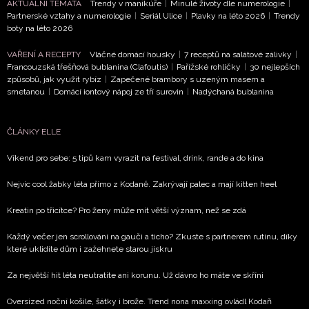
AKTUÁLNÍ TÉMATA
Trendy v manikúře
|
Minulé životy dle numerologie
|
NEWSLETTER
Partnerské vztahy a numerologie
|
Seriál Ulice
|
Plavky na léto 2026
|
Trendy
boty na léto 2026
ODESLAT
VAŘENÍ A RECEPTY
Vláčné domácí housky
|
7 receptů na salátové zálivky
|
Francouzská třešňová bublanina (Clafoutis)
|
Pařížské rohlíčky
|
30 nejlepších
způsobů, jak využít rybíz
|
Zapečené brambory s uzeným masem a
Přihlášením k newsletteru souhlasíte s
Obchodními
smetanou
|
Domácí iontový nápoj ze tří surovin
|
Nadýchaná bublanina
podmínkami společnosti BurdaMedia Extra s.r.o.
a
potvrzujete, že jste se seznámili se
Zásadami
ČLÁNKY ELLE
ochrany soukromí
- BurdaMedia Extra s.r.o. bude s
Vašimi údaji pracovat zejména k organizaci a
Víkend pro sebe: 5 tipů kam vyrazit na festival, drink, rande a do kina
vyhodnocení akce a zasílání novinek.
Nejvíc cool žabky léta přímo z Kodaně. Zakrývají palec a mají kitten heel
Chcete navíc dostávat i další zajímavé a exkluzivní
informace od našich partnerů? Pokud souhlasíte se
Kreatin po třicítce? Pro ženy může mít větší význam, než se zdá
zpracováním údajů k tomuto účelu podle
Zásad ochrany
Každý večer jen scrollování na gauči a ticho? Zkuste s partnerem rutinu, díky
soukromí BurdaMedia Extra s.r.o.
, zaškrtněte toto pole.
které uklidíte dům i zažehnete starou jiskru
Za největší hit léta neutratíte ani korunu. Už dávno ho máte ve skříni
Oversized noční košile, šátky i brože. Trend nona maxxing ovládl Kodaň