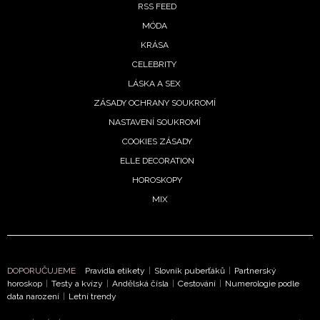
RSS FEED
MÓDA
KRÁSA
CELEBRITY
LÁSKA A SEX
ZÁSADY OCHRANY SOUKROMÍ
NASTAVENÍ SOUKROMÍ
COOKIES ZÁSADY
ELLE DECORATION
HOROSKOPY
MIX
DOPORUČUJEME
Pravidla etikety
|
Slovník puberťáků
|
Partnerský
horoskop
|
Testy a kvízy
|
Andělská čísla
|
Cestování
|
Numerologie podle
data narození
|
Letní trendy