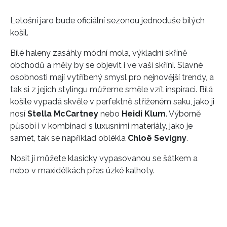
Letošní jaro bude oficiální sezonou jednoduše bílých
košil.
Bílé haleny zasáhly módní mola, výkladní skříně
obchodů a měly by se objevit i ve vaší skříni. Slavné
osobnosti mají vytříbený smysl pro nejnovější trendy, a
tak si z jejich stylingu můžeme směle vzít inspiraci. Bílá
košile vypadá skvěle v perfektně střiženém saku, jako ji
nosí
Stella McCartney
nebo
Heidi Klum
. Výborně
působí i v kombinaci s luxusními materiály, jako je
samet, tak se například oblékla
Chloë Sevigny
.
Nosit ji můžete klasicky vypasovanou se šátkem a
nebo v maxidélkách přes úzké kalhoty.