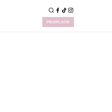
PŘEDPLATNÉ
VÍCE
Y
CELEBRITY
Novinky
Styl slavných
Rozhovory
ie