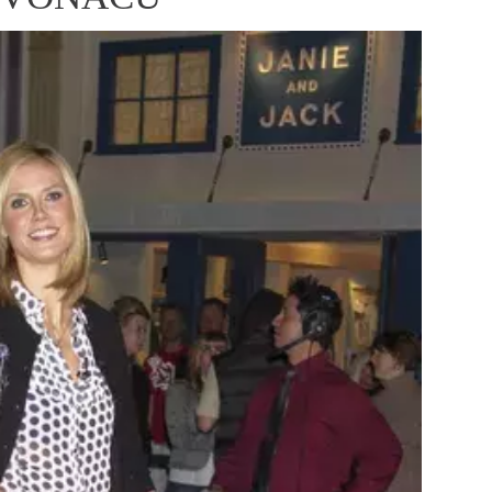
ÁSKA A SEX
ELLEPHORIA
ELLE STOR
ingles
y a on
ex
vatba
OME
NEWSLETTER