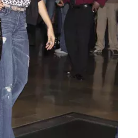
Přihlášením k newsletteru souhlasíte s
Obcho
společnosti BurdaMedia Extra s.r.o.
a potv
Zásadami ochrany soukromí
- BurdaMedia E
pracovat zejména k organizaci a vyhodnocení 
Chcete navíc dostávat i další zajímavé a exkluz
Pokud souhlasíte se zpracováním údajů k tom
soukromí BurdaMedia Extra s.r.o.
, zaškrtnět