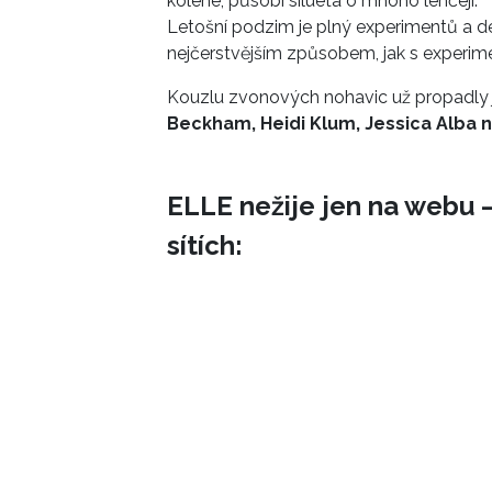
kolene, působí silueta o mnoho lehčeji.
Letošní podzim je plný experimentů a 
nejčerstvějším způsobem, jak s experime
Kouzlu zvonových nohavic už propadly j
Beckham, Heidi Klum, Jessica Alba 
ELLE nežije jen na webu –
sítích: