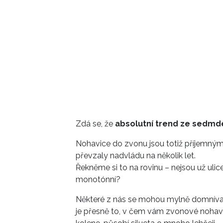
Zdá se, že
absolutní trend ze sedmde
Nohavice do zvonu jsou totiž příjemným
převzaly nadvládu na několik let.
Řekněme si to na rovinu – nejsou už uli
monotónní?
Některé z nás se mohou mylně domnívat, 
je přesně to, v čem vám zvonové nohavi