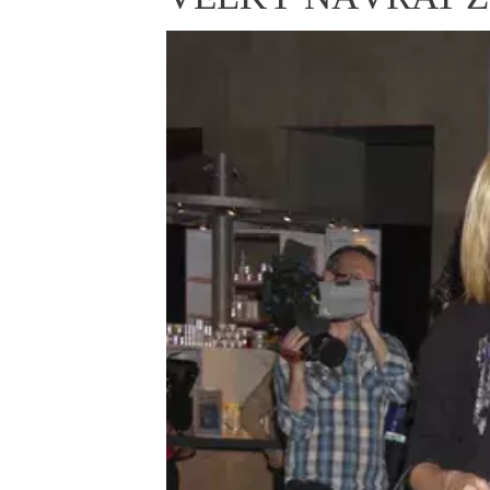
ELLE BEAUTY LOUNGE
L
S
V
S
S
ELLE DECORATION
H
INFORMACE
REDAKCE