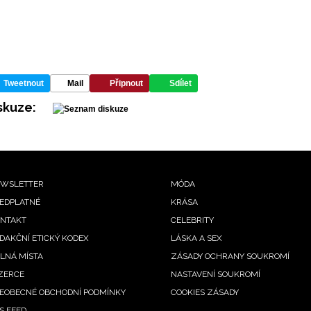
Tweetnout
Mail
Připnout
Sdílet
skuze:
ooter
WSLETTER
MÓDA
EDPLATNÉ
KRÁSA
enu
NTAKT
CELEBRITY
DAKČNÍ ETICKÝ KODEX
LÁSKA A SEX
LNÁ MÍSTA
ZÁSADY OCHRANY SOUKROMÍ
ZERCE
NASTAVENÍ SOUKROMÍ
EOBECNÉ OBCHODNÍ PODMÍNKY
COOKIES ZÁSADY
S FEED