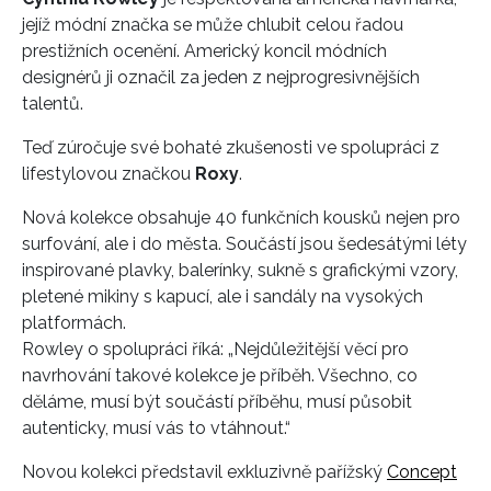
jejíž módní značka se může chlubit celou řadou
prestižních ocenění. Americký koncil módních
designérů ji označil za jeden z nejprogresivnějších
talentů.
Teď zúročuje své bohaté zkušenosti ve spolupráci z
lifestylovou značkou
Roxy
.
Nová kolekce obsahuje 40 funkčních kousků nejen pro
surfování, ale i do města. Součástí jsou šedesátými léty
inspirované plavky, balerínky, sukně s grafickými vzory,
pletené mikiny s kapucí, ale i sandály na vysokých
platformách.
Rowley o spolupráci říká: „Nejdůležitější věcí pro
navrhování takové kolekce je příběh. Všechno, co
děláme, musí být součástí příběhu, musí působit
autenticky, musí vás to vtáhnout.“
Novou kolekci představil exkluzivně pařížský
Concept