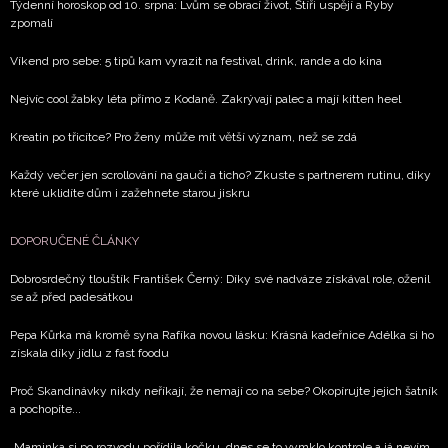
Týdenní horoskop od 10. srpna: Lvům se obrací život, Štíři uspějí a Ryby
informace od našich partnerů? Pokud souhlasíte se
zpomalí
zpracováním údajů k tomuto účelu podle
Zásad ochrany
soukromí BurdaMedia Extra s.r.o.
, zaškrtněte toto pole.
Víkend pro sebe: 5 tipů kam vyrazit na festival, drink, rande a do kina
Nejvíc cool žabky léta přímo z Kodaně. Zakrývají palec a mají kitten heel
Kreatin po třicítce? Pro ženy může mít větší význam, než se zdá
Každý večer jen scrollování na gauči a ticho? Zkuste s partnerem rutinu, díky
které uklidíte dům i zažehnete starou jiskru
DOPORUČENÉ ČLÁNKY
Dobrosrdečný tlouštík František Černý: Díky své nadváze získával role, oženil
se až před padesátkou
Pepa Kůrka má kromě syna Rafíka novou lásku: Krásná kadeřnice Adélka si ho
získala díky jídlu z fast foodu
Proč Skandinávky nikdy neříkají, že nemají co na sebe? Okopírujte jejich šatník
a pochopíte...
„Maminka si po rozvodu pořídila kočku, dnes se to vymklo kontrole a já nevím,