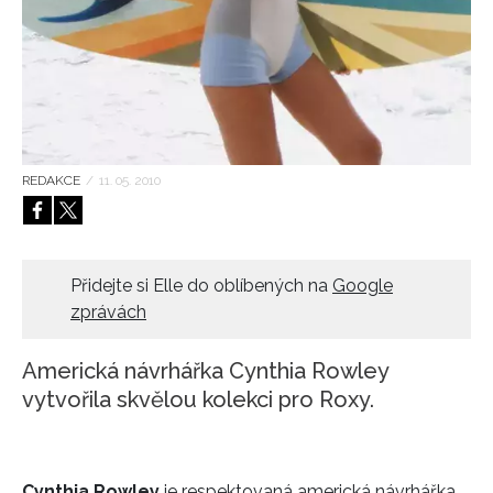
HOME
REDAKCE
/
11. 05. 2010
Přidejte si Elle do oblíbených na
Google
zprávách
Americká návrhářka Cynthia Rowley
vytvořila skvělou kolekci pro Roxy.
Cynthia Rowley
je respektovaná americká návrhářka,