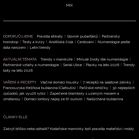
MIX
DOPORUČUJEME
Pravidla etikety
|
Slovník puberťáků
|
Partnerský
horoskop
|
Testy a kvízy
|
Andělská čísla
|
Cestování
|
Numerologie podle
data narození
|
Letní trendy
NEWSLETTER
AKTUÁLNÍ TÉMATA
Trendy v manikúře
|
Minulé životy dle numerologie
|
Partnerské vztahy a numerologie
|
Seriál Ulice
|
Plavky na léto 2026
|
Trendy
ODESLAT
boty na léto 2026
VAŘENÍ A RECEPTY
Vláčné domácí housky
|
7 receptů na salátové zálivky
|
Přihlášením k newsletteru souhlasíte s
Obchodními
Francouzská třešňová bublanina (Clafoutis)
|
Pařížské rohlíčky
|
30 nejlepších
podmínkami společnosti BurdaMedia Extra s.r.o.
a
způsobů, jak využít rybíz
|
Zapečené brambory s uzeným masem a
smetanou
|
Domácí iontový nápoj ze tří surovin
|
Nadýchaná bublanina
potvrzujete, že jste se seznámili se
Zásadami
ochrany soukromí
- BurdaMedia Extra s.r.o. bude s
Vašimi údaji pracovat zejména k organizaci a
ČLÁNKY ELLE
vyhodnocení akce a zasílání novinek.
Zakrýt bříško nebo odhalit? Kodaňské maminky boří pravidla mateřství i módy
Chcete navíc dostávat i další zajímavé a exkluzivní