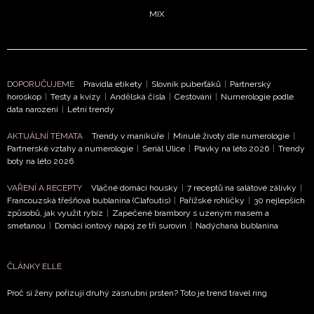
MIX
NEWSLETTER
ODESLAT
DOPORUČUJEME
Pravidla etikety
|
Slovník puberťáků
|
Partnerský
horoskop
|
Testy a kvízy
|
Andělská čísla
|
Cestování
|
Numerologie podle
Přihlášením k newsletteru souhlasíte s
Obchodními
data narození
|
Letní trendy
podmínkami společnosti BurdaMedia Extra s.r.o.
a
AKTUÁLNÍ TÉMATA
Trendy v manikúře
|
Minulé životy dle numerologie
|
potvrzujete, že jste se seznámili se
Zásadami
Partnerské vztahy a numerologie
|
Seriál Ulice
|
Plavky na léto 2026
|
Trendy
ochrany soukromí
- BurdaMedia Extra s.r.o. bude s
boty na léto 2026
Vašimi údaji pracovat zejména k organizaci a
VAŘENÍ A RECEPTY
Vláčné domácí housky
|
7 receptů na salátové zálivky
|
vyhodnocení akce a zasílání novinek.
Francouzská třešňová bublanina (Clafoutis)
|
Pařížské rohlíčky
|
30 nejlepších
způsobů, jak využít rybíz
|
Zapečené brambory s uzeným masem a
Chcete navíc dostávat i další zajímavé a exkluzivní
smetanou
|
Domácí iontový nápoj ze tří surovin
|
Nadýchaná bublanina
informace od našich partnerů? Pokud souhlasíte se
zpracováním údajů k tomuto účelu podle
Zásad ochrany
soukromí BurdaMedia Extra s.r.o.
, zaškrtněte toto pole.
ČLÁNKY ELLE
Proč si ženy pořizují druhý zásnubní prsten? Toto je trend travel ring