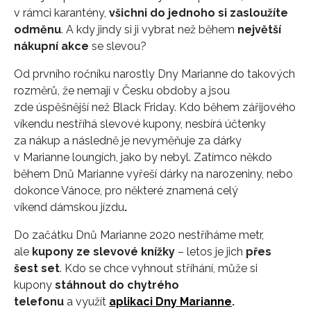
v rámci karantény,
všichni do jednoho si zasloužíte
odměnu
. A kdy jindy si ji vybrat než během
největší
nákupní akce
se slevou?
Od prvního ročníku narostly Dny Marianne do takových
rozměrů, že nemají v Česku obdoby a jsou
zde úspěšnější než Black Friday. Kdo během zářijového
víkendu nestříhá slevové kupony, nesbírá účtenky
za nákup a následně je nevyměňuje za dárky
v Marianne loungích, jako by nebyl. Zatímco někdo
během Dnů Marianne vyřeší dárky na narozeniny, nebo
dokonce Vánoce, pro některé znamená celý
víkend dámskou jízdu
.
Do začátku Dnů Marianne 2020 nestříháme metr,
ale
kupony ze slevové knížky
– letos je jich
přes
šest set
. Kdo se chce vyhnout stříhání, může si
kupony
stáhnout do chytrého
telefonu
a využít
aplikaci Dny Marianne
.