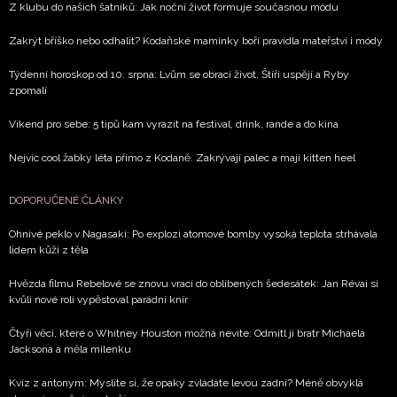
Z klubu do našich šatníků: Jak noční život formuje současnou módu
Zakrýt bříško nebo odhalit? Kodaňské maminky boří pravidla mateřství i módy
Týdenní horoskop od 10. srpna: Lvům se obrací život, Štíři uspějí a Ryby
zpomalí
Víkend pro sebe: 5 tipů kam vyrazit na festival, drink, rande a do kina
Nejvíc cool žabky léta přímo z Kodaně. Zakrývají palec a mají kitten heel
DOPORUČENÉ ČLÁNKY
Ohnivé peklo v Nagasaki: Po explozi atomové bomby vysoká teplota strhávala
lidem kůži z těla
Hvězda filmu Rebelové se znovu vrací do oblíbených šedesátek: Jan Révai si
kvůli nové roli vypěstoval parádní knír
Čtyři věci, které o Whitney Houston možná nevíte: Odmítl ji bratr Michaela
Jacksona a měla milenku
Kvíz z antonym: Myslíte si, že opaky zvládáte levou zadní? Méně obvyklá