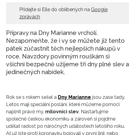
HOME
Přidejte si Elle do oblíbených na
Google
zprávách
Přípravy na Dny Marianne vrcholí.
Nezapomeňte, že i vy se můžete již tento
pátek zúčastnit těch nejlepších nákupů v
roce. Navzdory povinným rouškám si
všichni bezpečně užijeme tři dny plné slev a
jedinečných nabídek.
Rok se s rokem sešel a
Dny Marianne
jsou zase tady.
Letos mají speciální poslání, které můžeme pomoci
naplnit právě my,
milovníci slev
. Nastartujme
společně českou ekonomiku a zároveň si pojďme
udělat radost po náročných událostech letošího roku.
Ať už jste proti koronaviru bojovali v první linii, nebo