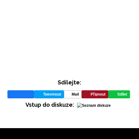
Sdílejte:
Tweetnout
Mail
Připnout
Sdílet
Vstup do diskuze: