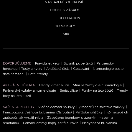
NASTAVENÍ SOUKROMÍ
COOKIES ZÁSADY
ELLE DECORATION
HOROSKOPY
MIX
DOPORUČUJEME
Pravidla etikety
|
Slovník puberťáků
|
Partnerský
horoskop
|
Testy a kvízy
|
Andělská čísla
|
Cestování
|
Numerologie podle
data narození
|
Letní trendy
AKTUÁLNÍ TÉMATA
Trendy v manikúře
|
Minulé životy dle numerologie
|
Partnerské vztahy a numerologie
|
Seriál Ulice
|
Plavky na léto 2026
|
Trendy
boty na léto 2026
VAŘENÍ A RECEPTY
Vláčné domácí housky
|
7 receptů na salátové zálivky
|
Francouzská třešňová bublanina (Clafoutis)
|
Pařížské rohlíčky
|
30 nejlepších
způsobů, jak využít rybíz
|
Zapečené brambory s uzeným masem a
smetanou
|
Domácí iontový nápoj ze tří surovin
|
Nadýchaná bublanina