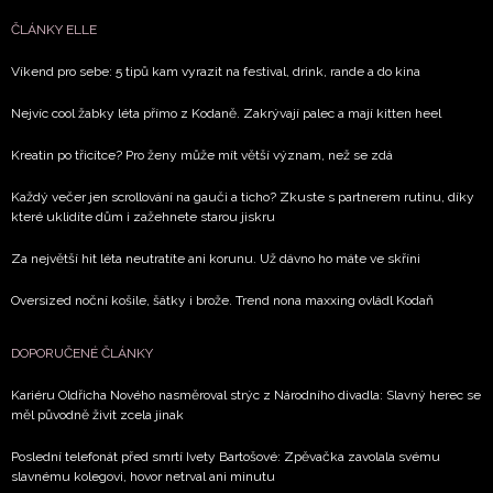
NEWSLETTER
ČLÁNKY ELLE
ODESLAT
Víkend pro sebe: 5 tipů kam vyrazit na festival, drink, rande a do kina
Nejvíc cool žabky léta přímo z Kodaně. Zakrývají palec a mají kitten heel
Přihlášením k newsletteru souhlasíte s
Obchodními
podmínkami společnosti BurdaMedia Extra s.r.o.
a
Kreatin po třicítce? Pro ženy může mít větší význam, než se zdá
potvrzujete, že jste se seznámili se
Zásadami
Každý večer jen scrollování na gauči a ticho? Zkuste s partnerem rutinu, díky
ochrany soukromí
- BurdaMedia Extra s.r.o. bude s
které uklidíte dům i zažehnete starou jiskru
Vašimi údaji pracovat zejména k organizaci a
vyhodnocení akce a zasílání novinek.
Za největší hit léta neutratíte ani korunu. Už dávno ho máte ve skříni
Chcete navíc dostávat i další zajímavé a exkluzivní
Oversized noční košile, šátky i brože. Trend nona maxxing ovládl Kodaň
informace od našich partnerů? Pokud souhlasíte se
zpracováním údajů k tomuto účelu podle
Zásad ochrany
DOPORUČENÉ ČLÁNKY
soukromí BurdaMedia Extra s.r.o.
, zaškrtněte toto pole.
Kariéru Oldřicha Nového nasměroval strýc z Národního divadla: Slavný herec se
měl původně živit zcela jinak
Poslední telefonát před smrtí Ivety Bartošové: Zpěvačka zavolala svému
slavnému kolegovi, hovor netrval ani minutu