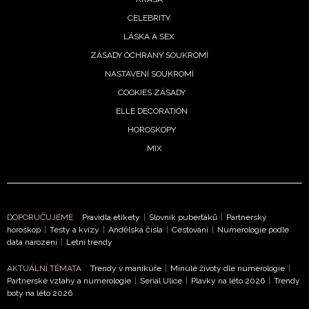
CELEBRITY
LÁSKA A SEX
ZÁSADY OCHRANY SOUKROMÍ
NASTAVENÍ SOUKROMÍ
COOKIES ZÁSADY
ELLE DECORATION
HOROSKOPY
MIX
DOPORUČUJEME
Pravidla etikety
|
Slovník puberťáků
|
Partnerský
horoskop
|
Testy a kvízy
|
Andělská čísla
|
Cestování
|
Numerologie podle
data narození
|
Letní trendy
AKTUÁLNÍ TÉMATA
Trendy v manikúře
|
Minulé životy dle numerologie
|
Partnerské vztahy a numerologie
|
Seriál Ulice
|
Plavky na léto 2026
|
Trendy
NEWSLETTER
boty na léto 2026