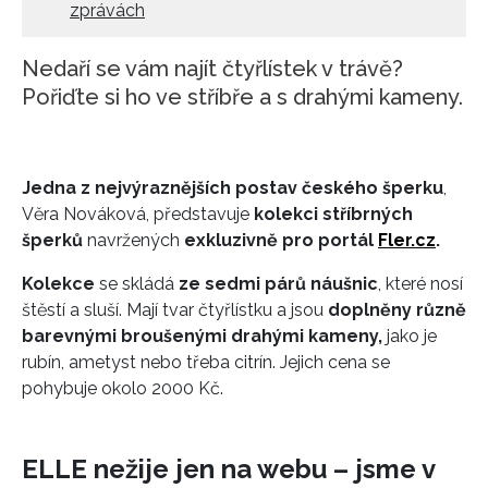
zprávách
Nedaří se vám najít čtyřlístek v trávě?
Pořiďte si ho ve stříbře a s drahými kameny.
Jedna z nejvýraznějších postav českého šperku
,
Věra Nováková, představuje
kolekci stříbrných
šperků
navržených
exkluzivně pro portál
Fler.cz
.
Kolekce
se skládá
ze sedmi párů náušnic
, které nosí
štěstí a sluší. Mají tvar čtyřlístku a jsou
doplněny různě
barevnými broušenými drahými kameny,
jako je
rubín, ametyst nebo třeba citrín. Jejich cena se
pohybuje okolo 2000 Kč.
ELLE nežije jen na webu – jsme v