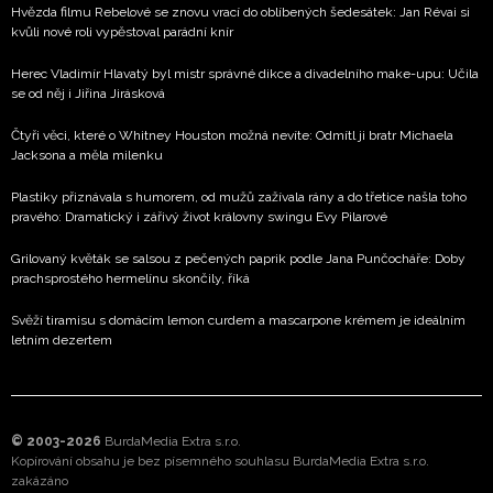
Hvězda filmu Rebelové se znovu vrací do oblíbených šedesátek: Jan Révai si
kvůli nové roli vypěstoval parádní knír
Herec Vladimír Hlavatý byl mistr správné dikce a divadelního make-upu: Učila
se od něj i Jiřina Jirásková
Čtyři věci, které o Whitney Houston možná nevíte: Odmítl ji bratr Michaela
Jacksona a měla milenku
Plastiky přiznávala s humorem, od mužů zažívala rány a do třetice našla toho
pravého: Dramatický i zářivý život královny swingu Evy Pilarové
Grilovaný květák se salsou z pečených paprik podle Jana Punčocháře: Doby
prachsprostého hermelínu skončily, říká
Svěží tiramisu s domácím lemon curdem a mascarpone krémem je ideálním
letním dezertem
© 2003-2026
BurdaMedia Extra s.r.o.
Kopírování obsahu je bez písemného souhlasu BurdaMedia Extra s.r.o.
zakázáno