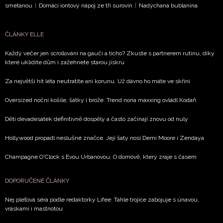
smetanou
|
Domácí iontový nápoj ze tří surovin
|
Nadýchaná bublanina
Přihlášením k newsletteru souhlasíte s
Obchodními
podmínkami společnosti BurdaMedia Extra s.r.o.
a
ČLÁNKY ELLE
potvrzujete, že jste se seznámili se
Zásadami
ochrany soukromí
- BurdaMedia Extra s.r.o. bude s
Každý večer jen scrollování na gauči a ticho? Zkuste s partnerem rutinu, díky
které uklidíte dům i zažehnete starou jiskru
Vašimi údaji pracovat zejména k organizaci a
vyhodnocení akce a zasílání novinek.
Za největší hit léta neutratíte ani korunu. Už dávno ho máte ve skříni
Chcete navíc dostávat i další zajímavé a exkluzivní
Oversized noční košile, šátky i brože. Trend nona maxxing ovládl Kodaň
informace od našich partnerů? Pokud souhlasíte se
zpracováním údajů k tomuto účelu podle
Zásad ochrany
Děti devadesátek definitivně dospěly a často začínají znovu od nuly
soukromí BurdaMedia Extra s.r.o.
, zaškrtněte toto pole.
Hollywood propadl neslušné značce. Její šaty nosí Demi Moore i Zendaya
Champagne O'Clock s Evou Urbanovou: O domově, který zraje s časem
DOPORUČENÉ ČLÁNKY
Nej pleťová séra podle redaktorky Lifee: Tahle trojice zabojuje s únavou,
vráskami i mastnotou