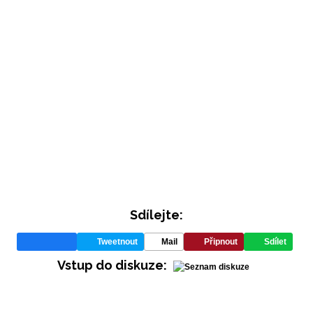
Sdílejte:
Tweetnout
Mail
Připnout
Sdílet
Vstup do diskuze: