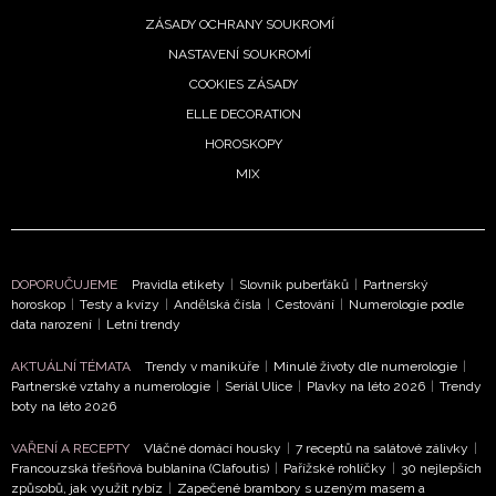
ZÁSADY OCHRANY SOUKROMÍ
NASTAVENÍ SOUKROMÍ
COOKIES ZÁSADY
ELLE DECORATION
HOROSKOPY
MIX
DOPORUČUJEME
Pravidla etikety
|
Slovník puberťáků
|
Partnerský
horoskop
|
Testy a kvízy
|
Andělská čísla
|
Cestování
|
Numerologie podle
data narození
|
Letní trendy
AKTUÁLNÍ TÉMATA
Trendy v manikúře
|
Minulé životy dle numerologie
|
Partnerské vztahy a numerologie
|
Seriál Ulice
|
Plavky na léto 2026
|
Trendy
boty na léto 2026
NEWSLETTER
VAŘENÍ A RECEPTY
Vláčné domácí housky
|
7 receptů na salátové zálivky
|
Francouzská třešňová bublanina (Clafoutis)
|
Pařížské rohlíčky
|
30 nejlepších
ODESLAT
způsobů, jak využít rybíz
|
Zapečené brambory s uzeným masem a