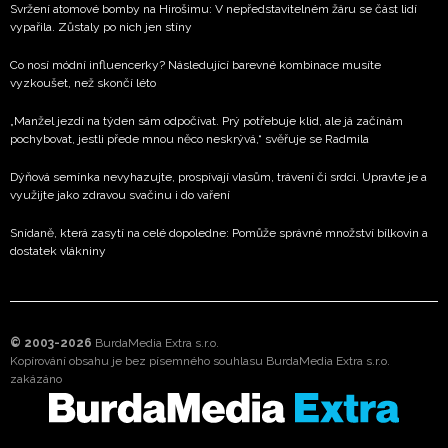
Svržení atomové bomby na Hirošimu: V nepředstavitelném žáru se část lidí
vypařila. Zůstaly po nich jen stíny
Co nosí módní influencerky? Následující barevné kombinace musíte
vyzkoušet, než skončí léto
„Manžel jezdí na týden sám odpočívat. Prý potřebuje klid, ale já začínám
pochybovat, jestli přede mnou něco neskrývá,“ svěřuje se Radmila
Dýňová semínka nevyhazujte, prospívají vlasům, trávení či srdci. Upravte je a
využijte jako zdravou svačinu i do vaření
Snídaně, která zasytí na celé dopoledne: Pomůže správné množství bílkovin a
dostatek vlákniny
© 2003-2026
BurdaMedia Extra s.r.o.
Kopírování obsahu je bez písemného souhlasu BurdaMedia Extra s.r.o.
zakázáno