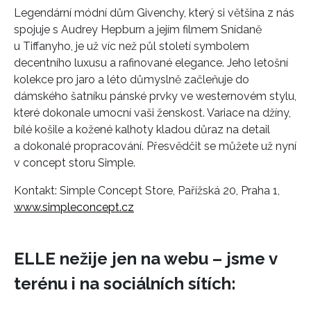
Legendární módní dům Givenchy, který si většina z nás
spojuje s Audrey Hepburn a jejím filmem Snídaně
u Tiffanyho, je už víc než půl století symbolem
decentního luxusu a rafinované elegance. Jeho letošní
kolekce pro jaro a léto důmyslně začleňuje do
dámského šatníku pánské prvky ve westernovém stylu,
které dokonale umocní vaši ženskost. Variace na džíny,
bílé košile a kožené kalhoty kladou důraz na detail
a dokonalé propracování. Přesvědčit se můžete už nyní
v concept storu Simple.
Kontakt: Simple Concept Store, Pařížská 20, Praha 1,
www.simpleconcept.cz
ELLE nežije jen na webu – jsme v
terénu i na sociálních sítích: