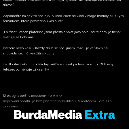
důvodů
Zapomeňte na chytré hodinky: V roce 2026 se vrací vintage modely s úzkým
řemínkem, které pozvednou váš outfit
„Po třiceti letech přátelství jsem přestala volat jako první, od té doby je ticho,“
svěřuje se Bohdana
Pistácie nebo kešu? Každý druh se hodí jinam, rozdíl je ve vláknině,
antioxidantech či využití v kuchyni
Za dlouhé čekání u pokladny můžete získat padesátikorunu. Oblíbený
řetězec odměňuje zákazníky
© 2003-2026
BurdaMedia Extra s.r.o.
Kopírování obsahu je bez písemného souhlasu BurdaMedia Extra s.r.o.
zakázáno