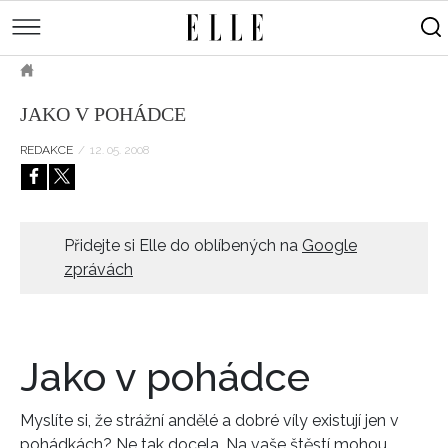
měsíce
Street
Kulturní
style
Péče
tipy
Sluneční
Přejít
o
Módní
Dekor
ELLE.CZ
tělo
Partnerský
k
MÓDA
přehlídky
a
Cestování
JAKO V POHÁDCE
hlavnímu
Čínský
KRÁSA
pleť
obsahu
Technologie
Keltský
REDAKCE
/
12. 05. 2008
Novinky
LIFESTYLE
Empowerment
Indiánský
Styl
HOROSKOPY
Numerologie
Singles
slavných
Vy a
CELEBRITY
Rozhovory
Přidejte si Elle do oblíbených na
Google
on
zprávách
ELLE BEAUTY LOUNGE
Sex
LÁSKA A SEX
Svatba
ELLEPHORIA
Jako v pohádce
ELLE STORIES
ELLE WOMEN AWARDS
Myslíte si, že strážní andělé a dobré víly existují jen v
pohádkách? Ne tak docela. Na vaše štěstí mohou
ELLE DECORATION