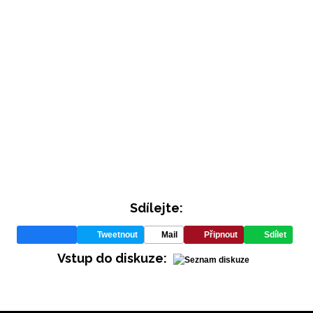
Sdílejte:
Tweetnout
Mail
Připnout
Sdílet
Vstup do diskuze: