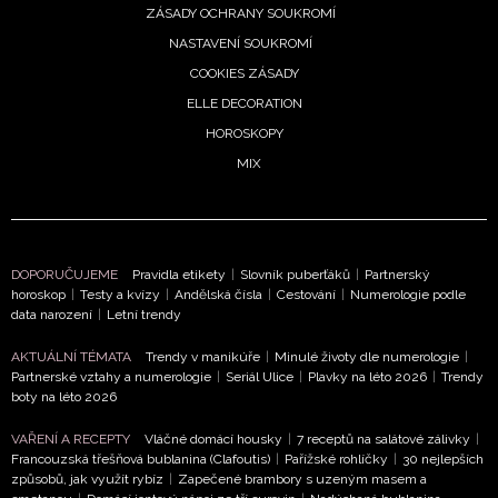
ZÁSADY OCHRANY SOUKROMÍ
NASTAVENÍ SOUKROMÍ
COOKIES ZÁSADY
ELLE DECORATION
HOROSKOPY
MIX
DOPORUČUJEME
Pravidla etikety
|
Slovník puberťáků
|
Partnerský
horoskop
|
Testy a kvízy
|
Andělská čísla
|
Cestování
|
Numerologie podle
data narození
|
Letní trendy
AKTUÁLNÍ TÉMATA
Trendy v manikúře
|
Minulé životy dle numerologie
|
Partnerské vztahy a numerologie
|
Seriál Ulice
|
Plavky na léto 2026
|
Trendy
boty na léto 2026
VAŘENÍ A RECEPTY
Vláčné domácí housky
|
7 receptů na salátové zálivky
|
Francouzská třešňová bublanina (Clafoutis)
|
Pařížské rohlíčky
|
30 nejlepších
způsobů, jak využít rybíz
|
Zapečené brambory s uzeným masem a