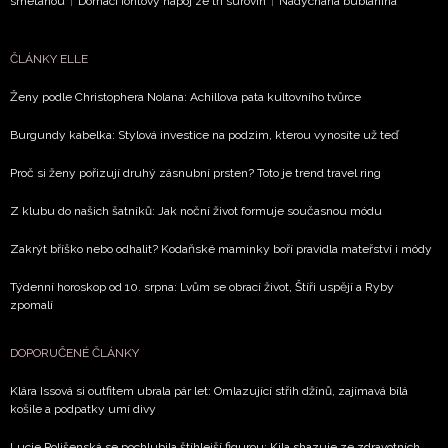
smetanou
|
Domácí iontový nápoj ze tří surovin
|
Nadýchaná bublanina
NEWSLETTER
ČLÁNKY ELLE
ODESLAT
Ženy podle Christophera Nolana: Achillova pata kultovního tvůrce
Přihlášením k newsletteru souhlasíte s
Obchodními
Burgundy kabelka: Stylová investice na podzim, kterou vynosíte už teď
podmínkami společnosti BurdaMedia Extra s.r.o.
a
Proč si ženy pořizují druhý zásnubní prsten? Toto je trend travel ring
potvrzujete, že jste se seznámili se
Zásadami
ochrany soukromí
- BurdaMedia Extra s.r.o. bude s
Z klubu do našich šatníků: Jak noční život formuje současnou módu
Vašimi údaji pracovat zejména k organizaci a
Zakrýt bříško nebo odhalit? Kodaňské maminky boří pravidla mateřství i módy
vyhodnocení akce a zasílání novinek.
Týdenní horoskop od 10. srpna: Lvům se obrací život, Štíři uspějí a Ryby
Chcete navíc dostávat i další zajímavé a exkluzivní
zpomalí
informace od našich partnerů? Pokud souhlasíte se
zpracováním údajů k tomuto účelu podle
Zásad ochrany
DOPORUČENÉ ČLÁNKY
soukromí BurdaMedia Extra s.r.o.
, zaškrtněte toto pole.
Klára Issová si outfitem ubrala pár let: Omlazující střih džínů, zajímavá bílá
košile a podpatky umí divy
Lucie Polišenská se pochlubila štíhlejší figurou: Kila shazuje ze zdravotních