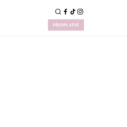
PŘEDPLATNÉ
VÍCE
Y
CELEBRITY
Novinky
Styl slavných
Rozhovory
ie