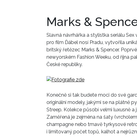
Marks & Spence
Slavná návrhářka a stylistka seriálu Sex 
pro film Ďábel nosí Pradu, vytvořila unik
britský řetězec Marks & Spencer. Poprvé j
newyorském Fashion Weeku, od října pa
České republiky.
Konečně si tak budete moci do své garder
originální modely, jakými se na plátně py
Streep. Kolekce působí velmi luxusně a
Zaměřená je zejména na šaty (vrcholem 
champagne nebo tmavě tyrkysové retro š
i limitovaný počet topů, kalhot a nejrůz