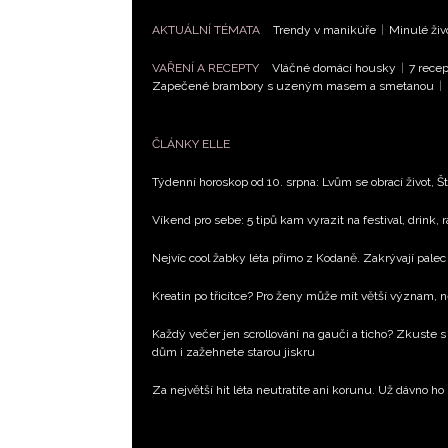
AKTUÁLNÍ TÉMATA
Trendy v manikúře
|
Minulé živ
VAŘENÍ A RECEPTY
Vláčné domácí housky
|
7 recep
Zapečené brambory s uzeným masem a smetanou
|
ČLÁNKY ELLE
Týdenní horoskop od 10. srpna: Lvům se obrací život, Št
Víkend pro sebe: 5 tipů kam vyrazit na festival, drink, 
Nejvíc cool žabky léta přímo z Kodaně. Zakrývají palec 
Kreatin po třicítce? Pro ženy může mít větší význam, 
Každý večer jen scrollování na gauči a ticho? Zkuste s
dům i zažehnete starou jiskru
Za největší hit léta neutratíte ani korunu. Už dávno ho