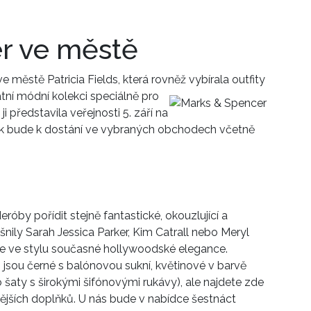
Přihlášením k newsletteru souhlasíte s
Obcho
společnosti BurdaMedia Extra s.r.o.
a potv
r ve městě
Zásadami ochrany soukromí
- BurdaMedia E
pracovat zejména k organizaci a vyhodnocení 
ve městě Patricia Fields, která rovněž
vybírala outfity
Chcete navíc dostávat i další zajímavé a exkluz
átní módní kolekci speciálně pro
Pokud souhlasíte se zpracováním údajů k tom
i představila veřejnosti 5. září na
soukromí BurdaMedia Extra s.r.o.
, zaškrtnět
k bude k dostání ve vybraných obchodech včetně
óby pořídit stejně fantastické, okouzlující a
šnily Sarah Jessica Parker, Kim Catrall nebo Meryl
 je ve stylu současné hollywoodské elegance.
jsou černé s balónovou sukní, květinové v barvě
aty s širokými šifónovými rukávy), ale najdete zde
nějších doplňků. U nás bude v nabídce šestnáct