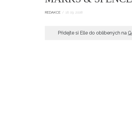
ELLE BEAUTY LOUNGE
L
REDAKCE
/
18. 09. 2008
S
V
Přidejte si Elle do oblíbených na
G
S
S
ELLE DECORATION
H
INFORMACE
REDAKCE