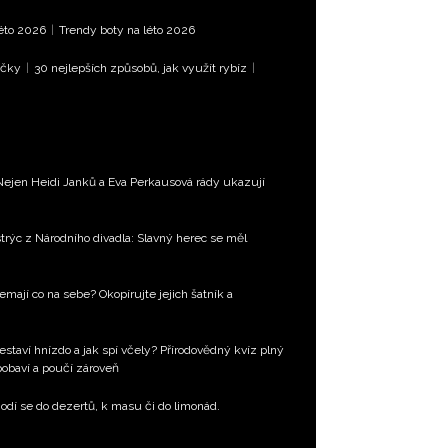
léto 2026
|
Trendy boty na léto 2026
íčky
|
30 nejlepších způsobů, jak využít rybíz
|
Nejen Heidi Janků a Eva Perkausová rády ukazují
trýc z Národního divadla: Slavný herec se měl
emají co na sebe? Okopírujte jejich šatník a
estaví hnízdo a jak spí včely? Přírodovědný kvíz plný
 pobaví a poučí zároveň
Hodí se do dezertů, k masu či do limonád.