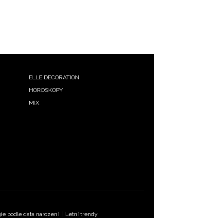
ELLE DECORATION
HOROSKOPY
MIX
e podle data narození
|
Letní trendy