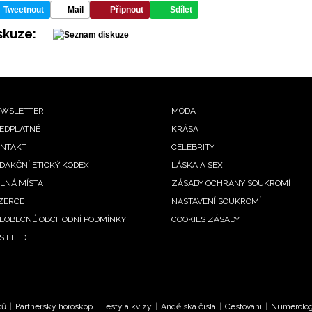
Tweetnout
Mail
Připnout
Sdílet
skuze:
ooter
WSLETTER
MÓDA
EDPLATNÉ
KRÁSA
enu
NTAKT
CELEBRITY
DAKČNÍ ETICKÝ KODEX
LÁSKA A SEX
LNÁ MÍSTA
ZÁSADY OCHRANY SOUKROMÍ
ZERCE
NASTAVENÍ SOUKROMÍ
EOBECNÉ OBCHODNÍ PODMÍNKY
COOKIES ZÁSADY
S FEED
ků
|
Partnerský horoskop
|
Testy a kvízy
|
Andělská čísla
|
Cestování
|
Numerologi