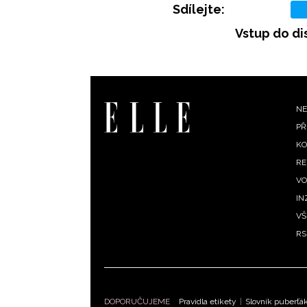
Sdílejte:
Vstup do di
F
NE
PŘ
m
KO
RE
VO
IN
VŠ
RS
DOPORUČUJEME
Pravidla etikety
|
Slovník puberťá