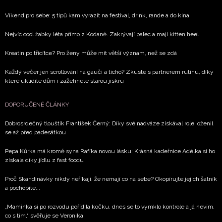
Přihlášením k newsletteru souhlasíte s
Obchodními
Víkend pro sebe: 5 tipů kam vyrazit na festival, drink, rande a do kina
podmínkami společnosti BurdaMedia Extra s.r.o.
a
Nejvíc cool žabky léta přímo z Kodaně. Zakrývají palec a mají kitten heel
potvrzujete, že jste se seznámili se
Zásadami
ochrany soukromí
- BurdaMedia Extra s.r.o. bude s
Kreatin po třicítce? Pro ženy může mít větší význam, než se zdá
Vašimi údaji pracovat zejména k organizaci a
Každý večer jen scrollování na gauči a ticho? Zkuste s partnerem rutinu, díky
vyhodnocení akce a zasílání novinek.
které uklidíte dům i zažehnete starou jiskru
Chcete navíc dostávat i další zajímavé a exkluzivní
informace od našich partnerů? Pokud souhlasíte se
DOPORUČENÉ ČLÁNKY
zpracováním údajů k tomuto účelu podle
Zásad ochrany
Dobrosrdečný tlouštík František Černý: Díky své nadváze získával role, oženil
soukromí BurdaMedia Extra s.r.o.
, zaškrtněte toto pole.
se až před padesátkou
Pepa Kůrka má kromě syna Rafíka novou lásku: Krásná kadeřnice Adélka si ho
získala díky jídlu z fast foodu
Proč Skandinávky nikdy neříkají, že nemají co na sebe? Okopírujte jejich šatník
a pochopíte...
„Maminka si po rozvodu pořídila kočku, dnes se to vymklo kontrole a já nevím,
co s tím,“ svěřuje se Veronika