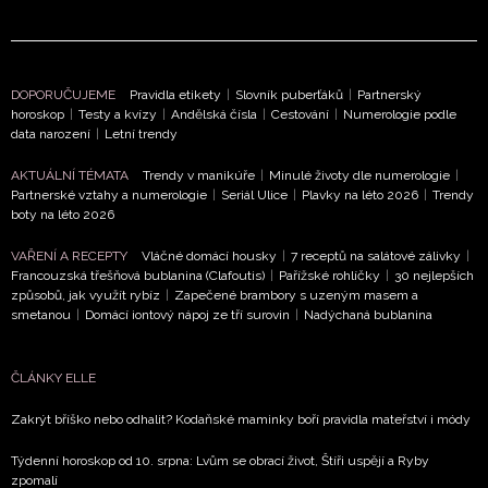
DOPORUČUJEME
Pravidla etikety
|
Slovník puberťáků
|
Partnerský
horoskop
|
Testy a kvízy
|
Andělská čísla
|
Cestování
|
Numerologie podle
data narození
|
Letní trendy
AKTUÁLNÍ TÉMATA
Trendy v manikúře
|
Minulé životy dle numerologie
|
Partnerské vztahy a numerologie
|
Seriál Ulice
|
Plavky na léto 2026
|
Trendy
boty na léto 2026
VAŘENÍ A RECEPTY
Vláčné domácí housky
|
7 receptů na salátové zálivky
|
Francouzská třešňová bublanina (Clafoutis)
|
Pařížské rohlíčky
|
30 nejlepších
způsobů, jak využít rybíz
|
Zapečené brambory s uzeným masem a
smetanou
|
Domácí iontový nápoj ze tří surovin
|
Nadýchaná bublanina
ČLÁNKY ELLE
NEWSLETTER
Zakrýt bříško nebo odhalit? Kodaňské maminky boří pravidla mateřství i módy
Týdenní horoskop od 10. srpna: Lvům se obrací život, Štíři uspějí a Ryby
ODESLAT
zpomalí