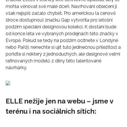
mohla věnovat své malé dceři. Navrhování oblečení jí
HOME
však nejspíš začalo chybět. Pro americkou (a cenově
široce dostupnou) značku Gap vytvořila pro letošní
podzim speciální designovou kolekci. K dostání bude
od konce léta ve vybraných prodejnách této značky v
Evropě. Pokud se tedy na podzim ocitnete v Londýně
nebo Paříži, nenechte si ujít tuto jedinečnou příležitost a
pořiďte si některý z jednoduchých, ale designově velmi
rafinovaných modelů z dílny této talentované
návrhářky.
ELLE nežije jen na webu – jsme v
terénu i na sociálních sítích: