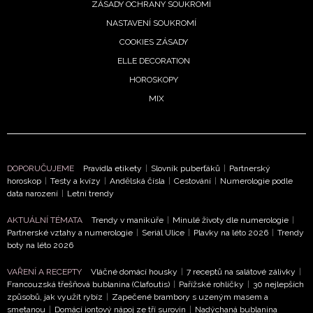
ZÁSADY OCHRANY SOUKROMÍ
NASTAVENÍ SOUKROMÍ
COOKIES ZÁSADY
ELLE DECORATION
HOROSKOPY
MIX
DOPORUČUJEME
Pravidla etikety
|
Slovník puberťáků
|
Partnerský
horoskop
|
Testy a kvízy
|
Andělská čísla
|
Cestování
|
Numerologie podle
data narození
|
Letní trendy
AKTUÁLNÍ TÉMATA
Trendy v manikúře
|
Minulé životy dle numerologie
|
Partnerské vztahy a numerologie
|
Seriál Ulice
|
Plavky na léto 2026
|
Trendy
boty na léto 2026
VAŘENÍ A RECEPTY
Vláčné domácí housky
|
7 receptů na salátové zálivky
|
Francouzská třešňová bublanina (Clafoutis)
|
Pařížské rohlíčky
|
30 nejlepších
způsobů, jak využít rybíz
|
Zapečené brambory s uzeným masem a
smetanou
|
Domácí iontový nápoj ze tří surovin
|
Nadýchaná bublanina