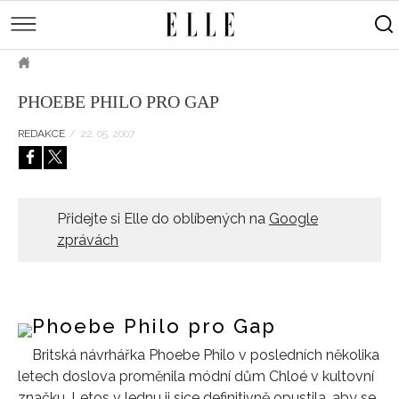
měsíce
Street
Kulturní
style
Péče
tipy
Sluneční
Přejít
o
Módní
Dekor
ELLE.CZ
tělo
Partnerský
k
MÓDA
přehlídky
a
Cestování
PHOEBE PHILO PRO GAP
hlavnímu
Čínský
KRÁSA
pleť
obsahu
Technologie
Keltský
REDAKCE
/
22. 05. 2007
Novinky
LIFESTYLE
Empowerment
Indiánský
Styl
HOROSKOPY
Numerologie
Singles
slavných
Vy a
CELEBRITY
Rozhovory
Přidejte si Elle do oblíbených na
Google
on
zprávách
ELLE BEAUTY LOUNGE
Sex
LÁSKA A SEX
Svatba
ELLEPHORIA
Phoebe Philo pro Gap
ELLE STORIES
Britská návrhářka Phoebe Philo v posledních několika
ELLE WOMEN AWARDS
letech doslova proměnila módní dům Chloé v kultovní
ELLE DECORATION
značku. Letos v lednu ji sice definitivně opustila, aby se