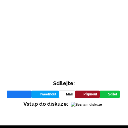
Sdílejte:
Tweetnout
Mail
Připnout
Sdílet
Vstup do diskuze: