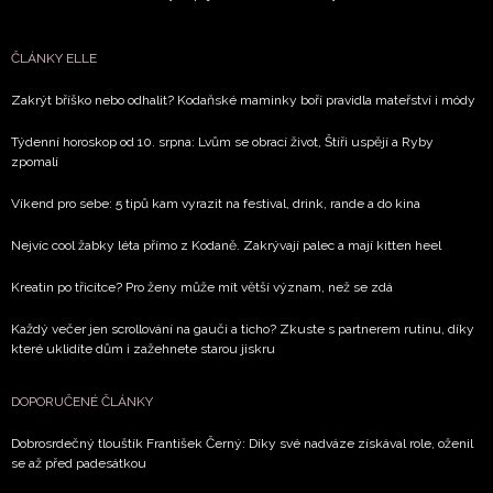
NEWSLETTER
ČLÁNKY ELLE
Zakrýt bříško nebo odhalit? Kodaňské maminky boří pravidla mateřství i módy
ODESLAT
Týdenní horoskop od 10. srpna: Lvům se obrací život, Štíři uspějí a Ryby
Přihlášením k newsletteru souhlasíte s
Obchodními
zpomalí
podmínkami společnosti BurdaMedia Extra s.r.o.
a
Víkend pro sebe: 5 tipů kam vyrazit na festival, drink, rande a do kina
potvrzujete, že jste se seznámili se
Zásadami
ochrany soukromí
- BurdaMedia Extra s.r.o. bude s
Nejvíc cool žabky léta přímo z Kodaně. Zakrývají palec a mají kitten heel
Vašimi údaji pracovat zejména k organizaci a
Kreatin po třicítce? Pro ženy může mít větší význam, než se zdá
vyhodnocení akce a zasílání novinek.
Každý večer jen scrollování na gauči a ticho? Zkuste s partnerem rutinu, díky
Chcete navíc dostávat i další zajímavé a exkluzivní
které uklidíte dům i zažehnete starou jiskru
informace od našich partnerů? Pokud souhlasíte se
zpracováním údajů k tomuto účelu podle
Zásad ochrany
DOPORUČENÉ ČLÁNKY
soukromí BurdaMedia Extra s.r.o.
, zaškrtněte toto pole.
Dobrosrdečný tlouštík František Černý: Díky své nadváze získával role, oženil
se až před padesátkou