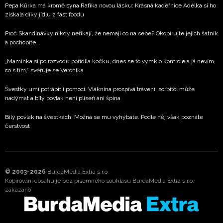
Pepa Kůrka má kromě syna Rafíka novou lásku: Krásná kadeřnice Adélka si ho
získala díky jídlu z fast foodu
Proč Skandinávky nikdy neříkají, že nemají co na sebe? Okopírujte jejich šatník
a pochopíte...
„Maminka si po rozvodu pořídila kočku, dnes se to vymklo kontrole a já nevím,
co s tím,“ svěřuje se Veronika
Švestky umí potrápit i pomoci. Vláknina prospívá trávení, sorbitol může
nadýmat a bílý povlak není plíseň ani špína
Bílý povlak na švestkách: Možná se mu vyhýbáte. Podle něj však poznáte
čerstvost
© 2003-2026
BurdaMedia Extra s.r.o.
Kopírování obsahu je bez písemného souhlasu BurdaMedia Extra s.r.o.
zakázáno