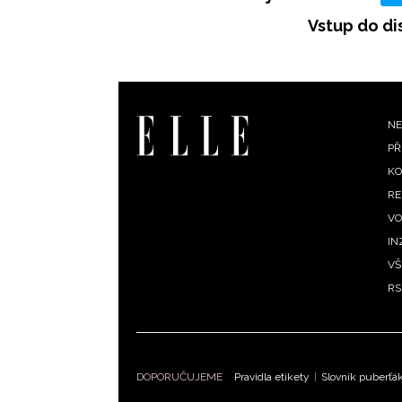
Vstup do di
F
NE
PŘ
m
KO
RE
VO
IN
VŠ
RS
DOPORUČUJEME
Pravidla etikety
|
Slovník puberťá