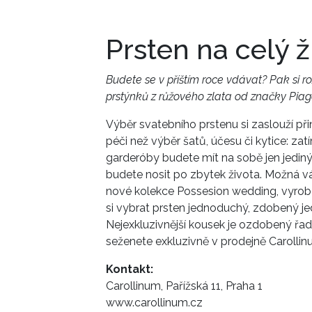
Prsten na celý ž
Budete se v příštím roce vdávat? Pak si 
prstýnků z růžového zlata od značky Piag
Výběr svatebního prstenu si zaslouží při
péči než výběr šatů, účesu či kytice: za
garderóby budete mít na sobě jen jedi
budete nosit po zbytek života. Možná v
nové kolekce Possesion wedding, vyrob
si vybrat prsten jednoduchý, zdobený 
Nejexkluzivnější kousek je ozdobený ř
seženete exkluzivně v prodejně Carollinu
Kontakt:
Carollinum, Pařížská 11, Praha 1
www.carollinum.cz