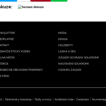
skuze:
ooter
WSLETTER
MÓDA
EDPLATNÉ
KRÁSA
enu
NTAKT
CELEBRITY
DAKČNÍ ETICKÝ KODEX
LÁSKA A SEX
LNÁ MÍSTA
ZÁSADY OCHRANY SOUKROMÍ
ZERCE
NASTAVENÍ SOUKROMÍ
EOBECNÉ OBCHODNÍ PODMÍNKY
COOKIES ZÁSADY
S FEED
ků
|
Partnerský horoskop
|
Testy a kvízy
|
Andělská čísla
|
Cestování
|
Numerologi