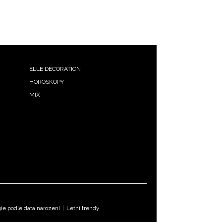
ELLE DECORATION
HOROSKOPY
MIX
e podle data narození
|
Letní trendy