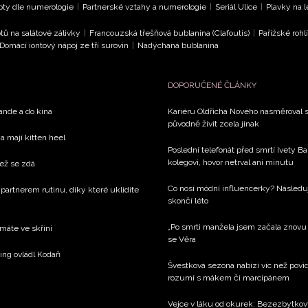
oty dle numerologie
|
Partnerské vztahy a numerologie
|
Seriál Ulice
|
Plavky na 
tů na salátové zálivky
|
Francouzská třešňová bublanina (Clafoutis)
|
Pařížské rohl
Domácí iontový nápoj ze tří surovin
|
Nadýchaná bublanina
DOPORUČENÉ ČLÁNKY
rande a do kina
Kariéru Oldřicha Nového nasměroval s
původně živit zcela jinak
a mají kitten heel
Poslední telefonát před smrtí Ivety 
kolegovi, hovor netrval ani minutu
než se zdá
Co nosí módní influencerky? Následu
 partnerem rutinu, díky které uklidíte
skončí léto
„Po smrti manžela jsem začala znovu ží
 máte ve skříni
se Věra
xing ovládl Kodaň
Švestková sezona nabízí víc než povid
rozumí s mákem či marcipánem
Vejce v láku od okurek: Bezezbytkový