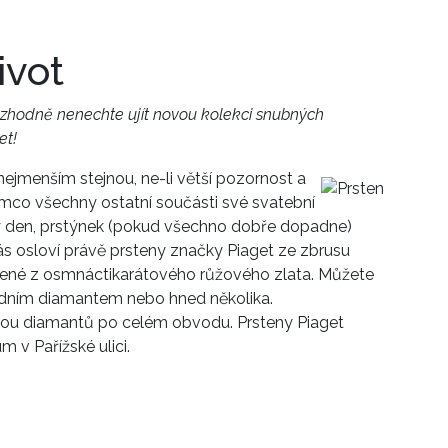
Přihlášením k newsletteru souhlasíte s
Obcho
společnosti BurdaMedia Extra s.r.o.
a potv
ivot
Zásadami ochrany soukromí
- BurdaMedia E
pracovat zejména k organizaci a vyhodnocení 
rozhodně nenechte ujít novou kolekci snubných
Chcete navíc dostávat i další zajímavé a exkluz
et!
Pokud souhlasíte se zpracováním údajů k tom
soukromí BurdaMedia Extra s.r.o.
, zaškrtnět
nejmenším stejnou, ne-li větší pozornost a
tímco všechny ostatní součásti své svatební
ný den, prstýnek (pokud všechno dobře dopadne)
ás osloví právě prsteny značky Piaget ze zbrusu
ené z osmnáctikará­tového růžového zlata. Můžete
jedním diamantem nebo hned několika.
adou diamantů po celém obvodu. Prsteny Piaget
m v Pařížské ulici.