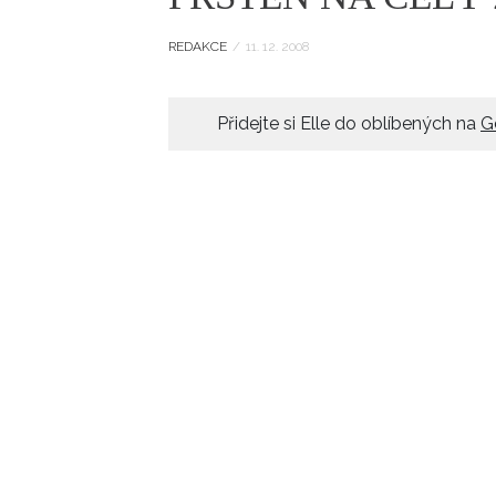
ELLE BEAUTY LOUNGE
L
REDAKCE
/
11. 12. 2008
S
V
Přidejte si Elle do oblíbených na
G
S
S
ELLE DECORATION
H
INFORMACE
REDAKCE