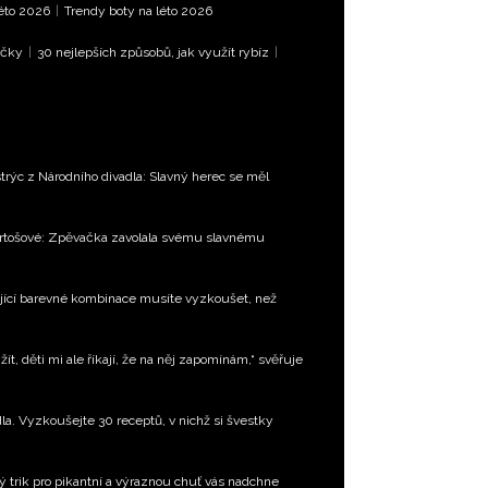
léto 2026
|
Trendy boty na léto 2026
íčky
|
30 nejlepších způsobů, jak využít rybíz
|
trýc z Národního divadla: Slavný herec se měl
Bartošové: Zpěvačka zavolala svému slavnému
jící barevné kombinace musíte vyzkoušet, než
t, děti mi ale říkají, že na něj zapomínám,“ svěřuje
la. Vyzkoušejte 30 receptů, v nichž si švestky
 trik pro pikantní a výraznou chuť vás nadchne