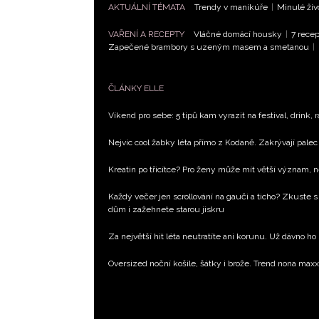
AKTUÁLNÍ TÉMATA
Trendy v manikúře
|
Minulé živ
VAŘENÍ A RECEPTY
Vláčné domácí housky
|
7 recep
Zapečené brambory s uzeným masem a smetanou
|
ČLÁNKY ELLE
Víkend pro sebe: 5 tipů kam vyrazit na festival, drink, 
Nejvíc cool žabky léta přímo z Kodaně. Zakrývají palec 
Kreatin po třicítce? Pro ženy může mít větší význam, 
Každý večer jen scrollování na gauči a ticho? Zkuste s
dům i zažehnete starou jiskru
Za největší hit léta neutratíte ani korunu. Už dávno ho
Oversized noční košile, šátky i brože. Trend nona max