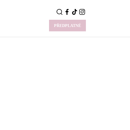
PŘEDPLATNÉ
VÍCE
Y
CELEBRITY
Novinky
Styl slavných
Rozhovory
ie