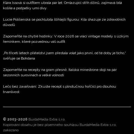
Klára Issová si outfitem ubrala pár let: Omlazující střih džínů, zajímavá bílá
košile a podpatky umí divy
Lucie Polišenská se pochlubila štíhlejší figurou: Kila shazuje ze zdravotních
důvodů
Zapomeňte na chytré hodinky: V roce 2026 se vrací vintage modely s úzkým
řemínkem, které pozvednou váš outfit
„Po třiceti letech přátelství jsem přestala volat jako první, od té doby je ticho,“
svěřuje se Bohdana
Zapomeňte na recepty na gram přesně. Italská minestrone stojí na pár
sezonních surovinách a velké volnosti
Lečo bez zavařování: Zkuste recept s plnotučnou hořčicí pro dlouhou
trvanlivost
© 2003-2026
BurdaMedia Extra s.r.o.
Kopírování obsahu je bez písemného souhlasu BurdaMedia Extra s.r.o.
zakázáno