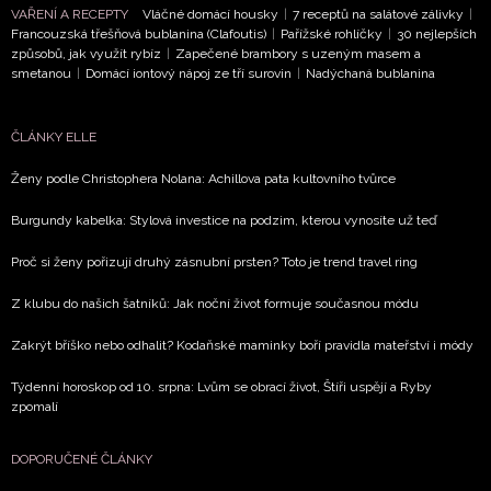
VAŘENÍ A RECEPTY
Vláčné domácí housky
|
7 receptů na salátové zálivky
|
Francouzská třešňová bublanina (Clafoutis)
|
Pařížské rohlíčky
|
30 nejlepších
způsobů, jak využít rybíz
|
Zapečené brambory s uzeným masem a
smetanou
|
Domácí iontový nápoj ze tří surovin
|
Nadýchaná bublanina
NEWSLETTER
ČLÁNKY ELLE
ODESLAT
Ženy podle Christophera Nolana: Achillova pata kultovního tvůrce
Přihlášením k newsletteru souhlasíte s
Obchodními
Burgundy kabelka: Stylová investice na podzim, kterou vynosíte už teď
podmínkami společnosti BurdaMedia Extra s.r.o.
a
potvrzujete, že jste se seznámili se
Zásadami
Proč si ženy pořizují druhý zásnubní prsten? Toto je trend travel ring
ochrany soukromí
- BurdaMedia Extra s.r.o. bude s
Z klubu do našich šatníků: Jak noční život formuje současnou módu
Vašimi údaji pracovat zejména k organizaci a
vyhodnocení akce a zasílání novinek.
Zakrýt bříško nebo odhalit? Kodaňské maminky boří pravidla mateřství i módy
Chcete navíc dostávat i další zajímavé a exkluzivní
Týdenní horoskop od 10. srpna: Lvům se obrací život, Štíři uspějí a Ryby
informace od našich partnerů? Pokud souhlasíte se
zpomalí
zpracováním údajů k tomuto účelu podle
Zásad ochrany
soukromí BurdaMedia Extra s.r.o.
, zaškrtněte toto pole.
DOPORUČENÉ ČLÁNKY