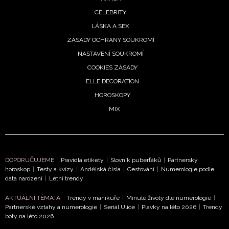
CELEBRITY
LÁSKA A SEX
ZÁSADY OCHRANY SOUKROMÍ
NASTAVENÍ SOUKROMÍ
COOKIES ZÁSADY
ELLE DECORATION
HOROSKOPY
MIX
DOPORUČUJEME
Pravidla etikety
|
Slovník puberťáků
|
Partnerský
horoskop
|
Testy a kvízy
|
Andělská čísla
|
Cestování
|
Numerologie podle
data narození
|
Letní trendy
AKTUÁLNÍ TÉMATA
Trendy v manikúře
|
Minulé životy dle numerologie
|
Partnerské vztahy a numerologie
|
Seriál Ulice
|
Plavky na léto 2026
|
Trendy
boty na léto 2026