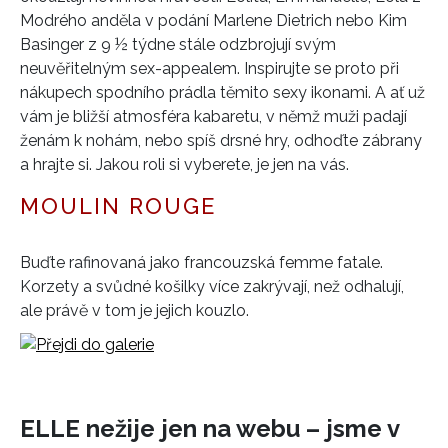
Modrého anděla v podání Marlene Dietrich nebo Kim
HOME
Basinger z 9 ½ týdne stále odzbrojují svým
neuvěřitelným sex-appealem. Inspirujte se proto při
nákupech spodního prádla těmito sexy ikonami. A ať už
vám je bližší atmosféra kabaretu, v němž muži padají
ženám k nohám, nebo spíš drsné hry, odhoďte zábrany
a hrajte si. Jakou roli si vyberete, je jen na vás.
MOULIN ROUGE
Buďte rafinovaná jako francouzská femme fatale.
Korzety a svůdné košilky více zakrývají, než odhalují,
ale právě v tom je jejich kouzlo.
ELLE nežije jen na webu – jsme v