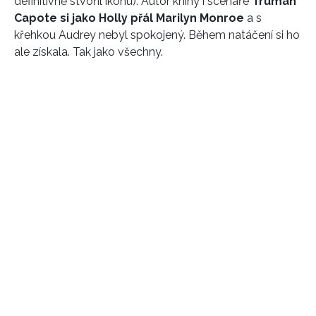
definitivně stvořil ikonu). Autor knihy i scénáře
Truman
Capote si jako Holly přál Marilyn Monroe
a s
křehkou Audrey nebyl spokojený. Během natáčení si ho
ale získala. Tak jako všechny.