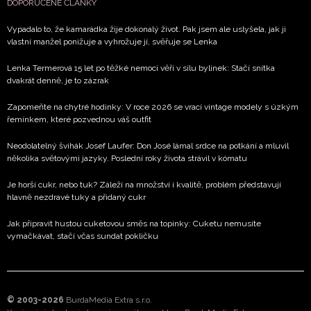
DOPORUČENÉ ČLÁNKY
Vypadalo to, že kamarádka žije dokonalý život. Pak jsem ale uslyšela, jak ji
vlastní manžel ponižuje a vyhrožuje jí, svěřuje se Lenka
Lenka Termerová 15 let po těžké nemoci věří v sílu bylinek: Stačí snítka
dvakrát denně, je to zázrak
Zapomeňte na chytré hodinky: V roce 2026 se vrací vintage modely s úzkým
řemínkem, které pozvednou váš outfit
Neodolatelný švihák Josef Laufer: Don José lámal srdce na potkání a mluvil
několika světovými jazyky. Poslední roky života strávil v kómatu
Je horší cukr, nebo tuk? Záleží na množství i kvalitě, problém představují
hlavně nezdravé tuky a přidaný cukr
Jak připravit hustou cuketovou směs na topinky: Cuketu nemusíte
vymačkávat, stačí včas sundat pokličku
© 2003-2026
BurdaMedia Extra s.r.o.