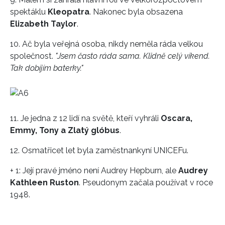
spektáklu
Kleopatra
. Nakonec byla obsazena
Elizabeth Taylor
.
10. Ač byla veřejná osoba, nikdy neměla ráda velkou
společnost.
"Jsem často ráda sama. Klidně celý víkend.
INFORMACE
Tak dobíjím baterky."
REDAKCE
11. Je jedna z 12 lidí na světě, kteří vyhráli
Oscara,
Emmy, Tony a Zlatý glóbus
.
12. Osmatřicet let byla zaměstnankyní UNICEFu.
+ 1: Její pravé jméno není Audrey Hepburn, ale
Audrey
Kathleen Ruston
. Pseudonym začala používat v roce
1948.