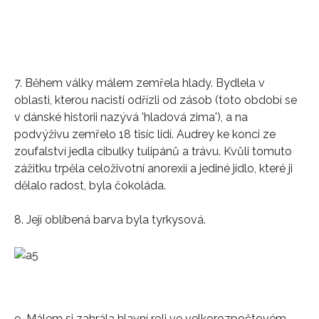
7. Během války málem zemřela hlady. Bydlela v
oblasti, kterou nacisti odřízli od zásob (toto období se
v dánské historii nazývá 'hladová zima'), a na
podvýživu zemřelo 18 tisíc lidí. Audrey ke konci ze
zoufalství jedla cibulky tulipánů a trávu. Kvůli tomuto
zážitku trpěla celoživotní anorexií a jediné jídlo, které ji
dělalo radost, byla čokoláda.
8. Její oblíbená barva byla tyrkysová.
9. Málem si zahrála hlavní roli ve velkorozpočtovém