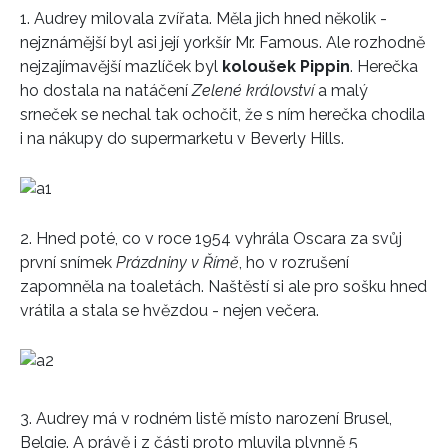
1. Audrey milovala zvířata. Měla jich hned několik -
nejznámější byl asi její yorkšír Mr. Famous. Ale rozhodně
nejzajímavější mazlíček byl
koloušek Pippin
. Herečka
ho dostala na natáčení
Zelené království
a malý
srneček se nechal tak ochočit, že s ním herečka chodila
i na nákupy do supermarketu v Beverly Hills.
2. Hned poté, co v roce 1954 vyhrála Oscara za svůj
první snímek
Prázdniny v Římě
, ho v rozrušení
zapomněla na toaletách. Naštěstí si ale pro sošku hned
vrátila a stala se hvězdou - nejen večera.
3. Audrey má v rodném listě místo narození Brusel,
Belgie. A právě i z části proto mluvila plynně 5