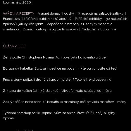
boty na léto 2026
VAŘENÍ A RECEPTY
Vláčné domácí housky
|
7 receptů na salátové zálivky
|
Francouzská třešňová bublanina (Clafoutis)
|
Pařížské rohlíčky
|
30 nejlepších
způsobů, jak využít rybíz
|
Zapečené brambory s uzeným masem a
smetanou
|
Domácí iontový nápoj ze tří surovin
|
Nadýchaná bublanina
ČLÁNKY ELLE
Ženy podle Christophera Nolana: Achillova pata kultovního tvůrce
Burgundy kabelka: Stylová investice na podzim, kterou vynosíte už teď
Proč si ženy pořizují druhý zásnubní prsten? Toto je trend travel ring
Z klubu do našich šatníků: Jak noční život formuje současnou módu
Zakrýt bříško nebo odhalit? Kodaňské maminky boří pravidla mateřství i módy
Týdenní horoskop od 10. srpna: Lvům se obrací život, Štíři uspějí a Ryby
zpomalí