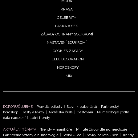
MÓDA
NEWSLETTER
KRÁSA
CELEBRITY
ODES
LÁSKA A SEX
ZÁSADY OCHRANY SOUKROMÍ
Přihlášením k newsletteru souhlasíte s
Obchodními pod
NASTAVENÍ SOUKROMÍ
společnosti BurdaMedia Extra s.r.o.
a potvrzujete, že j
seznámili se
Zásadami ochrany soukromí
- BurdaMedia
COOKIES ZÁSADY
s.r.o. bude s Vašimi údaji pracovat zejména k organizaci a
ELLE DECORATION
vyhodnocení akce a zasílání novinek.
HOROSKOPY
MIX
Chcete navíc dostávat i další zajímavé a exkluzivní informace
partnerů? Pokud souhlasíte se zpracováním údajů k tomuto ú
podle
Zásad ochrany soukromí BurdaMedia Extra s.r.o.
,
toto pole.
DOPORUČUJEME
Pravidla etikety
|
Slovník puberťáků
|
Partnerský
horoskop
|
Testy a kvízy
|
Andělská čísla
|
Cestování
|
Numerologie podle
data narození
|
Letní trendy
AKTUÁLNÍ TÉMATA
Trendy v manikúře
|
Minulé životy dle numerologie
|
Partnerské vztahy a numerologie
|
Seriál Ulice
|
Plavky na léto 2026
|
Trendy