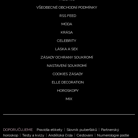
VŠEOBECNÉ OBCHODNÍ PODMÍNKY
RSS FEED
MÓDA
KRÁSA
CELEBRITY
LÁSKA A SEX
ZÁSADY OCHRANY SOUKROMÍ
NASTAVENÍ SOUKROMÍ
COOKIES ZÁSADY
ELLE DECORATION
HOROSKOPY
MIX
DOPORUČUJEME
Pravidla etikety
|
Slovník puberťáků
|
Partnerský
horoskop
|
Testy a kvízy
|
Andělská čísla
|
Cestování
|
Numerologie podle