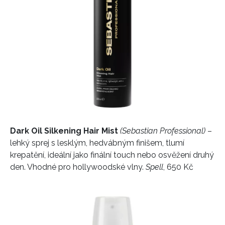
NEWSLETTER
ODESLAT
Dark Oil Silkening Hair Mist
(Sebastian Professional)
–
Přihlášením k newsletteru souhlasíte s
Obchodními
lehký sprej s lesklým, hedvábným finišem, tlumí
podmínkami společnosti BurdaMedia Extra s.r.o.
a
krepatění, ideální jako finální touch nebo osvěžení druhý
potvrzujete, že jste se seznámili se
Zásadami
den. Vhodné pro hollywoodské vlny.
Spell
, 650 Kč
ochrany soukromí
- BurdaMedia Extra s.r.o. bude s
Vašimi údaji pracovat zejména k organizaci a
vyhodnocení akce a zasílání novinek.
Chcete navíc dostávat i další zajímavé a exkluzivní