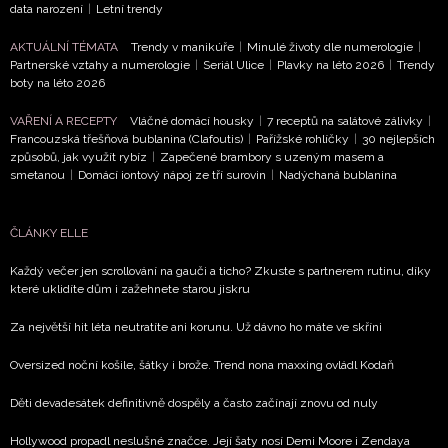
data narození
|
Letní trendy
AKTUÁLNÍ TÉMATA
Trendy v manikúře
|
Minulé životy dle numerologie
|
Partnerské vztahy a numerologie
|
Seriál Ulice
|
Plavky na léto 2026
|
Trendy
boty na léto 2026
VAŘENÍ A RECEPTY
Vláčné domácí housky
|
7 receptů na salátové zálivky
|
Francouzská třešňová bublanina (Clafoutis)
|
Pařížské rohlíčky
|
30 nejlepších
způsobů, jak využít rybíz
|
Zapečené brambory s uzeným masem a
smetanou
|
Domácí iontový nápoj ze tří surovin
|
Nadýchaná bublanina
ČLÁNKY ELLE
Každý večer jen scrollování na gauči a ticho? Zkuste s partnerem rutinu, díky
které uklidíte dům i zažehnete starou jiskru
Za největší hit léta neutratíte ani korunu. Už dávno ho máte ve skříni
Oversized noční košile, šátky i brože. Trend nona maxxing ovládl Kodaň
Děti devadesátek definitivně dospěly a často začínají znovu od nuly
Hollywood propadl neslušné značce. Její šaty nosí Demi Moore i Zendaya