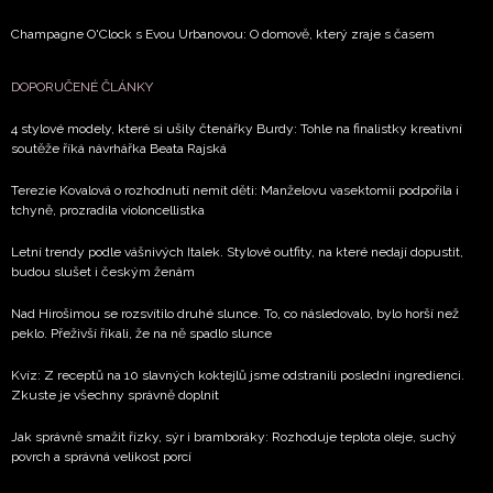
Champagne O'Clock s Evou Urbanovou: O domově, který zraje s časem
DOPORUČENÉ ČLÁNKY
4 stylové modely, které si ušily čtenářky Burdy: Tohle na finalistky kreativní
soutěže říká návrhářka Beata Rajská
Terezie Kovalová o rozhodnutí nemít děti: Manželovu vasektomii podpořila i
tchyně, prozradila violoncellistka
Letní trendy podle vášnivých Italek. Stylové outfity, na které nedají dopustit,
budou slušet i českým ženám
Nad Hirošimou se rozsvítilo druhé slunce. To, co následovalo, bylo horší než
peklo. Přeživší říkali, že na ně spadlo slunce
Kvíz: Z receptů na 10 slavných koktejlů jsme odstranili poslední ingredienci.
Zkuste je všechny správně doplnit
Jak správně smažit řízky, sýr i bramboráky: Rozhoduje teplota oleje, suchý
povrch a správná velikost porcí