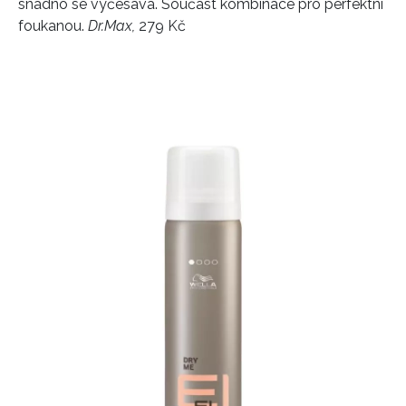
snadno se vyčesává. Součást kombinace pro perfektní
foukanou.
Dr.Max,
279 Kč