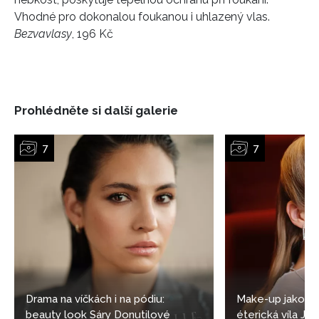
Vhodné pro dokonalou foukanou i uhlazený vlas.
Bezvavlasy
, 196 Kč
Prohlédněte si další galerie
Drama na víčkách i na pódiu:
Make-up jako z 
beauty look Sáry Donutilové
éterická víla Ja