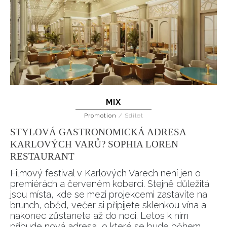
MIX
Promotion
/
Sdílet
STYLOVÁ GASTRONOMICKÁ ADRESA
KARLOVÝCH VARŮ? SOPHIA LOREN
RESTAURANT
Filmový festival v Karlových Varech není jen o
premiérách a červeném koberci. Stejně důležitá
jsou místa, kde se mezi projekcemi zastavíte na
brunch, oběd, večer si připijete sklenkou vína a
nakonec zůstanete až do noci. Letos k nim
přibude nová adresa, o které se bude během