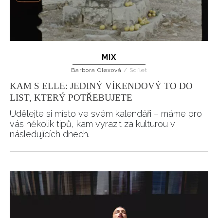
MIX
Barbora Olexová
/
Sdílet
KAM S ELLE: JEDINÝ VÍKENDOVÝ TO DO
LIST, KTERÝ POTŘEBUJETE
Udělejte si místo ve svém kalendáři – máme pro
INFORMACE
vás několik tipů, kam vyrazit za kulturou v
následujících dnech.
REDAKCE