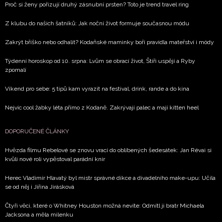
Proč si ženy pořizují druhý zásnubní prsten? Toto je trend travel ring
Z klubu do našich šatníků: Jak noční život formuje současnou módu
Zakrýt bříško nebo odhalit? Kodaňské maminky boří pravidla mateřství i módy
Týdenní horoskop od 10. srpna: Lvům se obrací život, Štíři uspějí a Ryby
zpomalí
Víkend pro sebe: 5 tipů kam vyrazit na festival, drink, rande a do kina
Nejvíc cool žabky léta přímo z Kodaně. Zakrývají palec a mají kitten heel
DOPORUČENÉ ČLÁNKY
Hvězda filmu Rebelové se znovu vrací do oblíbených šedesátek: Jan Révai si
kvůli nové roli vypěstoval parádní knír
Herec Vladimír Hlavatý byl mistr správné dikce a divadelního make-upu: Učila
se od něj i Jiřina Jirásková
Čtyři věci, které o Whitney Houston možná nevíte: Odmítl ji bratr Michaela
Jacksona a měla milenku