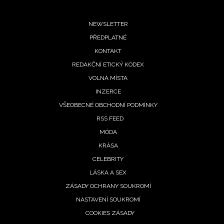
Chcete navíc dostávat i další zajímavé a exkluzivní
informace od našich partnerů? Pokud souhlasíte se
Footer
zpracováním údajů k tomuto účelu podle
Zásad ochrany
NEWSLETTER
soukromí BurdaMedia Extra s.r.o.
, zaškrtněte toto pole.
PŘEDPLATNÉ
menu
KONTAKT
REDAKČNÍ ETICKÝ KODEX
VOLNÁ MÍSTA
INZERCE
VŠEOBECNÉ OBCHODNÍ PODMÍNKY
RSS FEED
MÓDA
KRÁSA
CELEBRITY
LÁSKA A SEX
ZÁSADY OCHRANY SOUKROMÍ
NASTAVENÍ SOUKROMÍ
COOKIES ZÁSADY