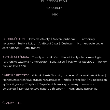
ELLE DECORATION
HOROSKOPY
MIX
DOPORUČUJEME
Pravidla etikety
|
Slovník puberťáků
|
Partnerský
horoskop
|
Testy a kvízy
|
Andělská čísla
|
Cestování
|
Numerologie podle
data narození
|
Letní trendy
AKTUÁLNÍ TÉMATA
Trendy v manikúře
|
Minulé životy dle numerologie
|
Partnerské vztahy a numerologie
|
Seriál Ulice
|
Plavky na léto 2026
|
Trendy
boty na léto 2026
VAŘENÍ A RECEPTY
Vláčné domácí housky
|
7 receptů na salátové zálivky
|
Francouzská třešňová bublanina (Clafoutis)
|
Pařížské rohlíčky
|
30 nejlepších
způsobů, jak využít rybíz
|
Zapečené brambory s uzeným masem a
smetanou
|
Domácí iontový nápoj ze tří surovin
|
Nadýchaná bublanina
ČLÁNKY ELLE