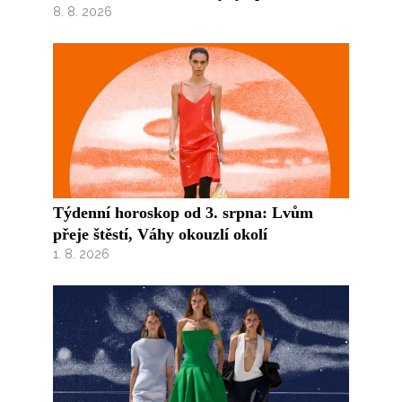
8. 8. 2026
Týdenní horoskop od 3. srpna: Lvům
přeje štěstí, Váhy okouzlí okolí
1. 8. 2026