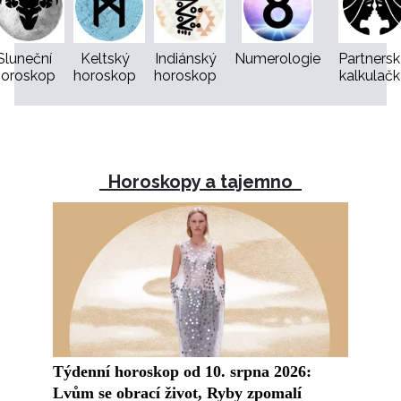
Sluneční
Keltský
Indiánský
Numerologie
Partners
horoskop
horoskop
horoskop
kalkulačk
Horoskopy a tajemno
Týdenní horoskop od 10. srpna 2026:
Lvům se obrací život, Ryby zpomalí