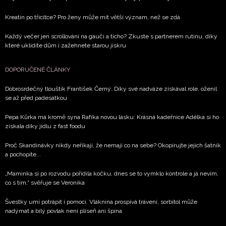
Kreatin po třicítce? Pro ženy může mít větší význam, než se zdá
Každý večer jen scrollování na gauči a ticho? Zkuste s partnerem rutinu, díky
které uklidíte dům i zažehnete starou jiskru
DOPORUČENÉ ČLÁNKY
Dobrosrdečný tlouštík František Černý: Díky své nadváze získával role, oženil
se až před padesátkou
Pepa Kůrka má kromě syna Rafíka novou lásku: Krásná kadeřnice Adélka si ho
získala díky jídlu z fast foodu
Proč Skandinávky nikdy neříkají, že nemají co na sebe? Okopírujte jejich šatník
a pochopíte...
„Maminka si po rozvodu pořídila kočku, dnes se to vymklo kontrole a já nevím,
co s tím,“ svěřuje se Veronika
Švestky umí potrápit i pomoci. Vláknina prospívá trávení, sorbitol může
nadýmat a bílý povlak není plíseň ani špína