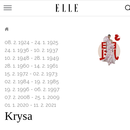
měsíce
Street
Kulturní
style
Péče
tipy
Sluneční
Přejít
o
Módní
Dekor
tělo
Partnerský
k
MÓDA
přehlídky
a
Cestování
ELLE.CZ
hlavnímu
Čínský
KRÁSA
pleť
obsahu
Technologie
08. 2. 1924 - 24. 1. 1925
Keltský
Novinky
LIFESTYLE
Empowerment
24. 1. 1936 - 10. 2. 1937
Indiánský
Styl
10. 2. 1948 - 28. 1. 1949
HOROSKOPY
Numerologie
Singles
slavných
28. 1. 1960 - 14. 2. 1961
Vy a
CELEBRITY
Rozhovory
15. 2. 1972 - 02. 2. 1973
on
ELLE BEAUTY LOUNGE
02. 2. 1984 - 19. 2. 1985
Sex
LÁSKA A SEX
19. 2. 1996 - 06. 2. 1997
Svatba
07. 2. 2008 - 25. 1. 2009
ELLEPHORIA
01. 1. 2020 - 11. 2. 2021
ELLE STORIES
Krysa
ELLE WOMEN AWARDS
ELLE DECORATION