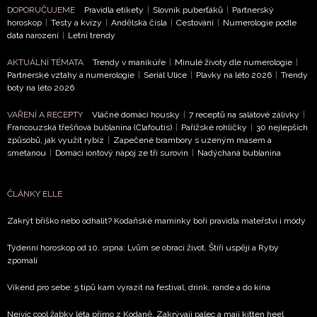
DOPORUČUJEME
Pravidla etikety
|
Slovník puberťáků
|
Partnerský
horoskop
|
Testy a kvízy
|
Andělská čísla
|
Cestování
|
Numerologie podle
data narození
|
Letní trendy
AKTUÁLNÍ TÉMATA
Trendy v manikúře
|
Minulé životy dle numerologie
|
NEWSLETTER
Partnerské vztahy a numerologie
|
Seriál Ulice
|
Plavky na léto 2026
|
Trendy
boty na léto 2026
ODESLAT
VAŘENÍ A RECEPTY
Vláčné domácí housky
|
7 receptů na salátové zálivky
|
Francouzská třešňová bublanina (Clafoutis)
|
Pařížské rohlíčky
|
30 nejlepších
Přihlášením k newsletteru souhlasíte s
Obchodními
způsobů, jak využít rybíz
|
Zapečené brambory s uzeným masem a
smetanou
|
Domácí iontový nápoj ze tří surovin
|
Nadýchaná bublanina
podmínkami společnosti BurdaMedia Extra s.r.o.
a
potvrzujete, že jste se seznámili se
Zásadami ochrany
soukromí
- BurdaMedia Extra s.r.o. bude s Vašimi údaji
ČLÁNKY ELLE
pracovat zejména k organizaci a vyhodnocení akce a
Zakrýt bříško nebo odhalit? Kodaňské maminky boří pravidla mateřství i módy
zasílání novinek.
Týdenní horoskop od 10. srpna: Lvům se obrací život, Štíři uspějí a Ryby
Chcete navíc dostávat i další zajímavé a exkluzivní
zpomalí
informace od našich partnerů? Pokud souhlasíte se
zpracováním údajů k tomuto účelu podle
Zásad ochrany
Víkend pro sebe: 5 tipů kam vyrazit na festival, drink, rande a do kina
soukromí BurdaMedia Extra s.r.o.
, zaškrtněte toto pole.
Nejvíc cool žabky léta přímo z Kodaně. Zakrývají palec a mají kitten heel