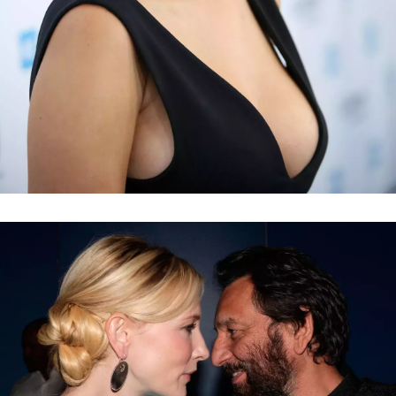
NEWSLETTER
ODESLAT
Přihlášením k newsletteru souhlasíte s
Obchodními
podmínkami společnosti BurdaMedia Extra s.r.o.
a
potvrzujete, že jste se seznámili se
Zásadami
ochrany soukromí
- BurdaMedia Extra s.r.o. bude s
Vašimi údaji pracovat zejména k organizaci a
vyhodnocení akce a zasílání novinek.
Chcete navíc dostávat i další zajímavé a exkluzivní
informace od našich partnerů? Pokud souhlasíte se
zpracováním údajů k tomuto účelu podle
Zásad ochrany
soukromí BurdaMedia Extra s.r.o.
, zaškrtněte toto pole.