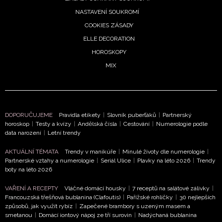
NASTAVENÍ SOUKROMÍ
COOKIES ZÁSADY
ELLE DECORATION
HOROSKOPY
MIX
DOPORUČUJEME
Pravidla etikety
|
Slovník puberťáků
|
Partnerský
horoskop
|
Testy a kvízy
|
Andělská čísla
|
Cestování
|
Numerologie podle
data narození
|
Letní trendy
AKTUÁLNÍ TÉMATA
Trendy v manikúře
|
Minulé životy dle numerologie
|
Partnerské vztahy a numerologie
|
Seriál Ulice
|
Plavky na léto 2026
|
Trendy
boty na léto 2026
VAŘENÍ A RECEPTY
Vláčné domácí housky
|
7 receptů na salátové zálivky
|
Francouzská třešňová bublanina (Clafoutis)
|
Pařížské rohlíčky
|
30 nejlepších
způsobů, jak využít rybíz
|
Zapečené brambory s uzeným masem a
smetanou
|
Domácí iontový nápoj ze tří surovin
|
Nadýchaná bublanina