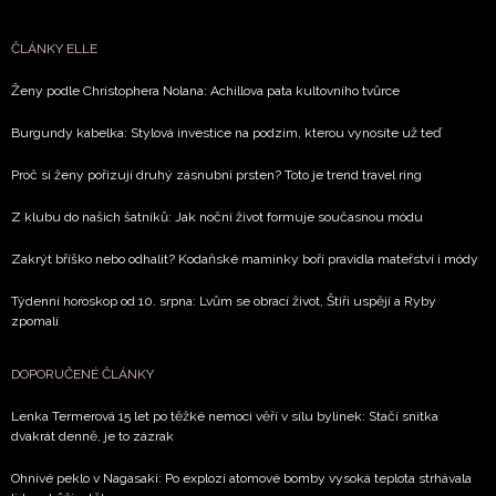
ČLÁNKY ELLE
Ženy podle Christophera Nolana: Achillova pata kultovního tvůrce
Burgundy kabelka: Stylová investice na podzim, kterou vynosíte už teď
Proč si ženy pořizují druhý zásnubní prsten? Toto je trend travel ring
Z klubu do našich šatníků: Jak noční život formuje současnou módu
Zakrýt bříško nebo odhalit? Kodaňské maminky boří pravidla mateřství i módy
Týdenní horoskop od 10. srpna: Lvům se obrací život, Štíři uspějí a Ryby
zpomalí
DOPORUČENÉ ČLÁNKY
Lenka Termerová 15 let po těžké nemoci věří v sílu bylinek: Stačí snítka
dvakrát denně, je to zázrak
Ohnivé peklo v Nagasaki: Po explozi atomové bomby vysoká teplota strhávala