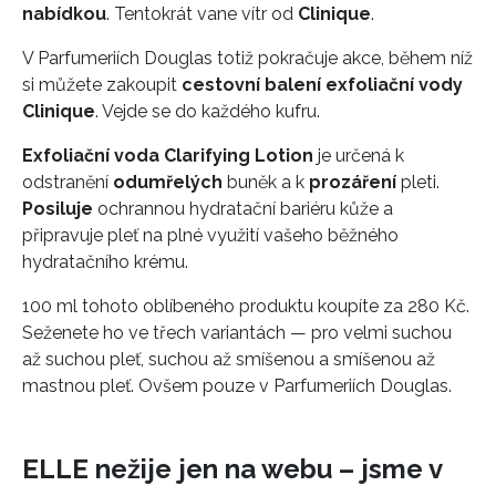
nabídkou
. Tentokrát vane vítr od
Clinique
.
V Parfumeriích Douglas totiž pokračuje akce, během níž
si můžete zakoupit
cestovní balení exfoliační vody
Clinique
. Vejde se do každého kufru.
Exfoliační voda Clarifying Lotion
je určená k
odstranění
odumřelých
buněk a k
prozáření
pleti.
Posiluje
ochrannou hydratační bariéru kůže a
připravuje pleť na plné využití vašeho běžného
hydratačního krému.
100 ml tohoto oblíbeného produktu koupíte za 280 Kč.
Seženete ho ve třech variantách — pro velmi suchou
až suchou pleť, suchou až smíšenou a smíšenou až
mastnou pleť. Ovšem pouze v Parfumeriích Douglas.
ELLE nežije jen na webu – jsme v