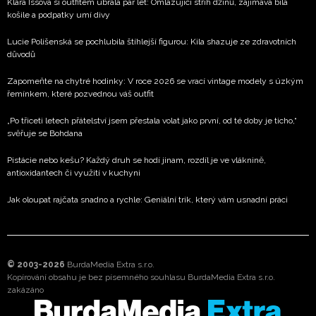
Klára Issová si outfitem ubrala pár let: Omlazující střih džínů, zajímavá bílá
košile a podpatky umí divy
Lucie Polišenská se pochlubila štíhlejší figurou: Kila shazuje ze zdravotních
důvodů
Zapomeňte na chytré hodinky: V roce 2026 se vrací vintage modely s úzkým
řemínkem, které pozvednou váš outfit
„Po třiceti letech přátelství jsem přestala volat jako první, od té doby je ticho,“
svěřuje se Bohdana
Pistácie nebo kešu? Každý druh se hodí jinam, rozdíl je ve vláknině,
antioxidantech či využití v kuchyni
Jak oloupat rajčata snadno a rychle: Geniální trik, který vám usnadní práci
© 2003-2026
BurdaMedia Extra s.r.o.
Kopírování obsahu je bez písemného souhlasu BurdaMedia Extra s.r.o.
zakázáno