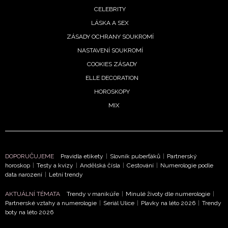
CELEBRITY
LÁSKA A SEX
ZÁSADY OCHRANY SOUKROMÍ
NASTAVENÍ SOUKROMÍ
COOKIES ZÁSADY
ELLE DECORATION
HOROSKOPY
MIX
DOPORUČUJEME
Pravidla etikety
|
Slovník puberťáků
|
Partnerský
horoskop
|
Testy a kvízy
|
Andělská čísla
|
Cestování
|
Numerologie podle
data narození
|
Letní trendy
AKTUÁLNÍ TÉMATA
Trendy v manikúře
|
Minulé životy dle numerologie
|
Partnerské vztahy a numerologie
|
Seriál Ulice
|
Plavky na léto 2026
|
Trendy
NEWSLETTER
boty na léto 2026