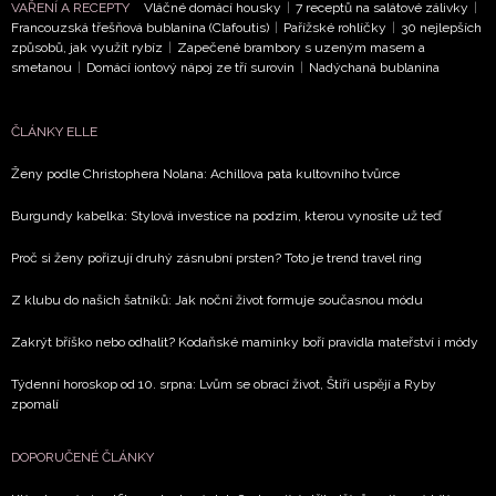
ODESLAT
VAŘENÍ A RECEPTY
Vláčné domácí housky
|
7 receptů na salátové zálivky
|
Francouzská třešňová bublanina (Clafoutis)
|
Pařížské rohlíčky
|
30 nejlepších
způsobů, jak využít rybíz
|
Zapečené brambory s uzeným masem a
Přihlášením k newsletteru souhlasíte s
Obchodními
smetanou
|
Domácí iontový nápoj ze tří surovin
|
Nadýchaná bublanina
podmínkami společnosti BurdaMedia Extra s.r.o.
a
potvrzujete, že jste se seznámili se
Zásadami
ČLÁNKY ELLE
ochrany soukromí
- BurdaMedia Extra s.r.o. bude s
Vašimi údaji pracovat zejména k organizaci a
Ženy podle Christophera Nolana: Achillova pata kultovního tvůrce
vyhodnocení akce a zasílání novinek.
Burgundy kabelka: Stylová investice na podzim, kterou vynosíte už teď
Chcete navíc dostávat i další zajímavé a exkluzivní
Proč si ženy pořizují druhý zásnubní prsten? Toto je trend travel ring
informace od našich partnerů? Pokud souhlasíte se
zpracováním údajů k tomuto účelu podle
Zásad ochrany
Z klubu do našich šatníků: Jak noční život formuje současnou módu
soukromí BurdaMedia Extra s.r.o.
, zaškrtněte toto pole.
Zakrýt bříško nebo odhalit? Kodaňské maminky boří pravidla mateřství i módy
Týdenní horoskop od 10. srpna: Lvům se obrací život, Štíři uspějí a Ryby
zpomalí
DOPORUČENÉ ČLÁNKY