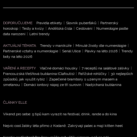
DOPORUČUJEME
Pravidla etikety
|
Slovník puberťáků
|
Partnerský
horoskop
|
Testy a kvízy
|
Andělská čísla
|
Cestování
|
Numerologie podle
data narození
|
Letní trendy
AKTUÁLNÍ TÉMATA
Trendy v manikúře
|
Minulé životy dle numerologie
|
Partnerské vztahy a numerologie
|
Seriál Ulice
|
Plavky na léto 2026
|
Trendy
boty na léto 2026
VAŘENÍ A RECEPTY
Vláčné domácí housky
|
7 receptů na salátové zálivky
|
Francouzská třešňová bublanina (Clafoutis)
|
Pařížské rohlíčky
|
30 nejlepších
způsobů, jak využít rybíz
|
Zapečené brambory s uzeným masem a
smetanou
|
Domácí iontový nápoj ze tří surovin
|
Nadýchaná bublanina
ČLÁNKY ELLE
Víkend pro sebe: 5 tipů kam vyrazit na festival, drink, rande a do kina
Nejvíc cool žabky léta přímo z Kodaně. Zakrývají palec a mají kitten heel