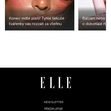
Přihlášením k newsletteru souhlasíte s
Obchodními
podmínkami společnosti BurdaMedia Extra s.r.o.
a
potvrzujete, že jste se seznámili se
Zásadami
Konec mdlé pleti! Tyhle tekuté
Balzám nebo les
ochrany soukromí
- BurdaMedia Extra s.r.o. bude s
tvářenky vás rozzáří za vteřinu
o dokonalé rty vy
Vašimi údaji pracovat zejména k organizaci a
vyhodnocení akce a zasílání novinek.
Chcete navíc dostávat i další zajímavé a exkluzivní
informace od našich partnerů? Pokud souhlasíte se
zpracováním údajů k tomuto účelu podle
Zásad ochrany
soukromí BurdaMedia Extra s.r.o.
, zaškrtněte toto pole.
Footer
NEWSLETTER
PŘEDPLATNÉ