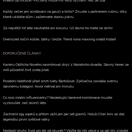
Kreatin po třicítce? Pro ženy může mít větší význam, než se zdá
Každý večer jen scrollování na gauči a ticho? Zkuste s partnerem rutinu, díky
které uklidíte dům i zažehnete starou jiskru
Za největší hit léta neutratíte ani korunu. Už dávno ho máte ve skříni
Oversized noční košile, šátky i brože. Trend nona maxxing ovládl Kodaň
DOPORUČENÉ ČLÁNKY
Kariéru Oldřicha Nového nasměroval strýc z Národního divadla: Slavný herec se
měl původně živit zcela jinak
Poslední telefonát před smrtí Ivety Bartošové: Zpěvačka zavolala svému
slavnému kolegovi, hovor netrval ani minutu
Co nosí módní influencerky? Následující barevné kombinace musíte
vyzkoušet, než skončí léto
Zachránil 194 vojáků a přitom vážil jen pár set gramů. Holub Cher Ami se stal
legendou první světové války
Nejlepší druhý život pro lák od okurek? Vložte do něj vejce a za pár dní získáte