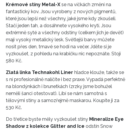
Krémové stíny Metal-X
se na víčkách změní na
fantastický kov. Jsou vyrobeny z nových pigmentů,
které jsou lepší než všechny, jaké jsme kdy zkoušeli.
Stačí jeden tah, a dosáhnete vysokého krytí. Jsou
extrémně syté a všechny odstíny (celkem jich je devět)
mají vysoký metalický lesk. Světlejší barvy můžete
nosit přes den, tmavé se hodí na večer. Jděte si je
vyzkoušet, z pohledu na krabičku nic nepoznáte. Stojí
580 Kč.
Zlatá linka Technakohl Liner
hladce klouže, takže se
s ní profesionálně nalíčíte i bez praxe. Vypadá perfektně
na blondýnkách i brunetkách (zrzky jsme bohužel
neměli šanci otestovat). Líbí se nám samotná s
tělovými stíny a samozřejmě maskarou. Koupíte ji za
530 Kč.
Do třetice byste měly vyzkoušet stíny
Mineralize Eye
Shadow z kolekce Glitter and Ice
odstín Snow