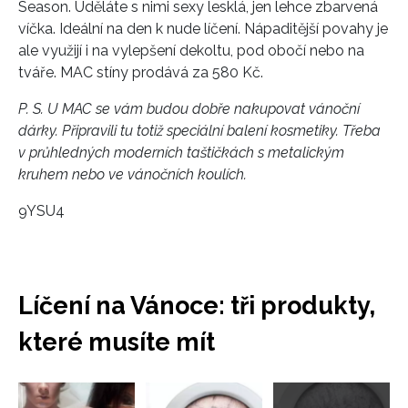
Season. Uděláte s nimi sexy lesklá, jen lehce zbarvená
víčka. Ideální na den k nude líčení. Nápaditější povahy je
ale využijí i na vylepšení dekoltu, pod obočí nebo na
tváře. MAC stíny prodává za 580 Kč.
P. S. U MAC se vám budou dobře nakupovat vánoční
dárky. Připravili tu totiž speciální balení kosmetiky. Třeba
v průhledných moderních taštičkách s metalickým
kruhem nebo ve vánočních koulích.
9YSU4
Líčení na Vánoce: tři produkty,
které musíte mít
Přejít