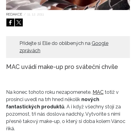
HOME
REDAKCE
/
11. 12. 2011
Přidejte si Elle do oblíbených na
Google
zprávách
MAC uvádí make-up pro sváteční chvíle
Na konec tohoto roku nezapomenete.
MAC
totiž v
prosinci uvedl na trh hned několik
nových
fantastických produktů
. A i když všechny stojí za
pozornost, tři nás doslova nadchly. Vytvoříte s nimi
přesně takový make-up, o který si doba kolem Vánoc
říká.