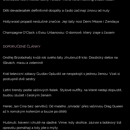
Děti devadesátek definitivně dospěly a často začínají znovu od nuly
Hollywood propadl neslušné značce. Její šaty nosí Demi Moore i Zendaya
Champagne O'Clock s Evou Urbanovou: O domově, který zraje s časem
DOPORUČENÉ ČLÁNKY
Ondřej Brzobohatý kvůli roli svého táty zhubnul 8 kilo: Drastický detox na
šťávách, masu a zelenině
Král televizní zábavy Gustav Oplustil se nespokojil s jednou ženou: Vzal si
postupně dvě sestry
Letní trendy podle vášnivých Italek. Stylové outfity, na které nedají dopustit,
budou slušet i českým ženám
Herec Jan Cina bez servítků: Od malého „smrada” přes vášnivou Drag Queen
až k romským kořenům a touze po dítěti
Hubnutí, trávení i chutě na sladké. Víme, kdy skořice, zázvor a bobkový list
opravdu pomáhají a kdy jde o mýty