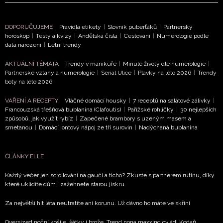
NEWSLETTER
ODESLAT
DOPORUČUJEME
Pravidla etikety
|
Slovník puberťáků
|
Partnerský
horoskop
|
Testy a kvízy
|
Andělská čísla
|
Cestování
|
Numerologie podle
data narození
|
Letní trendy
Přihlášením k newsletteru souhlasíte s
Obchodními
podmínkami společnosti BurdaMedia Extra s.r.o.
a
AKTUÁLNÍ TÉMATA
Trendy v manikúře
|
Minulé životy dle numerologie
|
Partnerské vztahy a numerologie
|
Seriál Ulice
|
Plavky na léto 2026
|
Trendy
potvrzujete, že jste se seznámili se
Zásadami
boty na léto 2026
ochrany soukromí
- BurdaMedia Extra s.r.o. bude s
Vašimi údaji pracovat zejména k organizaci a
VAŘENÍ A RECEPTY
Vláčné domácí housky
|
7 receptů na salátové zálivky
|
Francouzská třešňová bublanina (Clafoutis)
|
Pařížské rohlíčky
|
30 nejlepších
vyhodnocení akce a zasílání novinek.
způsobů, jak využít rybíz
|
Zapečené brambory s uzeným masem a
smetanou
|
Domácí iontový nápoj ze tří surovin
|
Nadýchaná bublanina
Chcete navíc dostávat i další zajímavé a exkluzivní
informace od našich partnerů? Pokud souhlasíte se
zpracováním údajů k tomuto účelu podle
Zásad ochrany
ČLÁNKY ELLE
soukromí BurdaMedia Extra s.r.o.
, zaškrtněte toto pole.
Každý večer jen scrollování na gauči a ticho? Zkuste s partnerem rutinu, díky
které uklidíte dům i zažehnete starou jiskru
Za největší hit léta neutratíte ani korunu. Už dávno ho máte ve skříni
Oversized noční košile, šátky i brože. Trend nona maxxing ovládl Kodaň