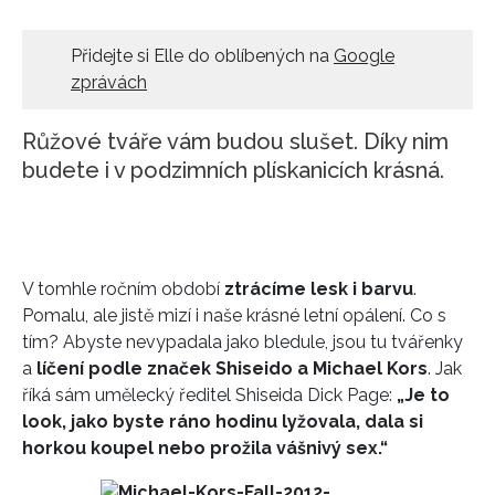
HOME
Přidejte si Elle do oblíbených na
Google
zprávách
Růžové tváře vám budou slušet. Díky nim
budete i v podzimních plískanicích krásná.
V tomhle ročním období
ztrácíme lesk i barvu
.
Pomalu, ale jistě mizí i naše krásné letní opálení. Co s
tím? Abyste nevypadala jako bledule, jsou tu tvářenky
a
líčení podle značek Shiseido a Michael Kors
. Jak
říká sám umělecký ředitel Shiseida Dick Page:
„Je to
look, jako byste ráno hodinu lyžovala, dala si
horkou koupel nebo prožila vášnivý sex.“