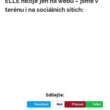
ELLE nežije jen na webu – jsme v
terénu i na sociálních sítích:
Sdílejte:
Tweetnout
Mail
Připnout
Sdílet