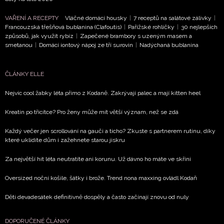
VAŘENÍ A RECEPTY
Vláčné domácí housky
|
7 receptů na salátové zálivky
|
Francouzská třešňová bublanina (Clafoutis)
|
Pařížské rohlíčky
|
30 nejlepších
způsobů, jak využít rybíz
|
Zapečené brambory s uzeným masem a
smetanou
|
Domácí iontový nápoj ze tří surovin
|
Nadýchaná bublanina
ČLÁNKY ELLE
Nejvíc cool žabky léta přímo z Kodaně. Zakrývají palec a mají kitten heel
Kreatin po třicítce? Pro ženy může mít větší význam, než se zdá
Každý večer jen scrollování na gauči a ticho? Zkuste s partnerem rutinu, díky
které uklidíte dům i zažehnete starou jiskru
Za největší hit léta neutratíte ani korunu. Už dávno ho máte ve skříni
Oversized noční košile, šátky i brože. Trend nona maxxing ovládl Kodaň
Děti devadesátek definitivně dospěly a často začínají znovu od nuly
DOPORUČENÉ ČLÁNKY