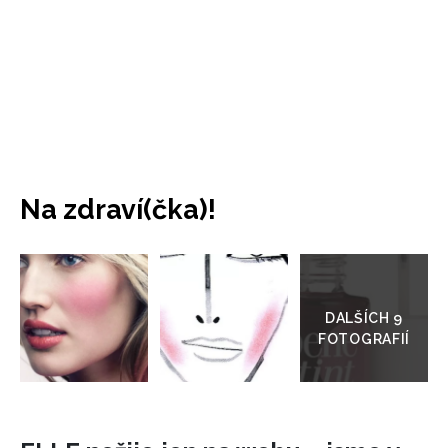
Na zdraví(čka)!
Přejít
do
galerie
INFORMACE
REDAKCE