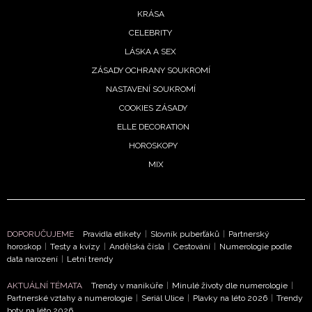
KRÁSA
CELEBRITY
LÁSKA A SEX
NEWSLETTER
ZÁSADY OCHRANY SOUKROMÍ
NASTAVENÍ SOUKROMÍ
ODESLAT
COOKIES ZÁSADY
ELLE DECORATION
Přihlášením k newsletteru souhlasíte s
Obchodními
HOROSKOPY
podmínkami společnosti BurdaMedia Extra s.r.o.
a
MIX
potvrzujete, že jste se seznámili se
Zásadami
ochrany soukromí
- BurdaMedia Extra s.r.o. bude s
Vašimi údaji pracovat zejména k organizaci a
vyhodnocení akce a zasílání novinek.
DOPORUČUJEME
Pravidla etikety
|
Slovník puberťáků
|
Partnerský
horoskop
|
Testy a kvízy
|
Andělská čísla
|
Cestování
|
Numerologie podle
Chcete navíc dostávat i další zajímavé a exkluzivní
data narození
|
Letní trendy
informace od našich partnerů? Pokud souhlasíte se
zpracováním údajů k tomuto účelu podle
Zásad ochrany
AKTUÁLNÍ TÉMATA
Trendy v manikúře
|
Minulé životy dle numerologie
|
soukromí BurdaMedia Extra s.r.o.
, zaškrtněte toto pole.
Partnerské vztahy a numerologie
|
Seriál Ulice
|
Plavky na léto 2026
|
Trendy
boty na léto 2026