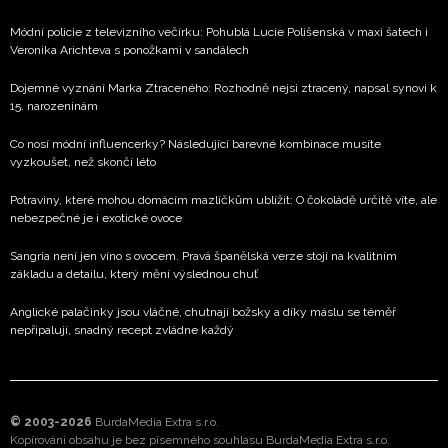
Módní policie z televizního večírku: Pohublá Lucie Polišenská v maxi šatech i
Veronika Arichteva s ponožkami v sandálech
Dojemné vyznání Marka Ztraceného: Rozhodně nejsi ztracený, napsal synovi k
15. narozeninám
Co nosí módní influencerky? Následující barevné kombinace musíte
vyzkoušet, než skončí léto
Potraviny, které mohou domácím mazlíčkům ublížit: O čokoládě určitě víte, ale
nebezpečné je i exotické ovoce
Sangria není jen víno s ovocem. Pravá španělská verze stojí na kvalitním
základu a detailu, který mění výslednou chuť
Anglické palačinky jsou vláčné, chutnají božsky a díky máslu se téměř
nepřipalují, snadný recept zvládne každý
© 2003-2026
BurdaMedia Extra s.r.o.
Kopírování obsahu je bez písemného souhlasu BurdaMedia Extra s.r.o.