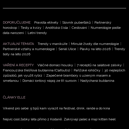
DOPORUČUJEME
Pravidla etikety
|
Slovník puberťáků
|
Partnerský
horoskop
|
Testy a kvízy
|
Andělská čísla
|
Cestování
|
Numerologie podle
data narození
|
Letní trendy
NEWSLETTER
AKTUÁLNÍ TÉMATA
Trendy v manikúře
|
Minulé životy dle numerologie
|
Partnerské vztahy a numerologie
|
Seriál Ulice
|
Plavky na léto 2026
|
Trendy
ODESLAT
boty na léto 2026
VAŘENÍ A RECEPTY
Vláčné domácí housky
|
7 receptů na salátové zálivky
|
Přihlášením k newsletteru souhlasíte s
Obchodními
Francouzská třešňová bublanina (Clafoutis)
|
Pařížské rohlíčky
|
30 nejlepších
podmínkami společnosti BurdaMedia Extra s.r.o.
a
způsobů, jak využít rybíz
|
Zapečené brambory s uzeným masem a
potvrzujete, že jste se seznámili se
Zásadami
smetanou
|
Domácí iontový nápoj ze tří surovin
|
Nadýchaná bublanina
ochrany soukromí
- BurdaMedia Extra s.r.o. bude s
Vašimi údaji pracovat zejména k organizaci a
ČLÁNKY ELLE
vyhodnocení akce a zasílání novinek.
Víkend pro sebe: 5 tipů kam vyrazit na festival, drink, rande a do kina
Chcete navíc dostávat i další zajímavé a exkluzivní
informace od našich partnerů? Pokud souhlasíte se
Nejvíc cool žabky léta přímo z Kodaně. Zakrývají palec a mají kitten heel
zpracováním údajů k tomuto účelu podle
Zásad ochrany