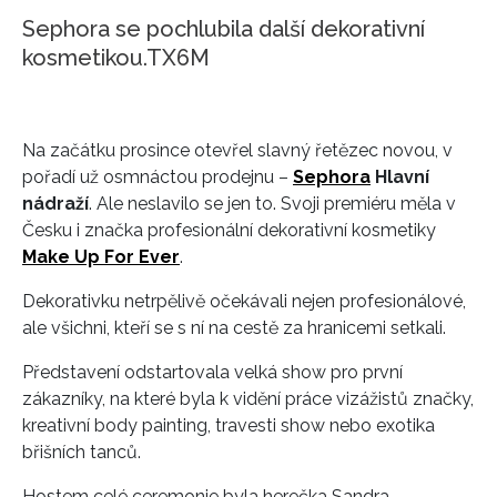
Sephora se pochlubila další dekorativní
kosmetikou.TX6M
Na začátku prosince otevřel slavný řetězec novou, v
pořadí už osmnáctou prodejnu –
Sephora
Hlavní
nádraží
. Ale neslavilo se jen to. Svoji premiéru měla v
Česku i značka profesionální dekorativní kosmetiky
Make Up For Ever
.
Dekorativku netrpělivě očekávali nejen profesionálové,
ale všichni, kteří se s ní na cestě za hranicemi setkali.
Představení odstartovala velká show pro první
zákazníky, na které byla k vidění práce vizážistů značky,
kreativní body painting, travesti show nebo exotika
břišních tanců.
Hostem celé ceremonie byla herečka Sandra