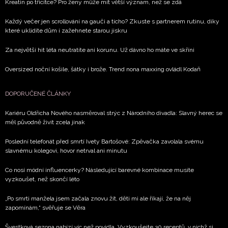
Kreatin po třicítce? Pro ženy může mít větší význam, než se zdá
soukromí BurdaMedia Extra s.r.o.
, zaškrtněte toto pole.
Každý večer jen scrollování na gauči a ticho? Zkuste s partnerem rutinu, díky
které uklidíte dům i zažehnete starou jiskru
Za největší hit léta neutratíte ani korunu. Už dávno ho máte ve skříni
Oversized noční košile, šátky i brože. Trend nona maxxing ovládl Kodaň
DOPORUČENÉ ČLÁNKY
Kariéru Oldřicha Nového nasměroval strýc z Národního divadla: Slavný herec se
měl původně živit zcela jinak
Poslední telefonát před smrtí Ivety Bartošové: Zpěvačka zavolala svému
slavnému kolegovi, hovor netrval ani minutu
Co nosí módní influencerky? Následující barevné kombinace musíte
vyzkoušet, než skončí léto
„Po smrti manžela jsem začala znovu žít, děti mi ale říkají, že na něj
zapomínám,“ svěřuje se Věra
Švestková sezona nabízí víc než povidla. Vyzkoušejte 30 receptů, v nichž si