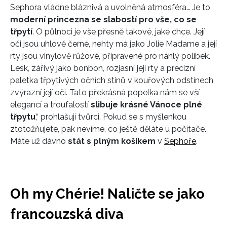
Sephora vládne bláznivá a uvolněná atmosféra… Je to
moderní princezna se slabostí pro vše, co se
třpytí
. O půlnoci je vše přesně takové, jaké chce. Její
oči jsou uhlově černé, nehty má jako Jolie Madame a její
rty jsou vinylově růžové, připravené pro náhlý polibek.
Lesk, zářivý jako bonbon, rozjasní její rty a precizní
paletka třpytivých očních stínů v kouřových odstínech
zvýrazní její oči. Tato překrásná popelka nám se vší
elegancí a troufalostí
slibuje krásné Vánoce plné
třpytu
,“ prohlašují tvůrci. Pokud se s myšlenkou
ztotožňujete, pak nevíme, co ještě děláte u počítače.
Máte už dávno
stát s plným košíkem
v
Sephoře
.
Oh my Chérie! Naličte se jako
francouzská diva