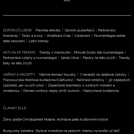
MIX
DOPORUČUJEME
Pravidla etikety
|
Slovník puberťáků
|
Partnerský
horoskop
|
Testy a kvízy
|
Andělská čísla
|
Cestování
|
Numerologie podle
data narození
|
Letní trendy
NEWSLETTER
AKTUÁLNÍ TÉMATA
Trendy v manikúře
|
Minulé životy dle numerologie
|
Partnerské vztahy a numerologie
|
Seriál Ulice
|
Plavky na léto 2026
|
Trendy
ODESLAT
boty na léto 2026
VAŘENÍ A RECEPTY
Vláčné domácí housky
|
7 receptů na salátové zálivky
|
Přihlášením k newsletteru souhlasíte s
Obchodními
Francouzská třešňová bublanina (Clafoutis)
|
Pařížské rohlíčky
|
30 nejlepších
podmínkami společnosti BurdaMedia Extra s.r.o.
a
způsobů, jak využít rybíz
|
Zapečené brambory s uzeným masem a
potvrzujete, že jste se seznámili se
Zásadami
smetanou
|
Domácí iontový nápoj ze tří surovin
|
Nadýchaná bublanina
ochrany soukromí
- BurdaMedia Extra s.r.o. bude s
Vašimi údaji pracovat zejména k organizaci a
ČLÁNKY ELLE
vyhodnocení akce a zasílání novinek.
Ženy podle Christophera Nolana: Achillova pata kultovního tvůrce
Chcete navíc dostávat i další zajímavé a exkluzivní
informace od našich partnerů? Pokud souhlasíte se
Burgundy kabelka: Stylová investice na podzim, kterou vynosíte už teď