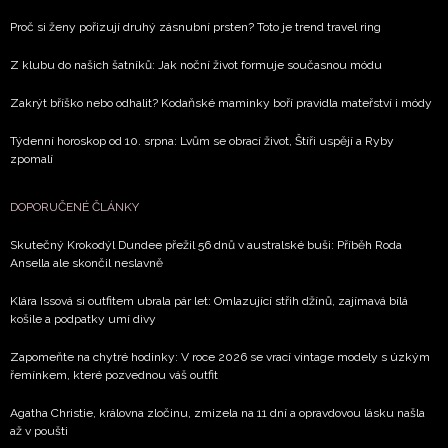
zpracováním údajů k tomuto účelu podle
Zásad ochrany
soukromí BurdaMedia Extra s.r.o.
, zaškrtněte toto pole.
Proč si ženy pořizují druhý zásnubní prsten? Toto je trend travel ring
Z klubu do našich šatníků: Jak noční život formuje současnou módu
Zakrýt bříško nebo odhalit? Kodaňské maminky boří pravidla mateřství i módy
Týdenní horoskop od 10. srpna: Lvům se obrací život, Štíři uspějí a Ryby
zpomalí
DOPORUČENÉ ČLÁNKY
Skutečný Krokodýl Dundee přežil 56 dnů v australské buši: Příběh Roda
Ansella ale skončil neslavně
Klára Issová si outfitem ubrala pár let: Omlazující střih džínů, zajímavá bílá
košile a podpatky umí divy
Zapomeňte na chytré hodinky: V roce 2026 se vrací vintage modely s úzkým
řemínkem, které pozvednou váš outfit
Agatha Christie, královna zločinu, zmizela na 11 dní a opravdovou lásku našla
až v poušti