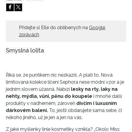
HOME
Přidejte si Elle do oblíbených na
Google
zprávách
Smyslná lolita
Říká se, že puntíkem nic nezkazíš. A platí to. Nová
limitovaná kolekce líčení Sephora nese módní vzor a je
jedním slovem úžasná. Nabízí
lesky na rty, laky na
nehty, mýdla, vůni, pěnu do koupele
i mnohé další
produkty v nádherném, zároveň
dívčím i luxusním
dárkovém balení.
To, jestli obdarujete sama sebe, či
někoho jiného, už je jen a jen na vás.
Z jaké myšlenky linie kosmetiky vznikla? „Okolo Miss