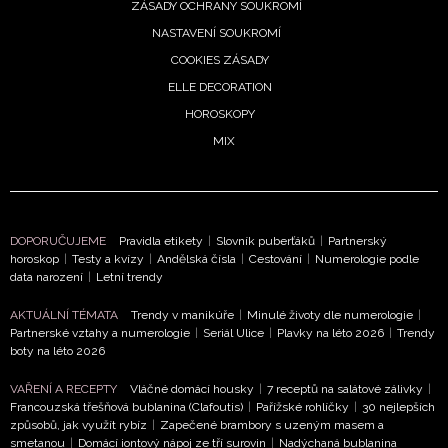
ZÁSADY OCHRANY SOUKROMÍ
NASTAVENÍ SOUKROMÍ
COOKIES ZÁSADY
ELLE DECORATION
HOROSKOPY
MIX
DOPORUČUJEME
Pravidla etikety
|
Slovník puberťáků
|
Partnerský
horoskop
|
Testy a kvízy
|
Andělská čísla
|
Cestování
|
Numerologie podle
data narození
|
Letní trendy
AKTUÁLNÍ TÉMATA
Trendy v manikúře
|
Minulé životy dle numerologie
|
Partnerské vztahy a numerologie
|
Seriál Ulice
|
Plavky na léto 2026
|
Trendy
boty na léto 2026
NEWSLETTER
VAŘENÍ A RECEPTY
Vláčné domácí housky
|
7 receptů na salátové zálivky
|
Francouzská třešňová bublanina (Clafoutis)
|
Pařížské rohlíčky
|
30 nejlepších
způsobů, jak využít rybíz
|
Zapečené brambory s uzeným masem a
ODESLAT
smetanou
|
Domácí iontový nápoj ze tří surovin
|
Nadýchaná bublanina