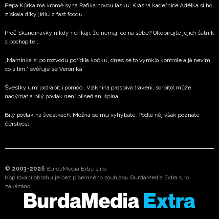
Pepa Kůrka má kromě syna Rafíka novou lásku: Krásná kadeřnice Adélka si ho
získala díky jídlu z fast foodu
Proč Skandinávky nikdy neříkají, že nemají co na sebe? Okopírujte jejich šatník
a pochopíte...
„Maminka si po rozvodu pořídila kočku, dnes se to vymklo kontrole a já nevím,
co s tím,“ svěřuje se Veronika
Švestky umí potrápit i pomoci. Vláknina prospívá trávení, sorbitol může
nadýmat a bílý povlak není plíseň ani špína
Bílý povlak na švestkách: Možná se mu vyhýbáte. Podle něj však poznáte
čerstvost
© 2003-2026
BurdaMedia Extra s.r.o.
Kopírování obsahu je bez písemného souhlasu BurdaMedia Extra s.r.o.
zakázáno