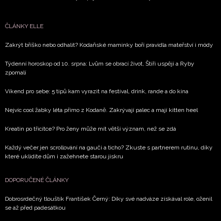
Přihlášením k newsletteru souhlasíte s
Obchodními
ČLÁNKY ELLE
podmínkami společnosti BurdaMedia Extra s.r.o.
a
potvrzujete, že jste se seznámili se
Zásadami
Zakrýt bříško nebo odhalit? Kodaňské maminky boří pravidla mateřství i módy
ochrany soukromí
- BurdaMedia Extra s.r.o. bude s
Vašimi údaji pracovat zejména k organizaci a
Týdenní horoskop od 10. srpna: Lvům se obrací život, Štíři uspějí a Ryby
zpomalí
vyhodnocení akce a zasílání novinek.
Víkend pro sebe: 5 tipů kam vyrazit na festival, drink, rande a do kina
Chcete navíc dostávat i další zajímavé a exkluzivní
informace od našich partnerů? Pokud souhlasíte se
Nejvíc cool žabky léta přímo z Kodaně. Zakrývají palec a mají kitten heel
zpracováním údajů k tomuto účelu podle
Zásad ochrany
soukromí BurdaMedia Extra s.r.o.
, zaškrtněte toto pole.
Kreatin po třicítce? Pro ženy může mít větší význam, než se zdá
Každý večer jen scrollování na gauči a ticho? Zkuste s partnerem rutinu, díky
které uklidíte dům i zažehnete starou jiskru
DOPORUČENÉ ČLÁNKY
Dobrosrdečný tlouštík František Černý: Díky své nadváze získával role, oženil
se až před padesátkou