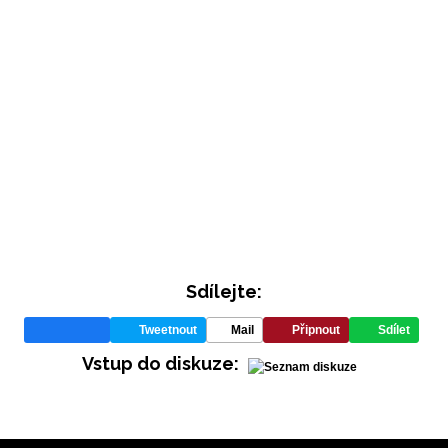
Sdílejte:
Tweetnout
Mail
Připnout
Sdílet
Vstup do diskuze: