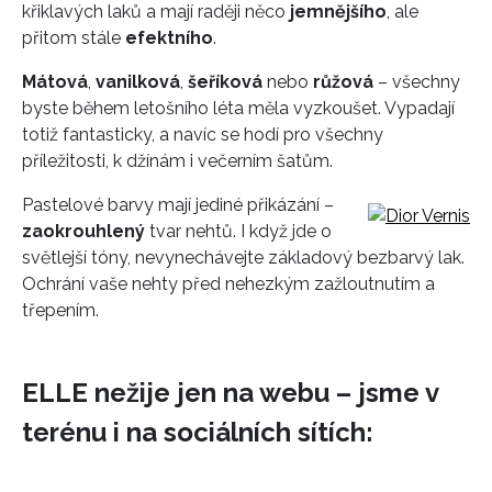
křiklavých laků a mají raději něco
jemnějšího
, ale
přitom stále
efektního
.
Mátová
,
vanilková
,
šeříková
nebo
růžová
– všechny
byste během letošního léta měla vyzkoušet. Vypadají
totiž fantasticky, a navíc se hodí pro všechny
příležitosti, k džínám i večerním šatům.
Pastelové barvy mají jediné přikázání –
zaokrouhlený
tvar nehtů. I když jde o
světlejší tóny, nevynechávejte základový bezbarvý lak.
Ochrání vaše nehty před nehezkým zažloutnutím a
třepením.
ELLE nežije jen na webu – jsme v
terénu i na sociálních sítích: