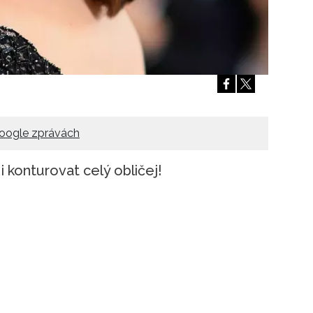
Přihlášením k newsletteru souhlasíte s
Obcho
společnosti BurdaMedia Extra s.r.o.
a potv
Zásadami ochrany soukromí
- BurdaMedia E
pracovat zejména k organizaci a vyhodnocení 
Chcete navíc dostávat i další zajímavé a exkluz
Pokud souhlasíte se zpracováním údajů k tom
soukromí BurdaMedia Extra s.r.o.
, zaškrtnět
oogle zprávách
i konturovat celý obličej!