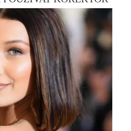
ÁSKA A SEX
ELLEPHORIA
ELLE STOR
ingles
y a on
ex
vatba
OME
NEWSLETTER