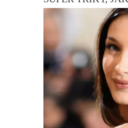
ELLE BEAUTY LOUNGE
L
S
V
S
S
ELLE DECORATION
H
INFORMACE
REDAKCE