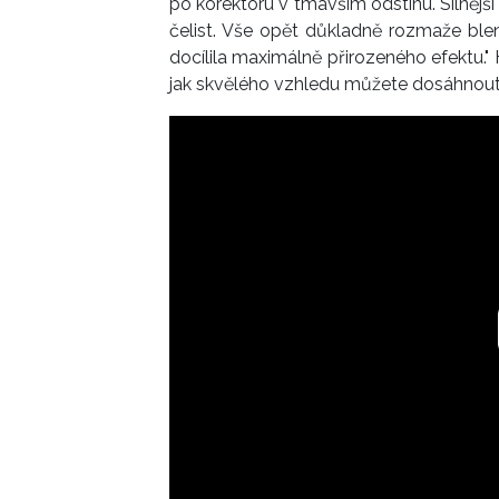
po korektoru v tmavším odstínu. Silnější 
čelist. Vše opět důkladně rozmaže blen
docílila maximálně přirozeného efektu." 
jak skvělého vzhledu můžete dosáhnout 