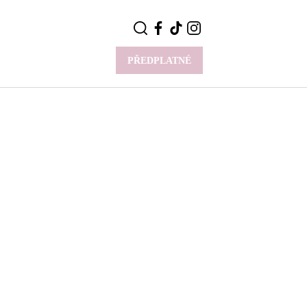
PŘEDPLATNÉ
VÍCE
Y
CELEBRITY
Novinky
Styl slavných
Rozhovory
ie