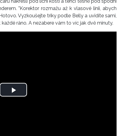
čáru nakreslí pod lícní kosti a tenčí těsně pod spodní
derem. "Korektor rozmažu až k vlasové linii, abych
Hotovo. Vyzkoušejte triky podle Belly a uvidíte sami,
každé ráno. A nezabere vám to víc jak dvě minuty.
Play
Video