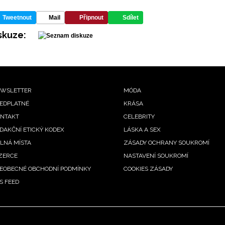
Tweetnout
Mail
Připnout
Sdílet
skuze:
ooter
WSLETTER
MÓDA
EDPLATNÉ
KRÁSA
enu
NTAKT
CELEBRITY
DAKČNÍ ETICKÝ KODEX
LÁSKA A SEX
LNÁ MÍSTA
ZÁSADY OCHRANY SOUKROMÍ
ZERCE
NASTAVENÍ SOUKROMÍ
EOBECNÉ OBCHODNÍ PODMÍNKY
COOKIES ZÁSADY
S FEED