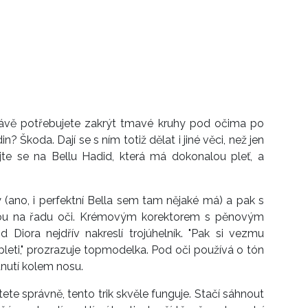
právě potřebujete zakrýt tmavé kruhy pod očima po
n? Škoda. Dají se s ním totiž dělat i jiné věci, než jen
jte se na Bellu Hadid, která má dokonalou pleť, a
 (ano, i perfektní Bella sem tam nějaké má) a pak s
jdou na řadu oči. Krémovým korektorem s pěnovým
 Diora nejdřív nakreslí trojúhelník. "Pak si vezmu
pleti," prozrazuje topmodelka. Pod oči používá o tón
dnutí kolem nosu.
tete správně, tento trik skvěle funguje. Stačí sáhnout