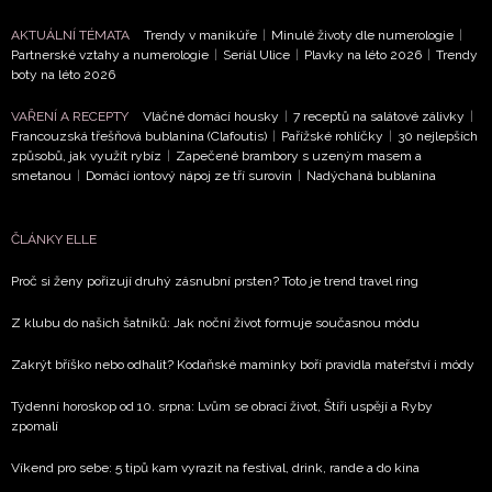
Přihlášením k newsletteru souhlasíte s
Obchodními
AKTUÁLNÍ TÉMATA
Trendy v manikúře
|
Minulé životy dle numerologie
|
Partnerské vztahy a numerologie
|
Seriál Ulice
|
Plavky na léto 2026
|
Trendy
podmínkami společnosti BurdaMedia Extra s.r.o.
a
boty na léto 2026
potvrzujete, že jste se seznámili se
Zásadami
ochrany soukromí
- BurdaMedia Extra s.r.o. bude s
VAŘENÍ A RECEPTY
Vláčné domácí housky
|
7 receptů na salátové zálivky
|
Francouzská třešňová bublanina (Clafoutis)
|
Pařížské rohlíčky
|
30 nejlepších
Vašimi údaji pracovat zejména k organizaci a
způsobů, jak využít rybíz
|
Zapečené brambory s uzeným masem a
vyhodnocení akce a zasílání novinek.
smetanou
|
Domácí iontový nápoj ze tří surovin
|
Nadýchaná bublanina
Chcete navíc dostávat i další zajímavé a exkluzivní
informace od našich partnerů? Pokud souhlasíte se
ČLÁNKY ELLE
zpracováním údajů k tomuto účelu podle
Zásad ochrany
soukromí BurdaMedia Extra s.r.o.
, zaškrtněte toto pole.
Proč si ženy pořizují druhý zásnubní prsten? Toto je trend travel ring
Z klubu do našich šatníků: Jak noční život formuje současnou módu
Zakrýt bříško nebo odhalit? Kodaňské maminky boří pravidla mateřství i módy
Týdenní horoskop od 10. srpna: Lvům se obrací život, Štíři uspějí a Ryby
zpomalí
Víkend pro sebe: 5 tipů kam vyrazit na festival, drink, rande a do kina