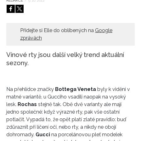
REDAKCE
/
9. 10. 2012
HOME
Přidejte si Elle do oblíbených na
Google
zprávách
Vínové rty jsou další velký trend aktuální
sezony.
Na přehlídce značky
Bottega Veneta
byly k vidění v
matné variantě, u Gucciho vsadili naopak na vysoký
lesk.
Rochas
stejně tak. Obě dvě varianty ale mají
jedno společné: když výrazné rty, pak vše ostatní
potlačit. Vypadá to, že opět platí zlaté pravidlo: buď
zdůraznit při líčení oči, nebo rty, a nikdy ne obojí
dohromady.
Gucci
na porcelánovou pleť modelek