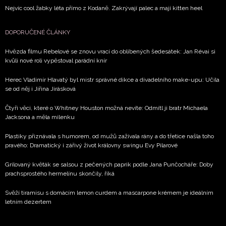
Nejvíc cool žabky léta přímo z Kodaně. Zakrývají palec a mají kitten heel
DOPORUČENÉ ČLÁNKY
Hvězda filmu Rebelové se znovu vrací do oblíbených šedesátek: Jan Révai si
kvůli nové roli vypěstoval parádní knír
Herec Vladimír Hlavatý byl mistr správné dikce a divadelního make-upu: Učila
se od něj i Jiřina Jirásková
Čtyři věci, které o Whitney Houston možná nevíte: Odmítl ji bratr Michaela
Jacksona a měla milenku
Plastiky přiznávala s humorem, od mužů zažívala rány a do třetice našla toho
pravého: Dramatický i zářivý život královny swingu Evy Pilarové
Grilovaný květák se salsou z pečených paprik podle Jana Punčocháře: Doby
prachsprostého hermelínu skončily, říká
Svěží tiramisu s domácím lemon curdem a mascarpone krémem je ideálním
letním dezertem