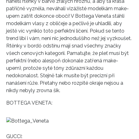
nanesl rtěnky v barvě zralých hroznů, a aby ta krása
patřičně vyzněla, neváhali vizážisté modelkám make-
upem zatřít dokonce obočí! V Bottega Veneta stáhli
modelkám vlasy z obličeje a pečlivě je uhladili, aby
ještě víc vyniklo toto perfektní líčení. Pokud se tento
trend líbí i vám, není nic jednoduššího než jej vyzkoušet.
Rtěnky v bordó odstínu mají snad všechny značky
všech cenových kategorií. Pamatujte, že pleť musí být
perfektní (nebo alespoň dokonale zatřená make-
upem), protože syté tóny zdůrazní každou
nedokonalost. Stejně tak musíte být precizní při
nanášení růže. Přetahy nebo rozpité okraje nejsou a
nikdy nebyly zrovna šik.
BOTTEGA VENETA:
GUCCI: