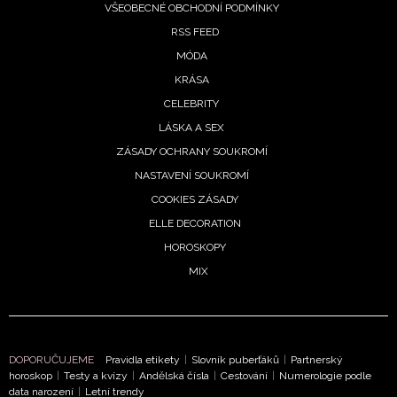
VŠEOBECNÉ OBCHODNÍ PODMÍNKY
RSS FEED
MÓDA
KRÁSA
CELEBRITY
LÁSKA A SEX
ZÁSADY OCHRANY SOUKROMÍ
NASTAVENÍ SOUKROMÍ
COOKIES ZÁSADY
ELLE DECORATION
HOROSKOPY
MIX
NEWSLETTER
DOPORUČUJEME
Pravidla etikety
|
Slovník puberťáků
|
Partnerský
horoskop
|
Testy a kvízy
|
Andělská čísla
|
Cestování
|
Numerologie podle
ODESLAT
data narození
|
Letní trendy