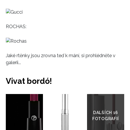
ROCHAS:
Jaké rtěnky jsou zrovna teď k mání, si prohlédněte v
galerii...
Vivat bordó!
Přejít
do
galerie