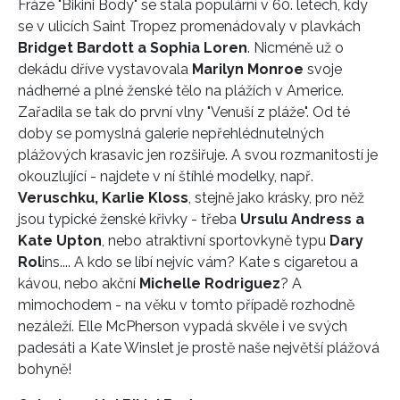
Fráze "Bikini Body" se stala populární v 60. letech, kdy
se v ulicích Saint Tropez promenádovaly v plavkách
Bridget Bardott a Sophia Loren
. Nicméně už o
dekádu dříve vystavovala
Marilyn Monroe
svoje
nádherné a plné ženské tělo na plážích v Americe.
Zařadila se tak do první vlny "Venuší z pláže". Od té
doby se pomyslná galerie nepřehlédnutelných
plážových krasavic jen rozšiřuje. A svou rozmanitostí je
okouzlující - najdete v ní štíhlé modelky, např.
Veruschku, Karlie Kloss
, stejně jako krásky, pro něž
jsou typické ženské křivky - třeba
Ursulu Andress a
Kate Upton
, nebo atraktivní sportovkyně typu
Dary
Rol
ins.... A kdo se líbí nejvíc vám? Kate s cigaretou a
kávou, nebo akční
Michelle Rodriguez
? A
mimochodem - na věku v tomto případě rozhodně
nezáleží. Elle McPherson vypadá skvěle i ve svých
padesáti a Kate Winslet je prostě naše největší plážová
bohyně!