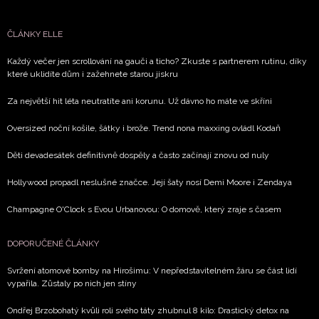
Vašimi údaji pracovat zejména k organizaci a
vyhodnocení akce a zasílání novinek.
ČLÁNKY ELLE
Chcete navíc dostávat i další zajímavé a exkluzivní
informace od našich partnerů? Pokud souhlasíte se
Každý večer jen scrollování na gauči a ticho? Zkuste s partnerem rutinu, díky
které uklidíte dům i zažehnete starou jiskru
zpracováním údajů k tomuto účelu podle
Zásad ochrany
soukromí BurdaMedia Extra s.r.o.
, zaškrtněte toto pole.
Za největší hit léta neutratíte ani korunu. Už dávno ho máte ve skříni
Oversized noční košile, šátky i brože. Trend nona maxxing ovládl Kodaň
Děti devadesátek definitivně dospěly a často začínají znovu od nuly
Hollywood propadl neslušné značce. Její šaty nosí Demi Moore i Zendaya
Champagne O'Clock s Evou Urbanovou: O domově, který zraje s časem
DOPORUČENÉ ČLÁNKY
Svržení atomové bomby na Hirošimu: V nepředstavitelném žáru se část lidí
vypařila. Zůstaly po nich jen stíny
Ondřej Brzobohatý kvůli roli svého táty zhubnul 8 kilo: Drastický detox na