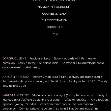
ZÁSADY OCHRANY SOUKROMÍ
NASTAVENÍ SOUKROMÍ
COOKIES ZÁSADY
ELLE DECORATION
HOROSKOPY
MIX
DOPORUČUJEME
Pravidla etikety
|
Slovník puberťáků
|
Partnerský
NEWSLETTER
horoskop
|
Testy a kvízy
|
Andělská čísla
|
Cestování
|
Numerologie podle
data narození
|
Letní trendy
ODESLAT
AKTUÁLNÍ TÉMATA
Trendy v manikúře
|
Minulé životy dle numerologie
|
Partnerské vztahy a numerologie
|
Seriál Ulice
|
Plavky na léto 2026
|
Trendy
boty na léto 2026
Přihlášením k newsletteru souhlasíte s
Obchodními
podmínkami společnosti BurdaMedia Extra s.r.o.
a
VAŘENÍ A RECEPTY
Vláčné domácí housky
|
7 receptů na salátové zálivky
|
potvrzujete, že jste se seznámili se
Zásadami
Francouzská třešňová bublanina (Clafoutis)
|
Pařížské rohlíčky
|
30 nejlepších
způsobů, jak využít rybíz
|
Zapečené brambory s uzeným masem a
ochrany soukromí
- BurdaMedia Extra s.r.o. bude s
smetanou
|
Domácí iontový nápoj ze tří surovin
|
Nadýchaná bublanina