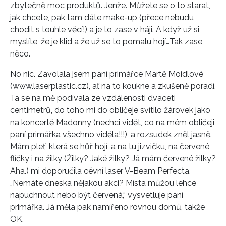
zbytečně moc produktů. Jenže. Můžete se o to starat,
jak chcete, pak tam dáte make-up (přece nebudu
chodit s touhle věcí!) a je to zase v háji. A když už si
myslíte, že je klid a že už se to pomalu hojí…Tak zase
něco.
No nic. Zavolala jsem paní primářce Martě Moidlové
(www.laserplastic.cz), ať na to koukne a zkušeně poradí.
Ta se na mě podívala ze vzdálenosti dvaceti
centimetrů, do toho mi do obličeje svítilo žárovek jako
na koncertě Madonny (nechci vidět, co na mém obličeji
paní primářka všechno viděla!!!), a rozsudek zněl jasně.
Mám pleť, která se hůř hojí, a na tu jizvičku, na červené
flíčky i na žilky (Žilky? Jaké žilky? Já mám červené žilky?
Aha.) mi doporučila cévní laser V-Beam Perfecta.
„Nemáte dneska nějakou akci? Místa můžou lehce
napuchnout nebo být červená,“ vysvetluje paní
primářka. Já měla pak namířeno rovnou domů, takže
OK.