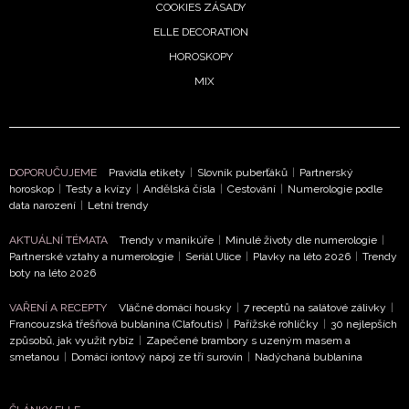
COOKIES ZÁSADY
ELLE DECORATION
HOROSKOPY
MIX
NEWSLETTER
ODESLAT
DOPORUČUJEME
Pravidla etikety
|
Slovník puberťáků
|
Partnerský
Přihlášením k newsletteru souhlasíte s
Obchodními
horoskop
|
Testy a kvízy
|
Andělská čísla
|
Cestování
|
Numerologie podle
data narození
|
Letní trendy
podmínkami společnosti BurdaMedia Extra s.r.o.
a
potvrzujete, že jste se seznámili se
Zásadami
AKTUÁLNÍ TÉMATA
Trendy v manikúře
|
Minulé životy dle numerologie
|
ochrany soukromí
- BurdaMedia Extra s.r.o. bude s
Partnerské vztahy a numerologie
|
Seriál Ulice
|
Plavky na léto 2026
|
Trendy
boty na léto 2026
Vašimi údaji pracovat zejména k organizaci a
vyhodnocení akce a zasílání novinek.
VAŘENÍ A RECEPTY
Vláčné domácí housky
|
7 receptů na salátové zálivky
|
Francouzská třešňová bublanina (Clafoutis)
|
Pařížské rohlíčky
|
30 nejlepších
Chcete navíc dostávat i další zajímavé a exkluzivní
způsobů, jak využít rybíz
|
Zapečené brambory s uzeným masem a
informace od našich partnerů? Pokud souhlasíte se
smetanou
|
Domácí iontový nápoj ze tří surovin
|
Nadýchaná bublanina
zpracováním údajů k tomuto účelu podle
Zásad ochrany
soukromí BurdaMedia Extra s.r.o.
, zaškrtněte toto pole.