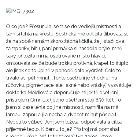
O co jde? Přesunula jsem se do vedlejší místnosti a
tam si lehla na křeslo. Sestřička mě odlíčila (libovala si,
že na sobě nemám skoro žádná líčidla, že ji stačí dva
tamponky, hihi), paní primářka si nasadila brýle, mně
taky, přiložila mi na ošetřované místo hlavici,
omlouvala se, že bude trošku protivná, krapet to štíplo,
ale jinak se to úplně v pohodě dalo vydržet. Celé to
trvalo asi pět minut. „Tohle ošetření je vhodné i na
růžovku, pigmentace, ale i akné nebo vrásky,“ vysvětluje
doktorka Moidlová a doporučuje mi ještě ošetření
přístrojem Omnilux (jedno ošetření stojí 650 Kč). To
jsem si zase lehla do jiné místnosti, namířila na mě
lampu, zapnula ji a nechala dvacet minut působit.
Nebolí to vůbec. Jen jsem ležela, odpočívala a cítila
příjemné teplo. K čemu to je? Přístroj má pomáhat
s léčbou kůže. Má totiž takový typ záření, které