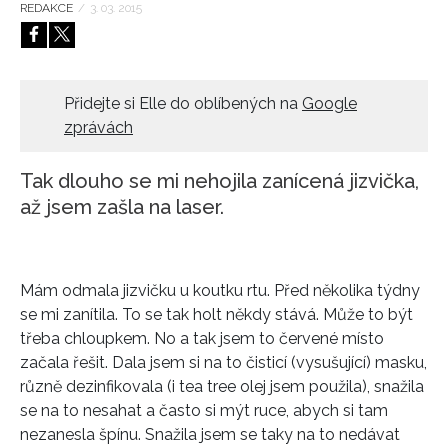
REDAKCE
/
3. 03. 2015
HOME
Přidejte si Elle do oblíbených na
Google
zprávách
Tak dlouho se mi nehojila zanícená jizvička,
až jsem zašla na laser.
Mám odmala jizvičku u koutku rtu. Před několika týdny
se mi zanítila. To se tak holt někdy stává. Může to být
třeba chloupkem. No a tak jsem to červené místo
začala řešit. Dala jsem si na to čisticí (vysušující) masku,
různě dezinfikovala (i tea tree olej jsem použila), snažila
se na to nesahat a často si mýt ruce, abych si tam
nezanesla špínu. Snažila jsem se taky na to nedávat