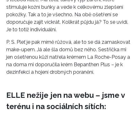
stimuluje kožní buňky a vede k celkovému zlepšení
pokožky. Tak a to je všechno. Na obě ošetření se
doporučuje zajít víckrát. Kolikrát půjdu já? To se uvidí.
Je to totiž individuální.
P. S. Pleť je pak mírně růžová, ale to se dá zamaskovat
make-upem. Já ale šla domů bez něho. Sestřička mi
jen ošetřenou kůži natřela krémem La Roche-Posay a
na doma mi doporučila krém Bepanthen Plus – je k
dezinfekci a hojení drobných poranění.
ELLE nežije jen na webu – jsme v
terénu i na sociálních sítích: