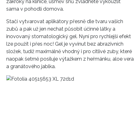
zákroky na klinice, úsměv snů zvládnete vykouzlit
sama v pohodlí domova.
Stačí vytvarovat aplikátory přesně dle tvaru vašich
zubů a pak už jen nechat působit účinné látky a
inovovaný stomatologický gel. Nyní pro rychlejší efekt
lze použít i přes noc! Gel je vyvinut bez abrazivních
složek, tudíž maximálně vhodný i pro citlivé zuby, které
naopak šetrně posiluje výtažkem z heřmánku, aloe vera
a granátového jablka.