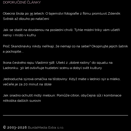
DOPORUČENÉ ČLÁNKY
Obecná škola po 35 letech: O tajemství fotografie z filmu promluvil Zdeněk
Svěrák až dlouho po natáčení
Jak se sbalit na dovolenou na poslední chvíli: Tyhle módní triky vám ušetří
nervy i místo v kufru
Proč Skandinávky nikdy neříkají, že nemají co na sebe? Okopírujte jejich šatník
a pochopíte...
Ikona českého rapu Vladimír 518: Utekl z „dobré rodiny“ do squatu na
Ladronku. 30 let ovlivňuje hudební scénu a dobyl svět kultury
Jednoduchá sýrová omáčka na těstoviny: Když máte v lednici sýr a mléko,
večeře je za 20 minut na stole
Jak snadno ochutit mdlý meloun: Pomůže citron, obyčejná sůl i kombinace
několika dalších surovin
© 2003-2026
BurdaMedia Extra s.r.o.