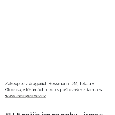
Zakoupíte v drogeriích Rossmann, DM, Teta a v
Globusu, v lékárnách, nebo s poštovným zdarma na
www.krasnyusmev.cz
.
ELLE nežije jen na webu – jsme v