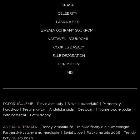
KRÁSA
CELEBRITY
LÁSKA A SEX
ZÁSADY OCHRANY SOUKROMÍ
NASTAVENÍ SOUKROMÍ
COOKIES ZÁSADY
ELLE DECORATION
HOROSKOPY
NEWSLETTER
MIX
ODESLAT
Přihlášením k newsletteru souhlasíte s
Obchodními
DOPORUČUJEME
Pravidla etikety
|
Slovník puberťáků
|
Partnerský
podmínkami společnosti BurdaMedia Extra s.r.o.
a
horoskop
|
Testy a kvízy
|
Andělská čísla
|
Cestování
|
Numerologie podle
data narození
|
Letní trendy
potvrzujete, že jste se seznámili se
Zásadami
ochrany soukromí
- BurdaMedia Extra s.r.o. bude s
AKTUÁLNÍ TÉMATA
Trendy v manikúře
|
Minulé životy dle numerologie
|
Vašimi údaji pracovat zejména k organizaci a
Partnerské vztahy a numerologie
|
Seriál Ulice
|
Plavky na léto 2026
|
Trendy
boty na léto 2026
vyhodnocení akce a zasílání novinek.