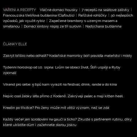
VAŘENÍ A RECEPTY
Vláčné domácí housky
|
7 receptů na salátové zálivky
|
Chcete navíc dostávat i další zajímavé a exkluzivní
Francouzská třešňová bublanina (Clafoutis)
|
Pařížské rohlíčky
|
30 nejlepších
informace od našich partnerů? Pokud souhlasíte se
způsobů, jak využít rybíz
|
Zapečené brambory s uzeným masem a
zpracováním údajů k tomuto účelu podle
Zásad ochrany
smetanou
|
Domácí iontový nápoj ze tří surovin
|
Nadýchaná bublanina
soukromí BurdaMedia Extra s.r.o.
, zaškrtněte toto pole.
ČLÁNKY ELLE
Zakrýt bříško nebo odhalit? Kodaňské maminky boří pravidla mateřství i módy
Týdenní horoskop od 10. srpna: Lvům se obrací život, Štíři uspějí a Ryby
zpomalí
Víkend pro sebe: 5 tipů kam vyrazit na festival, drink, rande a do kina
Nejvíc cool žabky léta přímo z Kodaně. Zakrývají palec a mají kitten heel
Kreatin po třicítce? Pro ženy může mít větší význam, než se zdá
Každý večer jen scrollování na gauči a ticho? Zkuste s partnerem rutinu, díky
které uklidíte dům i zažehnete starou jiskru