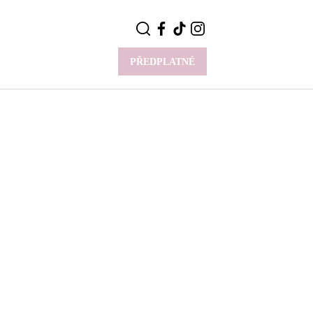
PŘEDPLATNÉ
VÍCE
Y
CELEBRITY
Novinky
Styl slavných
Rozhovory
ie