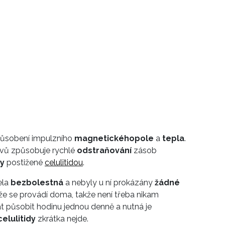
 působení impulzního
magnetického
pole
a
tepla
.
livů způsobuje rychlé
odstraňování
zásob
y
postižené
celulitidou
.
ela
bezbolestná
a nebyly u ní prokázány
žádné
 že se provádí doma, takže není třeba nikam
at působit hodinu jednou denně a nutná je
celulitidy
zkrátka nejde.