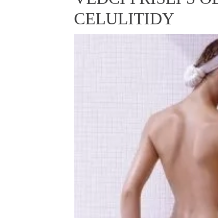
ELLE BEAUTY LOUNGE
L
CELULITIDY
S
V
S
S
ELLE DECORATION
H
INFORMACE
REDAKCE