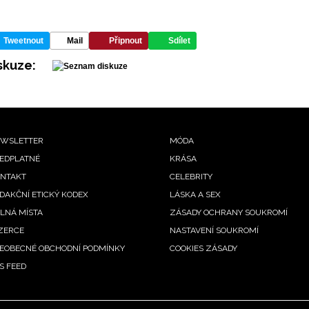
Tweetnout
Mail
Připnout
Sdílet
skuze:
ooter
WSLETTER
MÓDA
EDPLATNÉ
KRÁSA
enu
NTAKT
CELEBRITY
DAKČNÍ ETICKÝ KODEX
LÁSKA A SEX
LNÁ MÍSTA
ZÁSADY OCHRANY SOUKROMÍ
ZERCE
NASTAVENÍ SOUKROMÍ
EOBECNÉ OBCHODNÍ PODMÍNKY
COOKIES ZÁSADY
S FEED