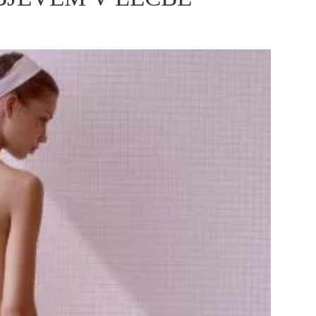
ÁSKA A SEX
ELLEPHORIA
ELLE STOR
ingles
y a on
ex
vatba
OME
NEWSLETTER