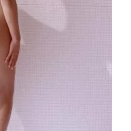
Přihlášením k newsletteru souhlasíte s
Obcho
společnosti BurdaMedia Extra s.r.o.
a potv
Zásadami ochrany soukromí
- BurdaMedia E
pracovat zejména k organizaci a vyhodnocení 
Chcete navíc dostávat i další zajímavé a exkluz
Pokud souhlasíte se zpracováním údajů k tom
soukromí BurdaMedia Extra s.r.o.
, zaškrtnět