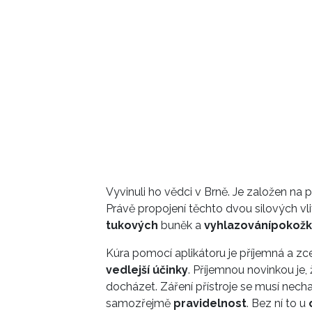
Vyvinuli ho vědci v Brně. Je založen na
Právě propojení těchto dvou silových v
tukových
buněk a
vyhlazování
pokožk
Kúra pomocí aplikátoru je příjemná a zc
vedlejší účinky
. Příjemnou novinkou je,
docházet. Záření přístroje se musí nech
samozřejmě
pravidelnost
. Bez ní to u