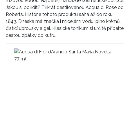
růžovou vodou. Najdete ji na každé kosmetické poličce.
Jakou si pořídit? Třikrát destilovanou Acqua di Rose od
Roberts. Historie tohoto produktu sahá až do roku
1843. Dneska má značka i micelární vodu, plno krémů,
čistící ubrousky a gel. Klasické tonikum si určitě přibalte
cestou zpátky do kufru.