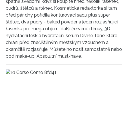
špatně svědomí, když si koupíte hned několik řasenek,
pudrů, štětců a rtěnek. Kosmetická redaktorka si tam
před pár dny pořídila konturovací sadu plus super
štětec, dva pudry - baked powder a jeden rozjasňující,
řasenku pro mega objem, další červené rtěnky, 3D
hydratační lesk a hydratační sérum Divine Tone, které
chrání před znečištěným městským vzduchem a
okamžitě rozjasňuje. Můžete ho nosit samostatně nebo
pod make-up. Absolutní must-have.