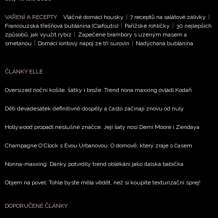
VAŘENÍ A RECEPTY
Vláčné domácí housky
|
7 receptů na salátové zálivky
|
Francouzská třešňová bublanina (Clafoutis)
|
Pařížské rohlíčky
|
30 nejlepších
způsobů, jak využít rybíz
|
Zapečené brambory s uzeným masem a
smetanou
|
Domácí iontový nápoj ze tří surovin
|
Nadýchaná bublanina
ČLÁNKY ELLE
Oversized noční košile, šátky i brože. Trend nona maxxing ovládl Kodaň
Děti devadesátek definitivně dospěly a často začínají znovu od nuly
Hollywood propadl neslušné značce. Její šaty nosí Demi Moore i Zendaya
Champagne O'Clock s Evou Urbanovou: O domově, který zraje s časem
Nonna-maxxing: Dánky potvrdily trend oblékání jako italská babička
Objem na povel: Tohle byste měla vědět, než si koupíte texturizační sprej!
DOPORUČENÉ ČLÁNKY