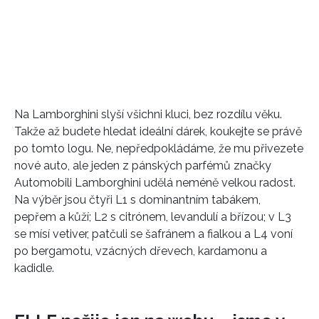
Na Lamborghini slyší všichni kluci, bez rozdílu věku.
Takže až budete hledat ideální dárek, koukejte se právě
po tomto logu. Ne, nepředpokládáme, že mu přivezete
nové auto, ale jeden z pánských parfémů značky
Automobili Lamborghini udělá neméně velkou radost.
Na výběr jsou čtyři L1 s dominantním tabákem,
pepřem a kůží; L2 s citrónem, levandulí a břízou; v L3
se mísí vetiver, patčuli se šafránem a fialkou a L4 voní
po bergamotu, vzácných dřevech, kardamonu a
kadidle.