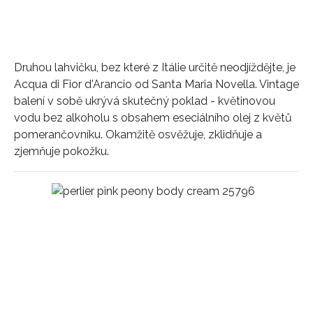
INFORMACE
Druhou lahvičku, bez které z Itálie určitě neodjíždějte, je
Acqua di Fior d'Arancio od Santa Maria Novella. Vintage
REDAKCE
balení v sobě ukrývá skutečný poklad - květinovou
vodu bez alkoholu s obsahem eseciálního olej z květů
pomerančovníku. Okamžitě osvěžuje, zklidňuje a
zjemňuje pokožku.