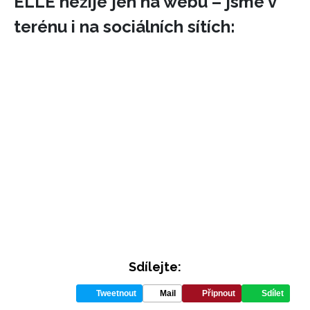
ELLE nežije jen na webu – jsme v
terénu i na sociálních sítích:
Sdílejte:
NEWSLETTER
Tweetnout
Mail
Připnout
Sdílet