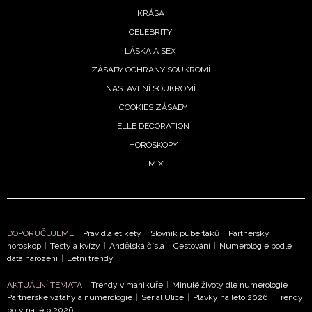
KRÁSA
CELEBRITY
LÁSKA A SEX
ZÁSADY OCHRANY SOUKROMÍ
NASTAVENÍ SOUKROMÍ
COOKIES ZÁSADY
ELLE DECORATION
HOROSKOPY
MIX
DOPORUČUJEME
Pravidla etikety
|
Slovník puberťáků
|
Partnerský
horoskop
|
Testy a kvízy
|
Andělská čísla
|
Cestování
|
Numerologie podle
data narození
|
Letní trendy
AKTUÁLNÍ TÉMATA
Trendy v manikúře
|
Minulé životy dle numerologie
|
Partnerské vztahy a numerologie
|
Seriál Ulice
|
Plavky na léto 2026
|
Trendy
boty na léto 2026