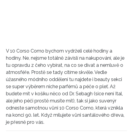
V 10 Corso Como bychom vydrželi celé hodiny a
hodiny. Ne, nejsme totálně závislí na nakupování, ale je
tu opravdu z čeho vybírat, na co se dívat a nemluvě o
atmosféře. Prostě se tady cítíme skvěle. Vedle
úžasného módního oddělení tu najdete i beauty sekci
se super výběrem niche parfémů a péče o pleť. Až
budete mít v košíku něco od Dr. Sebagh (sice není Ital,
ale jeho péči prostě musíte mít), tak si jako suvenýr
odneste samotnou vůni 10 Corso Como, která vznikla
na konci 90. let. Když milujete vůni santálového dřeva,
je přesně pro vás.