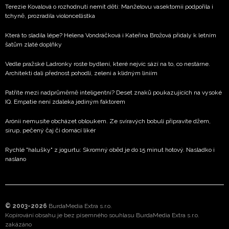
Terezie Kovalová o rozhodnutí nemít děti: Manželovu vasektomii podpořila i
tchyně, prozradila violoncellistka
Která to sladila lépe? Helena Vondráčková i Kateřina Brožová přidaly k letním
šatům zlaté doplňky
Vedle pražské Ladronky roste bydlení, které nejvíc sází na to, co nestárne.
Architekti dali přednost pohodlí, zeleni a klidným liniím
Patříte mezi nadprůměrně inteligentní? Deset znaků poukazujících na vysoké
IQ. Empatie není zdaleka jediným faktorem
Arónii nemusíte obcházet obloukem. Ze svíravých bobulí připravíte džem,
sirup, pečený čaj či domácí likér
Rychlé "halušky" z jogurtu: Skromný oběd je do 15 minut hotový. Nasladko i
naslano
© 2003-2026
BurdaMedia Extra s.r.o.
Kopírování obsahu je bez písemného souhlasu BurdaMedia Extra s.r.o.
zakázáno