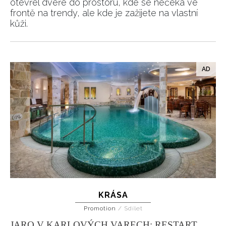
otevřel dveře do prostoru, kde se nečeká ve
frontě na trendy, ale kde je zažijete na vlastní
kůži.
KRÁSA
Promotion
/
Sdílet
JARO V KARLOVÝCH VARECH: RESTART