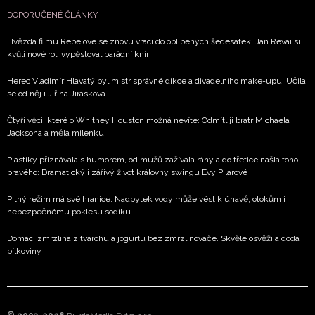
DOPORUČENÉ ČLÁNKY
Hvězda filmu Rebelové se znovu vrací do oblíbených šedesátek: Jan Révai si
kvůli nové roli vypěstoval parádní knír
Herec Vladimír Hlavatý byl mistr správné dikce a divadelního make-upu: Učila
se od něj i Jiřina Jirásková
Čtyři věci, které o Whitney Houston možná nevíte: Odmítl ji bratr Michaela
Jacksona a měla milenku
Plastiky přiznávala s humorem, od mužů zažívala rány a do třetice našla toho
pravého: Dramatický i zářivý život královny swingu Evy Pilarové
Pitný režim má své hranice. Nadbytek vody může vést k únavě, otokům i
nebezpečnému poklesu sodíku
Domácí zmrzlina z tvarohu a jogurtu bez zmrzlinovače. Skvěle osvěží a dodá
bílkoviny