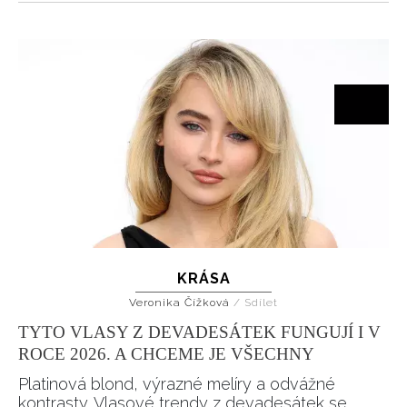
KRÁSA
Veronika Čížková
/
Sdílet
TYTO VLASY Z DEVADESÁTEK FUNGUJÍ I V
ROCE 2026. A CHCEME JE VŠECHNY
Platinová blond, výrazné melíry a odvážné
kontrasty. Vlasové trendy z devadesátek se