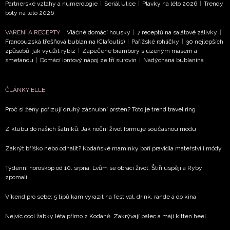
Partnerské vztahy a numerologie
|
Seriál Ulice
|
Plavky na léto 2026
|
Trendy
boty na léto 2026
VAŘENÍ A RECEPTY
Vláčné domácí housky
|
7 receptů na salátové zálivky
|
Francouzská třešňová bublanina (Clafoutis)
|
Pařížské rohlíčky
|
30 nejlepších
způsobů, jak využít rybíz
|
Zapečené brambory s uzeným masem a
smetanou
|
Domácí iontový nápoj ze tří surovin
|
Nadýchaná bublanina
ČLÁNKY ELLE
Proč si ženy pořizují druhý zásnubní prsten? Toto je trend travel ring
Z klubu do našich šatníků: Jak noční život formuje současnou módu
Zakrýt bříško nebo odhalit? Kodaňské maminky boří pravidla mateřství i módy
Týdenní horoskop od 10. srpna: Lvům se obrací život, Štíři uspějí a Ryby
zpomalí
Víkend pro sebe: 5 tipů kam vyrazit na festival, drink, rande a do kina
Nejvíc cool žabky léta přímo z Kodaně. Zakrývají palec a mají kitten heel