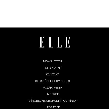
podmínkami společnosti BurdaMedia Extra s.r.o.
a
potvrzujete, že jste se seznámili se
Zásadami
ochrany soukromí
- BurdaMedia Extra s.r.o. bude s
Vašimi údaji pracovat zejména k organizaci a
vyhodnocení akce a zasílání novinek.
Chcete navíc dostávat i další zajímavé a exkluzivní
informace od našich partnerů? Pokud souhlasíte se
zpracováním údajů k tomuto účelu podle
Zásad ochrany
soukromí BurdaMedia Extra s.r.o.
, zaškrtněte toto pole.
Footer
NEWSLETTER
PŘEDPLATNÉ
menu
KONTAKT
REDAKČNÍ ETICKÝ KODEX
VOLNÁ MÍSTA
INZERCE
VŠEOBECNÉ OBCHODNÍ PODMÍNKY
RSS FEED