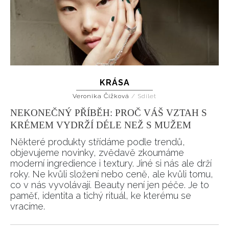
KRÁSA
Veronika Čížková
/
Sdílet
NEKONEČNÝ PŘÍBĚH: PROČ VÁŠ VZTAH S
KRÉMEM VYDRŽÍ DÉLE NEŽ S MUŽEM
Některé produkty střídáme podle trendů,
objevujeme novinky, zvědavě zkoumáme
moderní ingredience i textury. Jiné si nás ale drží
roky. Ne kvůli složení nebo ceně, ale kvůli tomu,
co v nás vyvolávají. Beauty není jen péče. Je to
paměť, identita a tichý rituál, ke kterému se
vracíme.