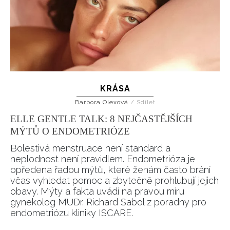
KRÁSA
Barbora Olexová
/
Sdílet
ELLE GENTLE TALK: 8 NEJČASTĚJŠÍCH
MÝTŮ O ENDOMETRIÓZE
Bolestivá menstruace není standard a
neplodnost není pravidlem. Endometrióza je
opředena řadou mýtů, které ženám často brání
včas vyhledat pomoc a zbytečně prohlubují jejich
obavy. Mýty a fakta uvádí na pravou míru
gynekolog MUDr. Richard Sabol z poradny pro
endometriózu kliniky ISCARE.