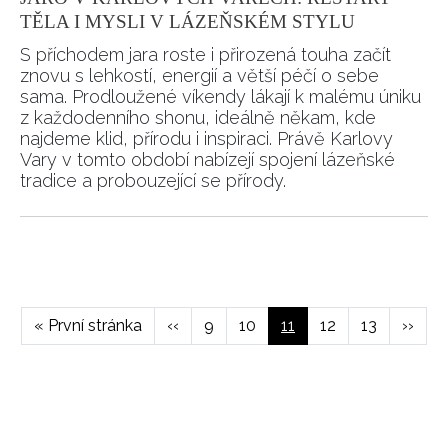
TĚLA I MYSLI V LÁZEŇSKÉM STYLU
S příchodem jara roste i přirozená touha začít
znovu s lehkostí, energií a větší péčí o sebe
sama. Prodloužené víkendy lákají k malému úniku
z každodenního shonu, ideálně někam, kde
najdeme klid, přírodu i inspiraci. Právě Karlovy
Vary v tomto období nabízejí spojení lázeňské
tradice a probouzející se přírody.
Pagination
First
« První stránka
Předchozí
‹‹
Page
9
Page
10
Aktuální
11
Page
12
Page
13
Násled
››
page
stránka
stránka
strán
NEWSLETTER
ODESLAT
Přihlášením k newsletteru souhlasíte s
Obchodními