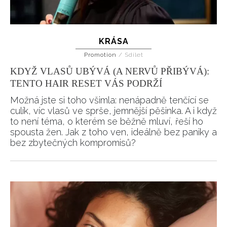
KRÁSA
Promotion
/
Sdílet
KDYŽ VLASŮ UBÝVÁ (A NERVŮ PŘIBÝVÁ):
TENTO HAIR RESET VÁS PODRŽÍ
Možná jste si toho všimla: nenápadně tenčící se
culík, víc vlasů ve sprše, jemnější pěšinka. A i když
to není téma, o kterém se běžně mluví, řeší ho
spousta žen. Jak z toho ven, ideálně bez paniky a
bez zbytečných kompromisů?