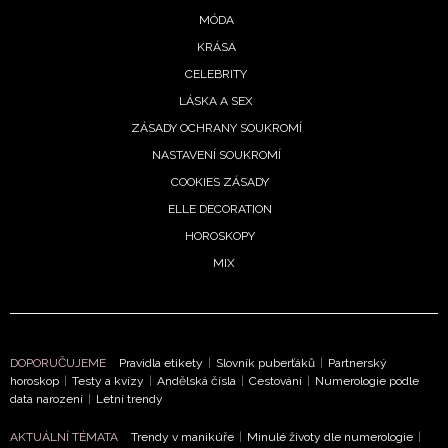
MÓDA
KRÁSA
CELEBRITY
LÁSKA A SEX
ZÁSADY OCHRANY SOUKROMÍ
NASTAVENÍ SOUKROMÍ
COOKIES ZÁSADY
ELLE DECORATION
HOROSKOPY
MIX
DOPORUČUJEME
Pravidla etikety
|
Slovník puberťáků
|
Partnerský
horoskop
|
Testy a kvízy
|
Andělská čísla
|
Cestování
|
Numerologie podle
data narození
|
Letní trendy
AKTUÁLNÍ TÉMATA
Trendy v manikúře
|
Minulé životy dle numerologie
|